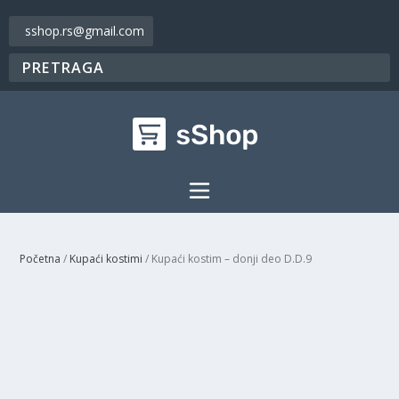
sshop.rs@gmail.com
Početna
/
Kupaći kostimi
/ Kupaći kostim – donji deo D.D.9