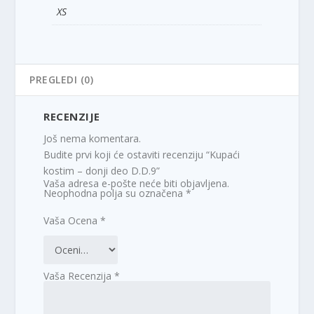
XS
PREGLEDI (0)
RECENZIJE
Još nema komentara.
Budite prvi koji će ostaviti recenziju “Kupaći
kostim – donji deo D.D.9”
Vaša adresa e-pošte neće biti objavljena.
Neophodna polja su označena
*
Vaša Ocena
*
Vaša Recenzija
*