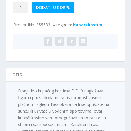
Kupaći
DODATI U KORPU
kostim
–
Broj artikla:
355533
Kategorija:
Kupaći kostimi
donji
deo
D.D.9
količina
OPIS
Donji deo kupaćeg kostima D.D. 9 naglašava
figuru i pruža dodatnu sofisticiranost vašem
plažnom izgledu. Bez obzira da li se opuštate na
suncu ili uživate u vodenim sportovima, ovaj
kupaći kostim vam omogućava da to radite sa
stilom i samopouzdanjem.. Karakteristike:.