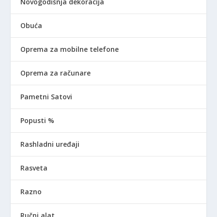
Novogodišnja dekoracija
Obuća
Oprema za mobilne telefone
Oprema za računare
Pametni Satovi
Popusti %
Rashladni uređaji
Rasveta
Razno
Ručni alat