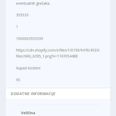
eventualnih grešaka.
355533
1
1000003555339
https://cdn.shopify.com/s/files/1/0739/9476/4533/
files/IMG_6395_1.png?v=1747054488
Kupaći kostimi
XS
DODATNE INFORMACIJE
Veličina