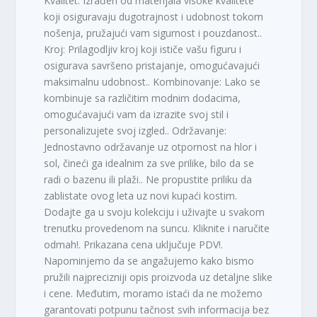
Kvalitet: Izrađen od materijala visoke kvalitete
koji osiguravaju dugotrajnost i udobnost tokom
nošenja, pružajući vam sigurnost i pouzdanost..
Kroj: Prilagodljiv kroj koji ističe vašu figuru i
osigurava savršeno pristajanje, omogućavajući
maksimalnu udobnost.. Kombinovanje: Lako se
kombinuje sa različitim modnim dodacima,
omogućavajući vam da izrazite svoj stil i
personalizujete svoj izgled.. Održavanje:
Jednostavno održavanje uz otpornost na hlor i
sol, čineći ga idealnim za sve prilike, bilo da se
radi o bazenu ili plaži.. Ne propustite priliku da
zablistate ovog leta uz novi kupaći kostim.
Dodajte ga u svoju kolekciju i uživajte u svakom
trenutku provedenom na suncu. Kliknite i naručite
odmah!. Prikazana cena uključuje PDV!.
Napominjemo da se angažujemo kako bismo
pružili najprecizniji opis proizvoda uz detaljne slike
i cene. Međutim, moramo istaći da ne možemo
garantovati potpunu tačnost svih informacija bez