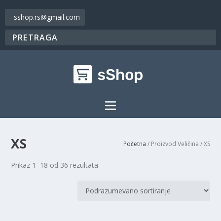
sshop.rs@gmail.com
XS
Početna
/ Proizvod Veličina / XS
Prikaz 1–18 od 36 rezultata