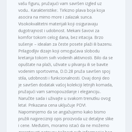
vašu figuru, pružajući vam savršen izgled uz
vodu.. Karakteristike:. Tirkizno plava boja koja
asocira na mirno more i zalazak sunca.
Visokokvalitetni materijali koji osiguravaju
dugotrajnost i udobnost. Mekani šavovi za
komfor tokom celog dana, bez iritacija. Brzo
sušenje – idealan za česte posete plaži ili bazenu.
Prilagodljiv dizajn koji omogućava slobodu
kretanja tokom svih vodenih aktivnosti. Bilo da se
opuštate na plaži, uživate u plivanju ili se bavite
vodenim sportovima, D.D.28 pruža savršen spoj
stila, udobnosti i funkcionalnosti. Ovaj donji deo
je savršen dodatak vašoj kolekciji letnjih komada,
pružajući vam samopouzdanje i eleganciju..
Naručite sada i uživajte u svakom trenutku ovog
leta!. Prikazana cena uključuje PDV!.
Napominjemo da se angažujemo kako bismo
pružili najprecizniji opis proizvoda uz detaljne slike
i cene. Međutim, moramo istaći da ne možemo