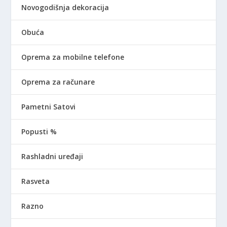
Novogodišnja dekoracija
Obuća
Oprema za mobilne telefone
Oprema za računare
Pametni Satovi
Popusti %
Rashladni uređaji
Rasveta
Razno