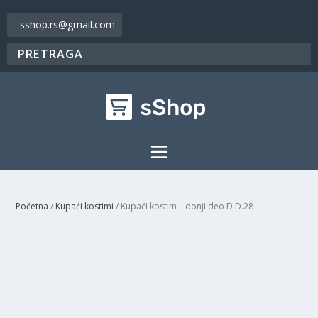
sshop.rs@gmail.com
Početna
/
Kupaći kostimi
/ Kupaći kostim – donji deo D.D.28