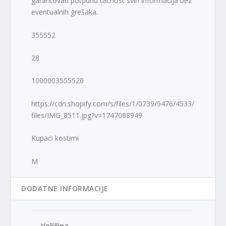
garantovati potpunu tačnost svih informacija bez
eventualnih grešaka.
355552
28
1000003555520
https://cdn.shopify.com/s/files/1/0739/9476/4533/
files/IMG_8511.jpg?v=1747088949
Kupaći kostimi
M
DODATNE INFORMACIJE
Veličina