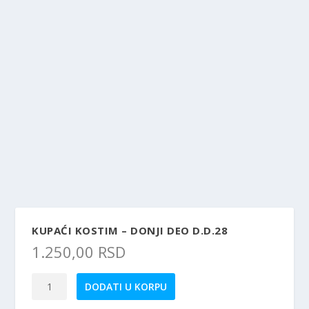
KUPAĆI KOSTIM – DONJI DEO D.D.28
1.250,00
RSD
Kupaći
DODATI U KORPU
kostim