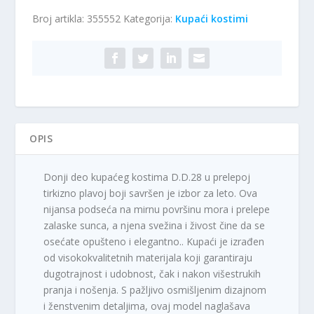
-
Broj artikla:
355552
Kategorija:
Kupaći kostimi
donji
deo
D.D.28
količina
OPIS
Donji deo kupaćeg kostima D.D.28 u prelepoj
tirkizno plavoj boji savršen je izbor za leto. Ova
nijansa podseća na mirnu površinu mora i prelepe
zalaske sunca, a njena svežina i živost čine da se
osećate opušteno i elegantno.. Kupaći je izrađen
od visokokvalitetnih materijala koji garantiraju
dugotrajnost i udobnost, čak i nakon višestrukih
pranja i nošenja. S pažljivo osmišljenim dizajnom
i ženstvenim detaljima, ovaj model naglašava