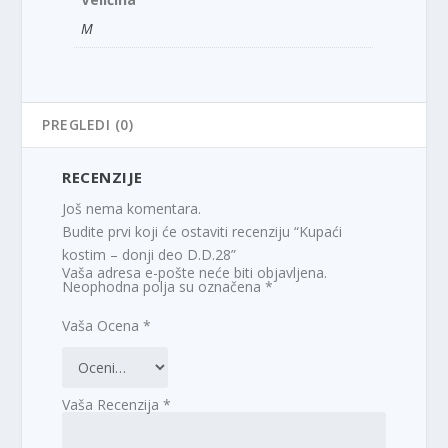
M
PREGLEDI (0)
RECENZIJE
Još nema komentara.
Budite prvi koji će ostaviti recenziju “Kupaći
kostim – donji deo D.D.28”
Vaša adresa e-pošte neće biti objavljena.
Neophodna polja su označena
*
Vaša Ocena
*
Vaša Recenzija
*