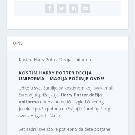
OPIS
Kostim Harry Potter Decija Uniforma
KOSTIM HARRY POTTER DECIJA
UNIFORMA – MAGIJA POČINJE OVDE!
Uđite u svet čarolije sa kostimom koji svaki mali
čarobnjak priželjkuje!
Harry Potter dečija
uniforma
donosi autentični izgled čuvenog
junaka i pruža potpun doživljaj iz čarobnjačkog
sveta Hogvorts škole.
Set sadrži sve što je potrebno da dete postane