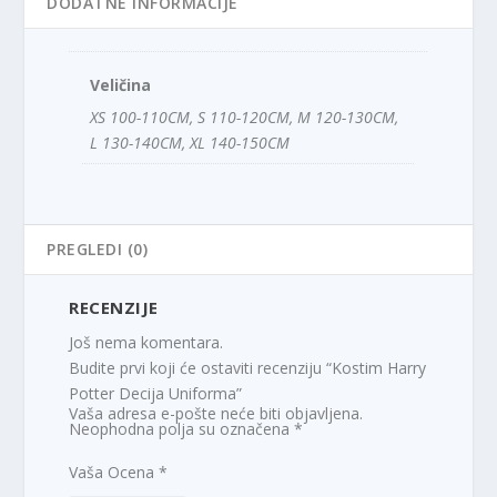
DODATNE INFORMACIJE
Veličina
XS 100-110CM, S 110-120CM, M 120-130CM,
L 130-140CM, XL 140-150CM
PREGLEDI (0)
RECENZIJE
Još nema komentara.
Budite prvi koji će ostaviti recenziju “Kostim Harry
Potter Decija Uniforma”
Vaša adresa e-pošte neće biti objavljena.
Neophodna polja su označena
*
Vaša Ocena
*