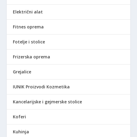
D
.
Električni alat
Fitnes oprema
Fotelje i stolice
Frizerska oprema
Grejalice
IUNIK Proizvodi Kozmetika
Kancelarijske i gejmerske stolice
Koferi
Kuhinja