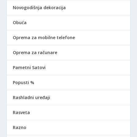
Novogodišnja dekoracija
Obuća
Oprema za mobilne telefone
Oprema za računare
Pametni Satovi
Popusti %
Rashladni uređaji
Rasveta
Razno