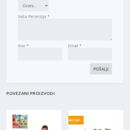
Vaša Recenzija
*
Ime
*
Email
*
POVEZANI PROIZVODI
AKCIJA!