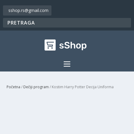
sshop.rs@gmail.com
Početna
/
Dečiji program
/ Kostim Harry Potter Decija Uniforma