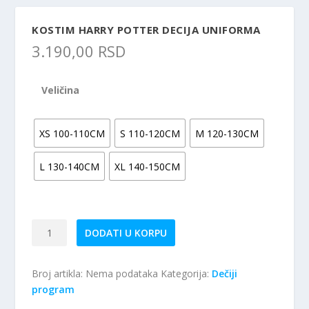
KOSTIM HARRY POTTER DECIJA UNIFORMA
3.190,00
RSD
Veličina
XS 100-110CM
S 110-120CM
M 120-130CM
L 130-140CM
XL 140-150CM
Kostim
DODATI U KORPU
Harry
Potter
Broj artikla:
Nema podataka
Kategorija:
Dečiji
Decija
program
Uniforma
količina