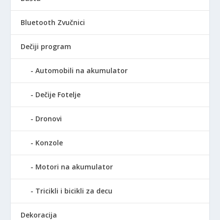
a
j
R
j
e
S
Bluetooth Zvučnici
e
:
D
b
1
.
Dečiji program
i
.
l
1
Automobili na akumulator
a
9
:
0
Dečije Fotelje
1
,
.
0
5
0
Dronovi
9
0
R
Konzole
,
S
0
D
Motori na akumulator
0
.
Tricikli i bicikli za decu
R
S
Dekoracija