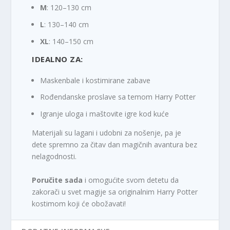
M
: 120–130 cm
L
: 130–140 cm
XL
: 140–150 cm
IDEALNO ZA:
Maskenbale i kostimirane zabave
Rođendanske proslave sa temom Harry Potter
Igranje uloga i maštovite igre kod kuće
Materijali su lagani i udobni za nošenje, pa je
dete spremno za čitav dan magičnih avantura bez
nelagodnosti.
Poručite sada
i omogućite svom detetu da
zakorači u svet magije sa originalnim Harry Potter
kostimom koji će obožavati!