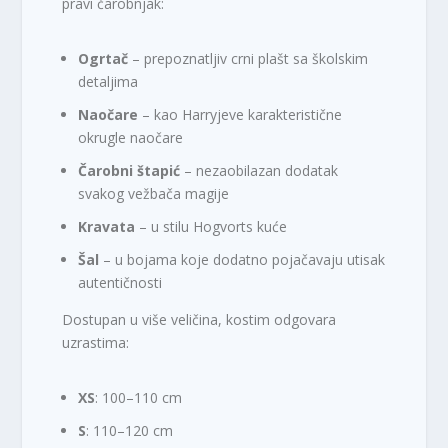
pravi čarobnjak:
Ogrtač
– prepoznatljiv crni plašt sa školskim
detaljima
Naočare
– kao Harryjeve karakteristične
okrugle naočare
Čarobni štapić
– nezaobilazan dodatak
svakog vežbača magije
Kravata
– u stilu Hogvorts kuće
Šal
– u bojama koje dodatno pojačavaju utisak
autentičnosti
Dostupan u više veličina, kostim odgovara
uzrastima:
XS
: 100–110 cm
S
: 110–120 cm