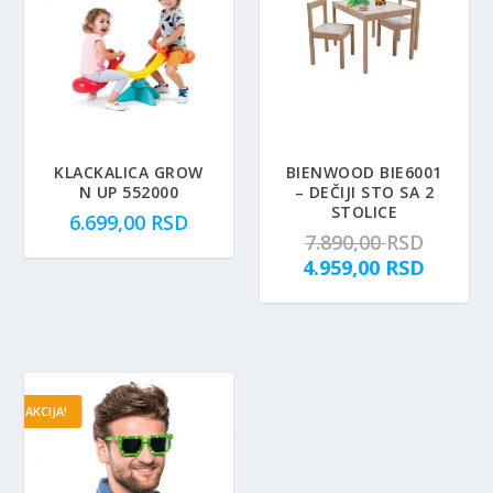
KLACKALICA GROW
BIENWOOD BIE6001
N UP 552000
– DEČIJI STO SA 2
STOLICE
6.699,00
RSD
O
7.890,00
RSD
r
T
4.959,00
RSD
i
r
g
e
i
n
n
u
a
t
AKCIJA!
l
n
n
a
a
c