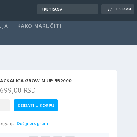
0 STAVKI
NJA
KAKO NARUČITI
LACKALICA GROW N UP 552000
.699,00
RSD
ckalica
DODATI U KORPU
ow
tegorija:
Dečiji program
2000