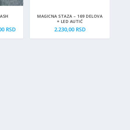
CASH
MAGICNA STAZA – 169 DELOVA
+ LED AUTIĆ
R
,00
RSD
2.230,00
RSD
a
s
p
o
n
c
e
n
a
:
o
d
3
9
9