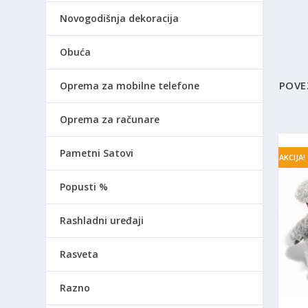
Novogodišnja dekoracija
Obuća
POVE
Oprema za mobilne telefone
Oprema za računare
Pametni Satovi
AKCIJA!
Popusti %
Rashladni uređaji
Rasveta
Razno