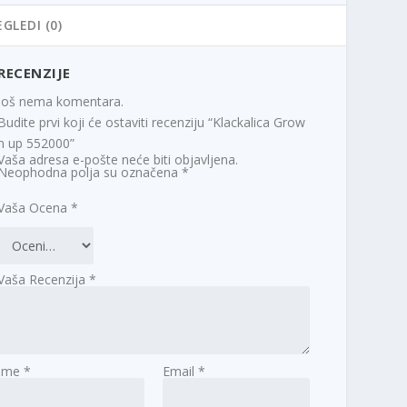
EGLEDI (0)
RECENZIJE
Još nema komentara.
Budite prvi koji će ostaviti recenziju “Klackalica Grow
n up 552000”
Vaša adresa e-pošte neće biti objavljena.
Neophodna polja su označena
*
Vaša Ocena
*
Vaša Recenzija
*
Ime
*
Email
*