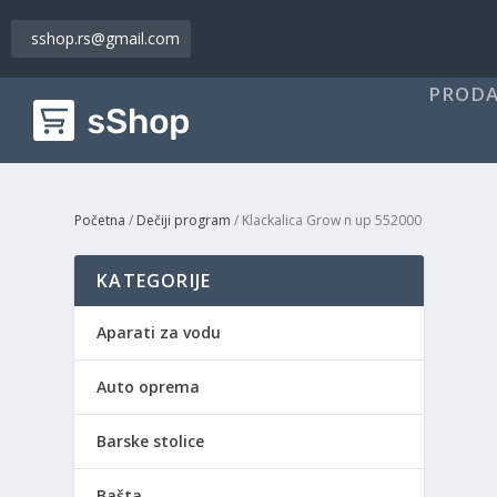
sshop.rs@gmail.com
PRODA
Početna
/
Dečiji program
/ Klackalica Grow n up 552000
KATEGORIJE
Aparati za vodu
Auto oprema
Barske stolice
Bašta