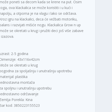
može poneti sa decom kada se krene na put. Osim
toga, ova klackalica se može koristiti i u kući i
napolju, a otporna je na vlagu i lako se održava.
Kroz igru na klackalici, deca će vežbati motoriku,
balans i razvijati mišiće nogu. Klackalica Grow n up
može se okretati u krug i pružiti deci još više zabave
i izazova.
uzrast: 2-5 godina
Dimenzije: 43x116x42cm
Može se okretati u krug
pogodna za spoljašnju i unutrašnju upotrebu
materijal: plastika
jednostavna montaža
za spoljnu i unutrašnju upotrebu
jednostavno održavanje
Zemlja Porekla: Kina
Bar kod: 3850223155523