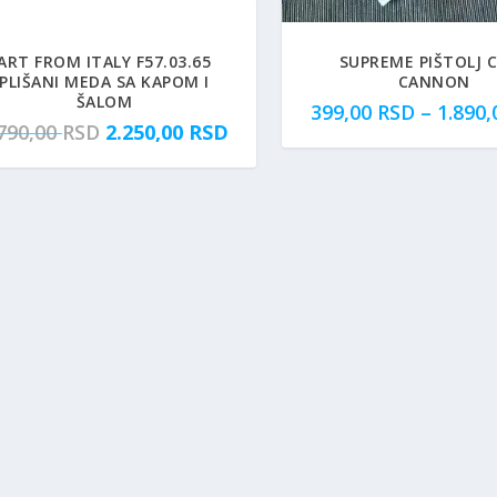
ART FROM ITALY F57.03.65
SUPREME PIŠTOLJ 
PLIŠANI MEDA SA KAPOM I
CANNON
ŠALOM
399,00
RSD
–
1.890
O
T
.790,00
RSD
2.250,00
RSD
r
r
i
e
g
n
i
u
n
t
a
n
l
a
n
c
a
e
c
n
e
a
n
j
a
e
j
: