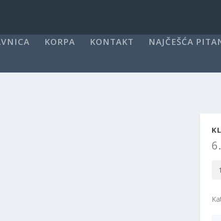
VNICA
KORPA
KONTAKT
NAJČEŠĆA PITA
K
6
Kla
Gr
n
Ka
up
55