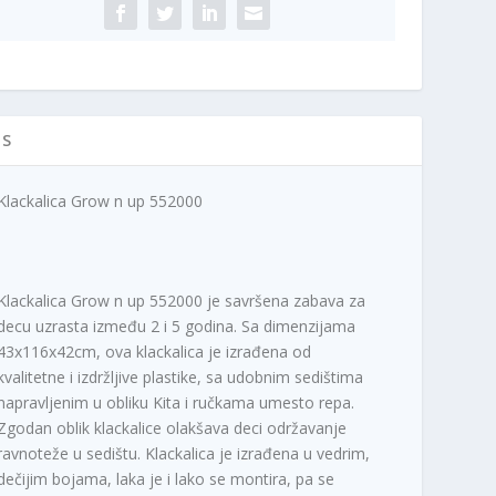
ičina
IS
Klackalica Grow n up 552000
Klackalica Grow n up 552000 je savršena zabava za
decu uzrasta između 2 i 5 godina. Sa dimenzijama
43x116x42cm, ova klackalica je izrađena od
kvalitetne i izdržljive plastike, sa udobnim sedištima
napravljenim u obliku Kita i ručkama umesto repa.
Zgodan oblik klackalice olakšava deci održavanje
ravnoteže u sedištu. Klackalica je izrađena u vedrim,
dečijim bojama, laka je i lako se montira, pa se