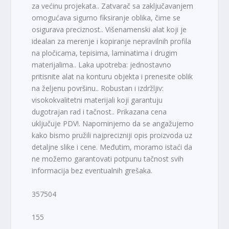
za većinu projekata.. Zatvarač sa zaključavanjem
omogućava sigurno fiksiranje oblika, čime se
osigurava preciznost.. Višenamenski alat koji je
idealan za merenje i kopiranje nepravilnih profila
na pločicama, tepisima, laminatima i drugim
materijalima.. Laka upotreba: jednostavno
pritisnite alat na konturu objekta i prenesite oblik
na željenu površinu.. Robustan i izdržljiv:
visokokvalitetni materijali koji garantuju
dugotrajan rad i tačnost.. Prikazana cena
uključuje PDV!. Napominjemo da se angažujemo
kako bismo pružili najprecizniji opis proizvoda uz
detaljne slike i cene. Međutim, moramo istaći da
ne možemo garantovati potpunu tačnost svih
informacija bez eventualnih grešaka.
357504
155