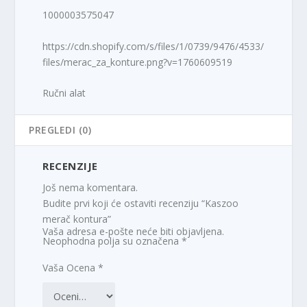
1000003575047
https://cdn.shopify.com/s/files/1/0739/9476/4533/
files/merac_za_konture.png?v=1760609519
Ručni alat
PREGLEDI (0)
RECENZIJE
Još nema komentara.
Budite prvi koji će ostaviti recenziju “Kaszoo
merač kontura”
Vaša adresa e-pošte neće biti objavljena.
Neophodna polja su označena
*
Vaša Ocena
*