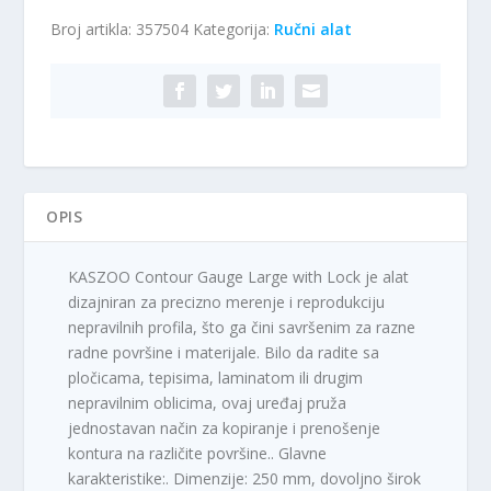
kontura
Broj artikla:
357504
Kategorija:
Ručni alat
količina
OPIS
KASZOO Contour Gauge Large with Lock je alat
dizajniran za precizno merenje i reprodukciju
nepravilnih profila, što ga čini savršenim za razne
radne površine i materijale. Bilo da radite sa
pločicama, tepisima, laminatom ili drugim
nepravilnim oblicima, ovaj uređaj pruža
jednostavan način za kopiranje i prenošenje
kontura na različite površine.. Glavne
karakteristike:. Dimenzije: 250 mm, dovoljno širok