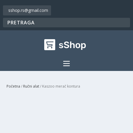
sshop.rs@gmail.com
Početna
/
Ručni alat
/ Kaszoo merač kontura