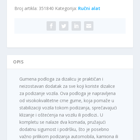
za
Broj artikla:
351840
Kategorija:
Ručni alat
dizalicu
količina
OPIS
Gumena podloga za dizalicu je praktičan i
neizostavan dodatak za sve koji koriste dizalice
za podizanje vozila. Ova podloga je napravljena
od visokokvalitetne crne gume, koja pomaže u
stabilizaciji vozila tokom podizanja, sprečavajući
klizanje i oštećenja na vozilu ili podlozi.. U
kompletu se nalaze dva komada, pružajući
dodatnu sigurnost i podršku, što je posebno
važno prilikom podizanja automobila, kamiona ili