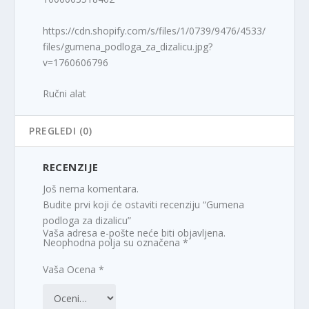
https://cdn.shopify.com/s/files/1/0739/9476/4533/
files/gumena_podloga_za_dizalicu.jpg?
v=1760606796
Ručni alat
PREGLEDI (0)
RECENZIJE
Još nema komentara.
Budite prvi koji će ostaviti recenziju “Gumena
podloga za dizalicu”
Vaša adresa e-pošte neće biti objavljena.
Neophodna polja su označena
*
Vaša Ocena
*