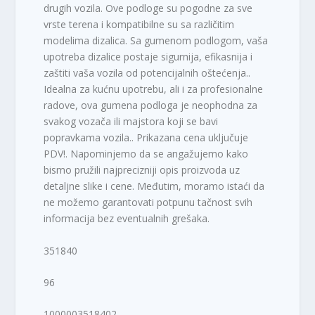
drugih vozila. Ove podloge su pogodne za sve
vrste terena i kompatibilne su sa različitim
modelima dizalica. Sa gumenom podlogom, vaša
upotreba dizalice postaje sigurnija, efikasnija i
zaštiti vaša vozila od potencijalnih oštećenja..
Idealna za kućnu upotrebu, ali i za profesionalne
radove, ova gumena podloga je neophodna za
svakog vozača ili majstora koji se bavi
popravkama vozila.. Prikazana cena uključuje
PDV!. Napominjemo da se angažujemo kako
bismo pružili najprecizniji opis proizvoda uz
detaljne slike i cene. Međutim, moramo istaći da
ne možemo garantovati potpunu tačnost svih
informacija bez eventualnih grešaka.
351840
96
1000003518402