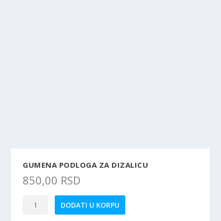
GUMENA PODLOGA ZA DIZALICU
850,00
RSD
Gumena
DODATI U KORPU
podloga