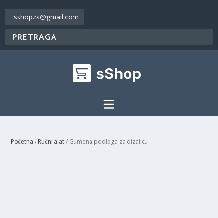
sshop.rs@gmail.com
Početna
/
Ručni alat
/ Gumena podloga za dizalicu