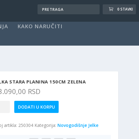
0 STAVKI
NJA
KAKO NARUČITI
LKA STARA PLANINA 150CM ZELENA
3.090,00
RSD
ka
DODATI U KORPU
ara
anina
j artikla:
250304
Kategorija:
Novogodišnje Jelke
0cm
lena