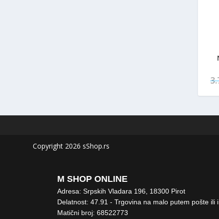
3
Copyright 2026 sShop.rs
M SHOP ONLINE
Adresa: Srpskih Vladara 196, 18300 Pirot
Delatnost: 47.91 - Trgovina na malo putem pošte ili 
Matični broj: 68522773