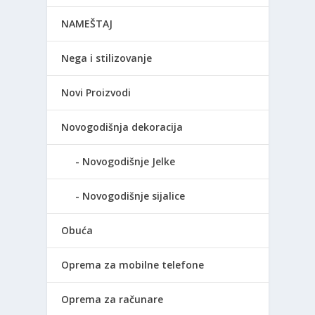
NAMEŠTAJ
Nega i stilizovanje
Novi Proizvodi
Novogodišnja dekoracija
Novogodišnje Jelke
Novogodišnje sijalice
Obuća
Oprema za mobilne telefone
Oprema za računare