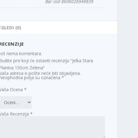
Bar cod 8606026949839
EGLEDI (0)
RECENZIJE
Još nema komentara.
Budite prvi koji će ostaviti recenziju “Jelka Stara
Planina 150cm Zelena”
Vaša adresa e-pošte neće biti objavljena.
Neophodna polja su označena
*
Vaša Ocena
*
Vaša Recenzija
*