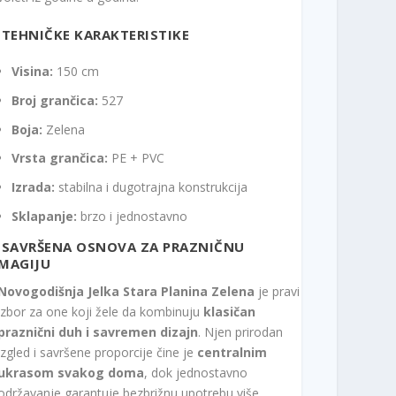
TEHNIČKE KARAKTERISTIKE
Visina:
150 cm
Broj grančica:
527
Boja:
Zelena
Vrsta grančica:
PE + PVC
Izrada:
stabilna i dugotrajna konstrukcija
Sklapanje:
brzo i jednostavno
SAVRŠENA OSNOVA ZA PRAZNIČNU
MAGIJU
Novogodišnja Jelka Stara Planina Zelena
je pravi
izbor za one koji žele da kombinuju
klasičan
praznični duh i savremen dizajn
. Njen prirodan
izgled i savršene proporcije čine je
centralnim
ukrasom svakog doma
, dok jednostavno
održavanje garantuje bezbrižnu upotrebu više