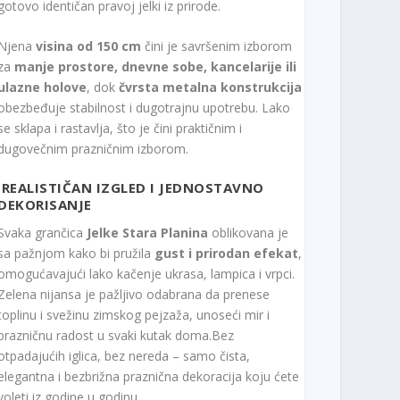
gotovo identičan pravoj jelki iz prirode.
Njena
visina od 150 cm
čini je savršenim izborom
za
manje prostore, dnevne sobe, kancelarije ili
ulazne holove
, dok
čvrsta metalna konstrukcija
obezbeđuje stabilnost i dugotrajnu upotrebu. Lako
se sklapa i rastavlja, što je čini praktičnim i
dugovečnim prazničnim izborom.
REALISTIČAN IZGLED I JEDNOSTAVNO
DEKORISANJE
Svaka grančica
Jelke Stara Planina
oblikovana je
sa pažnjom kako bi pružila
gust i prirodan efekat
,
omogućavajući lako kačenje ukrasa, lampica i vrpci.
Zelena nijansa je pažljivo odabrana da prenese
toplinu i svežinu zimskog pejzaža, unoseći mir i
prazničnu radost u svaki kutak doma.Bez
otpadajućih iglica, bez nereda – samo čista,
elegantna i bezbrižna praznična dekoracija koju ćete
voleti iz godine u godinu.