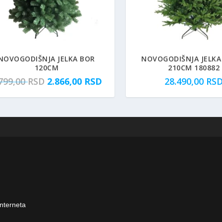
NOVOGODIŠNJA JELKA BOR
NOVOGODIŠNJA JELKA
120CM
210CM 180882
O
T
.799,00
RSD
2.866,00
RSD
28.490,00
RS
r
r
i
e
g
n
i
u
n
t
a
n
l
a
n
c
a
e
c
n
e
a
interneta
n
j