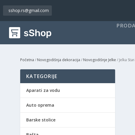
sshop.rs@gmail.com
PRODA
Početna
/
Novogodišnja dekoracija
/
Novogodišnje Jelke
/ Jelka St
KATEGORIJE
Aparati za vodu
Auto oprema
Barske stolice
Bašta