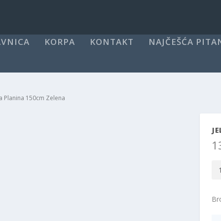
VNICA
KORPA
KONTAKT
NAJČEŠĆA PITA
ara Planina 150cm Zelena
JE
1
Jel
St
Pl
Bro
15
Ze