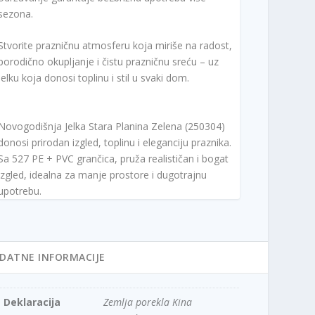
sezona.
Stvorite prazničnu atmosferu koja miriše na radost,
porodično okupljanje i čistu prazničnu sreću – uz
jelku koja donosi toplinu i stil u svaki dom.
Novogodišnja Jelka Stara Planina Zelena (250304)
donosi prirodan izgled, toplinu i eleganciju praznika.
Sa 527 PE + PVC grančica, pruža realističan i bogat
izgled, idealna za manje prostore i dugotrajnu
upotrebu.
DATNE INFORMACIJE
Deklaracija
Zemlja porekla Kina