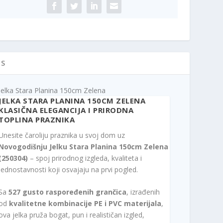
ičina
IS
Jelka Stara Planina 150cm Zelena
JELKA STARA PLANINA 150CM ZELENA
KLASIČNA ELEGANCIJA I PRIRODNA
TOPLINA PRAZNIKA
Unesite čaroliju praznika u svoj dom uz
Novogodišnju Jelku Stara Planina 150cm Zelena
(250304)
– spoj prirodnog izgleda, kvaliteta i
jednostavnosti koji osvajaju na prvi pogled.
Sa
527 gusto raspoređenih grančica
, izrađenih
od
kvalitetne kombinacije PE i PVC materijala
,
ova jelka pruža bogat, pun i realističan izgled,