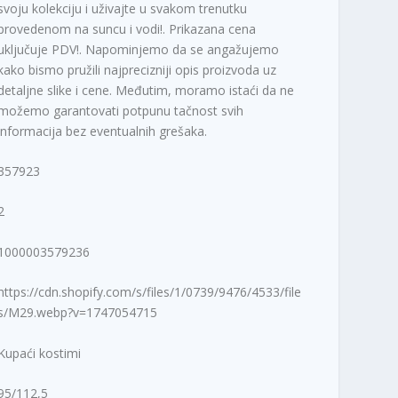
svoju kolekciju i uživajte u svakom trenutku
provedenom na suncu i vodi!. Prikazana cena
uključuje PDV!. Napominjemo da se angažujemo
kako bismo pružili najprecizniji opis proizvoda uz
detaljne slike i cene. Međutim, moramo istaći da ne
možemo garantovati potpunu tačnost svih
informacija bez eventualnih grešaka.
357923
2
1000003579236
https://cdn.shopify.com/s/files/1/0739/9476/4533/file
s/M29.webp?v=1747054715
Kupaći kostimi
95/112,5