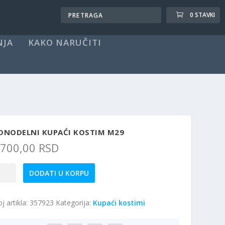
0 STAVKI
NJA
KAKO NARUČITI
EDNODELNI KUPAĆI KOSTIM M29
.700,00
RSD
dnodelni
DODATI U KORPU
paći
stim
j artikla:
357923
Kategorija:
Kupaći kostimi
9
ičina