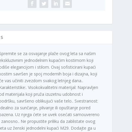
IS
Spremite se za osvajanje plaže ovog leta sa našim
ekskluzivnim jednodelnim kupaćim kostimom koji
odiše elegancijom i stilom. Ovaj sofisticirani kupaći
kostim savršen je spoj modernih boja i dizajna, koji
će vas učiniti zvezdom svakog letnjeg dana..
Karakteristike:. Visokokvalitetni materijal: Napravljen
od materijala koji pruža izuzetnu udobnost i
podršku, savršeno oblikujući vaše telo.. Svestranost:
Idealno za sunčanje, plivanje ili opuštanje pored
bazena. Uz njega ćete se uvek osećati samouvereno
i zanosno.. Ne propustite priliku da zablistate ovog
leta uz ženski jednodelni kupaći M29. Dodajte ga u