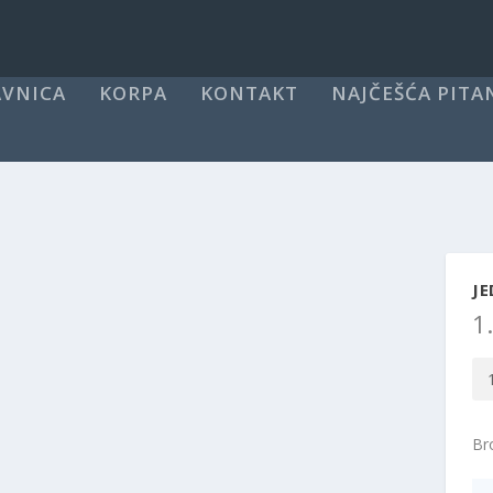
VNICA
KORPA
KONTAKT
NAJČEŠĆA PITA
J
1
Je
ku
ko
Bro
M2
kol