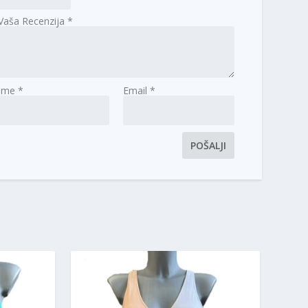
Vaša Recenzija
*
Ime
*
Email
*