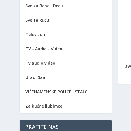
Sve za Bebe i Decu
Sve za kuću
Televizori
TV - Audio - Video
Tv,audio,video
DV
Uradi Sam
VIŠENAMENSKE POLICE I STALCI
Za kućne ljubimce
PRATITE NAS