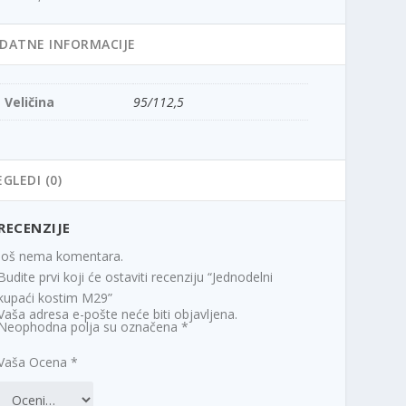
DATNE INFORMACIJE
Veličina
95/112,5
EGLEDI (0)
RECENZIJE
Još nema komentara.
Budite prvi koji će ostaviti recenziju “Jednodelni
kupaći kostim M29”
Vaša adresa e-pošte neće biti objavljena.
Neophodna polja su označena
*
Vaša Ocena
*