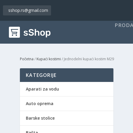
sshop.rs@gmail.com
PRODA
Početna
/
Kupaći kostimi
/ Jednodelni kupaći kostim M29
KATEGORIJE
Aparati za vodu
Auto oprema
Barske stolice
Bašta