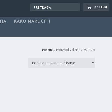
0 STAVKI
NJA
KAKO NARUČITI
Početna
/ Proizvod Veličina / 95/112,5