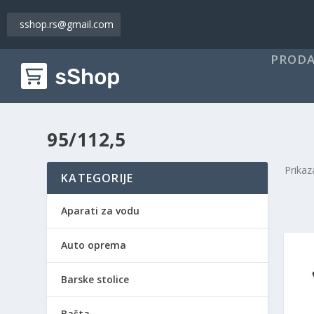
sshop.rs@gmail.com
PRODA
95/112,5
Prikaz
KATEGORIJE
Aparati za vodu
Auto oprema
Barske stolice
Bašta