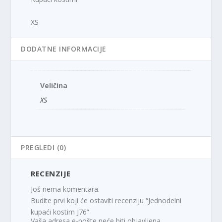
XS
DODATNE INFORMACIJE
Veličina
XS
PREGLEDI (0)
RECENZIJE
Još nema komentara.
Budite prvi koji će ostaviti recenziju “Jednodelni
kupaći kostim J76”
Vaša adresa e-pošte neće biti objavljena.