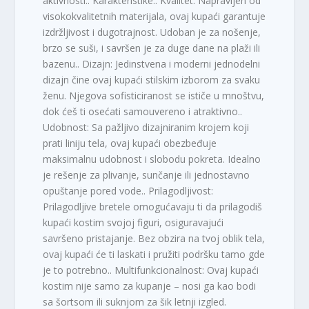
aktivnosti.. Karakteristike:. Kvalitet: Napravljen od
visokokvalitetnih materijala, ovaj kupaći garantuje
izdržljivost i dugotrajnost. Udoban je za nošenje,
brzo se suši, i savršen je za duge dane na plaži ili
bazenu.. Dizajn: Jedinstvena i moderni jednodelni
dizajn čine ovaj kupaći stilskim izborom za svaku
ženu. Njegova sofisticiranost se ističe u mnoštvu,
dok ćeš ti osećati samouvereno i atraktivno..
Udobnost: Sa pažljivo dizajniranim krojem koji
prati liniju tela, ovaj kupaći obezbeđuje
maksimalnu udobnost i slobodu pokreta. Idealno
je rešenje za plivanje, sunčanje ili jednostavno
opuštanje pored vode.. Prilagodljivost:
Prilagodljive bretele omogućavaju ti da prilagodiš
kupaći kostim svojoj figuri, osiguravajući
savršeno pristajanje. Bez obzira na tvoj oblik tela,
ovaj kupaći će ti laskati i pružiti podršku tamo gde
je to potrebno.. Multifunkcionalnost: Ovaj kupaći
kostim nije samo za kupanje – nosi ga kao bodi
sa šortsom ili suknjom za šik letnji izgled.