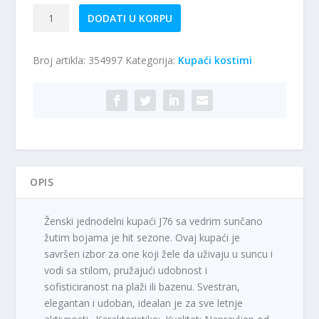
Jednodelni
DODATI U KORPU
kupaći
kostim
Broj artikla:
354997
Kategorija:
Kupaći kostimi
J76
količina
OPIS
Ženski jednodelni kupaći J76 sa vedrim sunčano
žutim bojama je hit sezone. Ovaj kupaći je
savršen izbor za one koji žele da uživaju u suncu i
vodi sa stilom, pružajući udobnost i
sofisticiranost na plaži ili bazenu. Svestran,
elegantan i udoban, idealan je za sve letnje