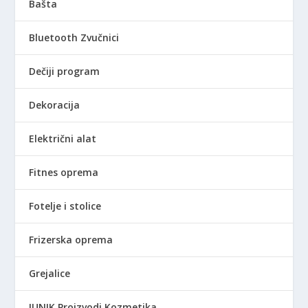
Bašta
Bluetooth Zvučnici
Dečiji program
Dekoracija
Električni alat
Fitnes oprema
Fotelje i stolice
Frizerska oprema
Grejalice
IUNIK Proizvodi Kozmetika