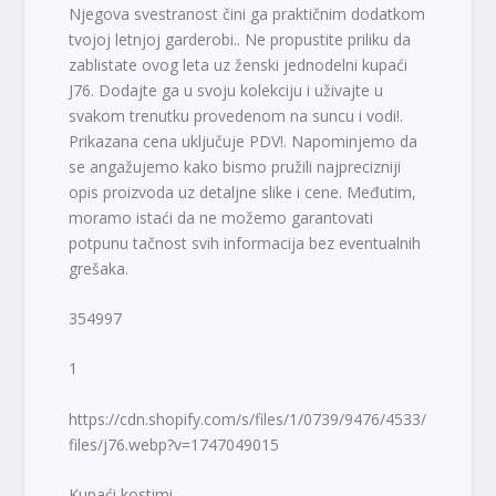
Njegova svestranost čini ga praktičnim dodatkom
tvojoj letnjoj garderobi.. Ne propustite priliku da
zablistate ovog leta uz ženski jednodelni kupaći
J76. Dodajte ga u svoju kolekciju i uživajte u
svakom trenutku provedenom na suncu i vodi!.
Prikazana cena uključuje PDV!. Napominjemo da
se angažujemo kako bismo pružili najprecizniji
opis proizvoda uz detaljne slike i cene. Međutim,
moramo istaći da ne možemo garantovati
potpunu tačnost svih informacija bez eventualnih
grešaka.
354997
1
https://cdn.shopify.com/s/files/1/0739/9476/4533/
files/j76.webp?v=1747049015
Kupaći kostimi