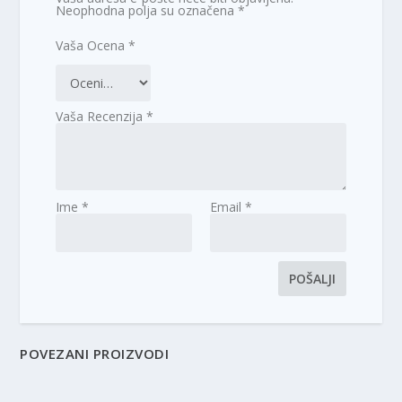
Neophodna polja su označena
*
Vaša Ocena
*
Vaša Recenzija
*
Ime
*
Email
*
POVEZANI PROIZVODI