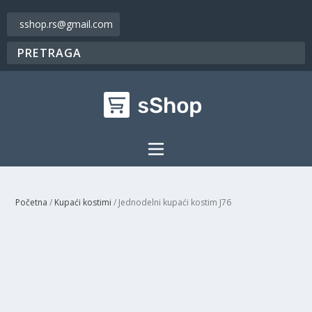
sshop.rs@gmail.com
Početna
/
Kupaći kostimi
/ Jednodelni kupaći kostim J76