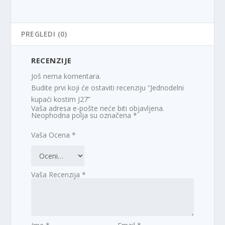
PREGLEDI (0)
RECENZIJE
Još nema komentara.
Budite prvi koji će ostaviti recenziju “Jednodelni
kupaći kostim J27”
Vaša adresa e-pošte neće biti objavljena.
Neophodna polja su označena
*
Vaša Ocena
*
Vaša Recenzija
*