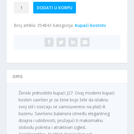
Jednodelni
DODATI U KORPU
kupaći
kostim
Broj artikla:
354843
Kategorija:
Kupaći kostimi
J27
količina
OPIS
Ženski jednodelni kupaći J27. Ovaj moderni kupaći
kostim savršen je za žene koje žele da istaknu
svoj stil i osećaju se samouvereno na plaži ili
bazenu. Savršeno balansira između elegantnog
dizajna i udobnosti, pružajući ti maksimalnu
slobodu pokreta i atraktivan izgled..