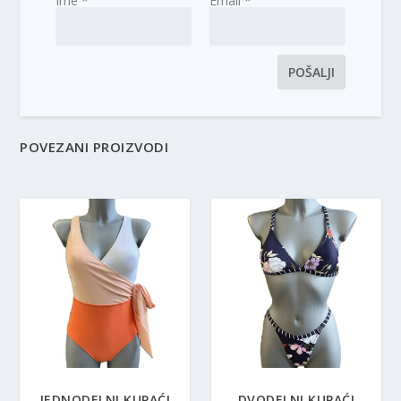
Ime
*
Email
*
POVEZANI PROIZVODI
JEDNODELNI KUPAĆI
DVODELNI KUPAĆI