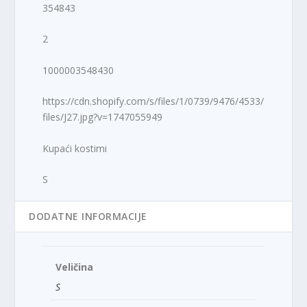
354843
2
1000003548430
https://cdn.shopify.com/s/files/1/0739/9476/4533/
files/J27.jpg?v=1747055949
Kupaći kostimi
S
DODATNE INFORMACIJE
Veličina
S