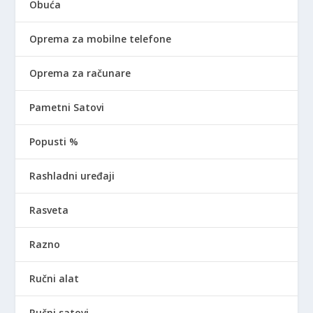
Obuća
Oprema za mobilne telefone
Oprema za računare
Pametni Satovi
Popusti %
Rashladni uređaji
Rasveta
Razno
Ručni alat
Ručni satovi