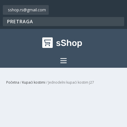
sshop.rs@gmail.com
Početna
/
Kupaći kostimi
/ Jednodelni kupaći kostim J27