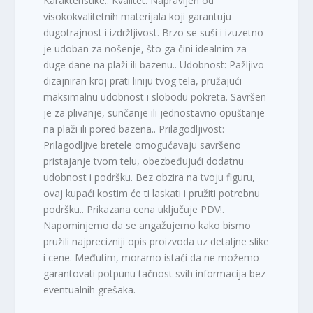
Karakteristike:. Kvalitet: Napravljen od
visokokvalitetnih materijala koji garantuju
dugotrajnost i izdržljivost. Brzo se suši i izuzetno
je udoban za nošenje, što ga čini idealnim za
duge dane na plaži ili bazenu.. Udobnost: Pažljivo
dizajniran kroj prati liniju tvog tela, pružajući
maksimalnu udobnost i slobodu pokreta. Savršen
je za plivanje, sunčanje ili jednostavno opuštanje
na plaži ili pored bazena.. Prilagodljivost:
Prilagodljive bretele omogućavaju savršeno
pristajanje tvom telu, obezbeđujući dodatnu
udobnost i podršku. Bez obzira na tvoju figuru,
ovaj kupaći kostim će ti laskati i pružiti potrebnu
podršku.. Prikazana cena uključuje PDV!.
Napominjemo da se angažujemo kako bismo
pružili najprecizniji opis proizvoda uz detaljne slike
i cene. Međutim, moramo istaći da ne možemo
garantovati potpunu tačnost svih informacija bez
eventualnih grešaka.