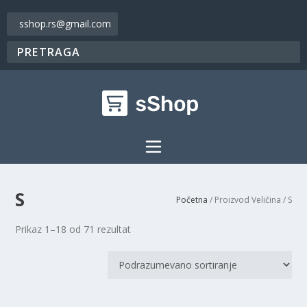
sshop.rs@gmail.com
S
Početna
/ Proizvod Veličina / S
Prikaz 1–18 od 71 rezultat