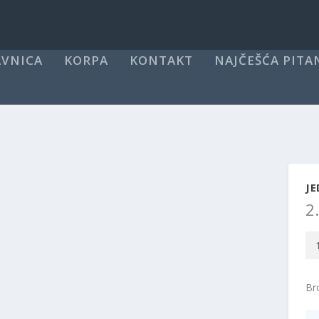
VNICA
KORPA
KONTAKT
NAJČEŠĆA PITA
JE
2
Je
ku
ko
Bro
J2
kol