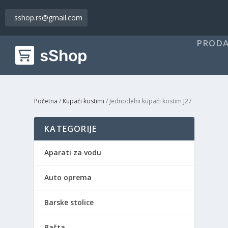
sshop.rs@gmail.com
PRODA
Početna
/
Kupaći kostimi
/ Jednodelni kupaći kostim J27
KATEGORIJE
Aparati za vodu
Auto oprema
Barske stolice
Bašta