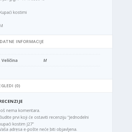
Kupaći kostimi
M
DATNE INFORMACIJE
Veličina
M
EGLEDI (0)
RECENZIJE
Još nema komentara.
Budite prvi koji će ostaviti recenziju “Jednodelni
kupaći kostim J27”
Vaša adresa e-pošte neće biti objavljena.