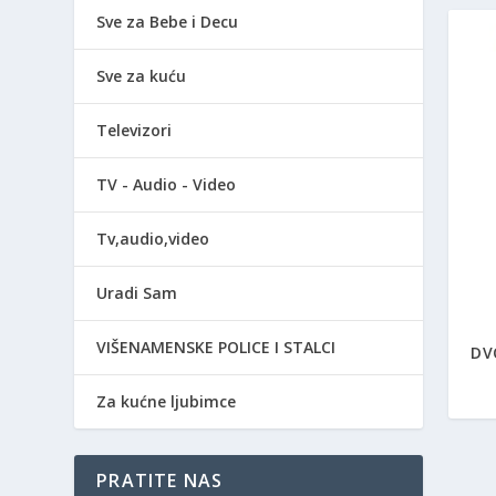
Sve za Bebe i Decu
Sve za kuću
Televizori
TV - Audio - Video
Tv,audio,video
Uradi Sam
VIŠENAMENSKE POLICE I STALCI
DV
Za kućne ljubimce
PRATITE NAS