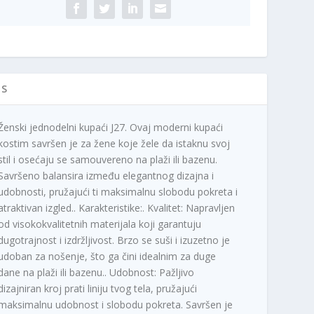
IS
Ženski jednodelni kupaći J27. Ovaj moderni kupaći
kostim savršen je za žene koje žele da istaknu svoj
stil i osećaju se samouvereno na plaži ili bazenu.
Savršeno balansira između elegantnog dizajna i
udobnosti, pružajući ti maksimalnu slobodu pokreta i
atraktivan izgled.. Karakteristike:. Kvalitet: Napravljen
od visokokvalitetnih materijala koji garantuju
dugotrajnost i izdržljivost. Brzo se suši i izuzetno je
udoban za nošenje, što ga čini idealnim za duge
dane na plaži ili bazenu.. Udobnost: Pažljivo
dizajniran kroj prati liniju tvog tela, pružajući
maksimalnu udobnost i slobodu pokreta. Savršen je