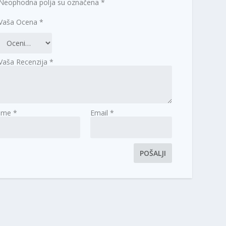
Neophodna polja su označena
*
Vaša Ocena
*
Vaša Recenzija
*
Ime
*
Email
*