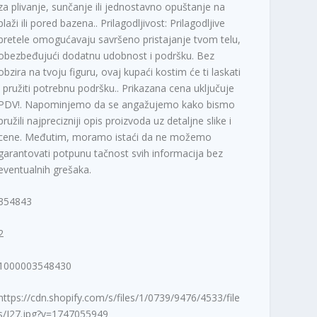
za plivanje, sunčanje ili jednostavno opuštanje na
plaži ili pored bazena.. Prilagodljivost: Prilagodljive
bretele omogućavaju savršeno pristajanje tvom telu,
obezbeđujući dodatnu udobnost i podršku. Bez
obzira na tvoju figuru, ovaj kupaći kostim će ti laskati
i pružiti potrebnu podršku.. Prikazana cena uključuje
PDV!. Napominjemo da se angažujemo kako bismo
pružili najprecizniji opis proizvoda uz detaljne slike i
cene. Međutim, moramo istaći da ne možemo
garantovati potpunu tačnost svih informacija bez
eventualnih grešaka.
354843
2
1000003548430
https://cdn.shopify.com/s/files/1/0739/9476/4533/file
s/J27.jpg?v=1747055949