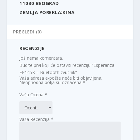
11030 BEOGRAD
ZEMLJA POREKLA:KINA
PREGLEDI (0)
RECENZIJE
Još nema komentara.
Budite prvi koji će ostaviti recenziju “Esperanza
EP145K – Buetooth zvučnik”
Vaša adresa e-pošte neće biti objavljena.
Neophodna polja su označena
*
Vaša Ocena
*
Vaša Recenzija
*