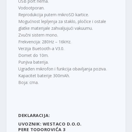
USB port nema.
Vodootporan.
Reprodukcija putem mikroSD kartice.
Mogućnost lepljenja za staklo, pločice i ostale
glatke materijale zahvaljujući vakuumu.
Zvučni sistem mono.
Frekvencija: 280Hz – 16kHz.
Verzija Buetooth-a V3.0.
Domet do 10m.
Punjiva baterija.
Ugrađen mikrofon i funkcija obavljanja poziva.
Kapacitet baterije 300mAh.
Boja: crna.
DEKLARACIJA:
UVOZNIK: WESTACO D.O.O.
PERE TODOROVIĆA 3