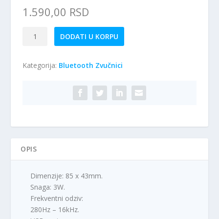
1.590,00
RSD
Esperanza
DODATI U KORPU
EP145K
-
Kategorija:
Bluetooth Zvučnici
Buetooth
zvučnik
količina
OPIS
Dimenzije: 85 x 43mm.
Snaga: 3W.
Frekventni odziv:
280Hz – 16kHz.