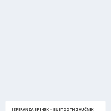
ESPERANZA EP145K – BUETOOTH ZVUČNIK