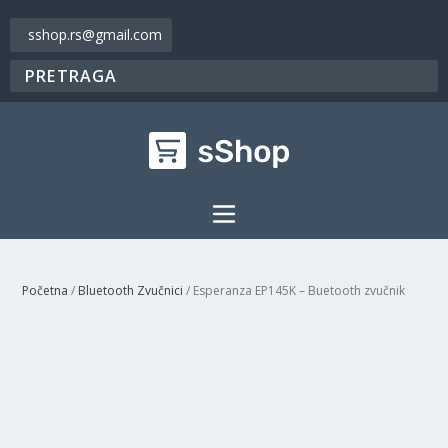
sshop.rs@gmail.com
Početna
/
Bluetooth Zvučnici
/ Esperanza EP145K – Buetooth zvučnik