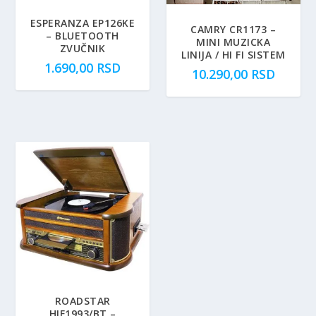
ESPERANZA EP126KE
CAMRY CR1173 –
– BLUETOOTH
MINI MUZICKA
ZVUČNIK
LINIJA / HI FI SISTEM
1.690,00
RSD
10.290,00
RSD
ROADSTAR
HIF1993/BT –