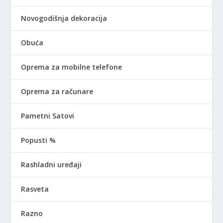
Novogodišnja dekoracija
Obuća
Oprema za mobilne telefone
Oprema za računare
Pametni Satovi
Popusti %
Rashladni uređaji
Rasveta
Razno