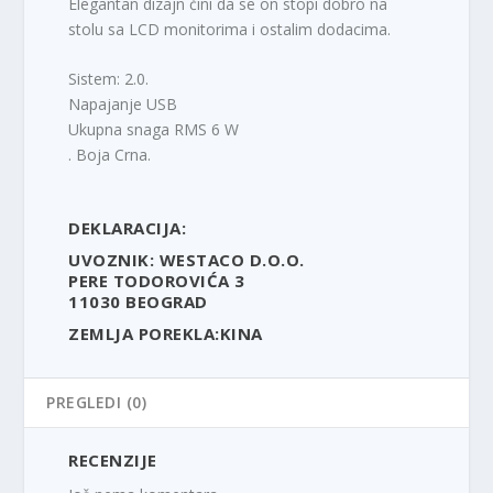
Elegantan dizajn čini da se on stopi dobro na
stolu sa LCD monitorima i ostalim dodacima.
Sistem: 2.0.
Napajanje USB
Ukupna snaga RMS 6 W
. Boja Crna.
DEKLARACIJA:
UVOZNIK: WESTACO D.O.O.
PERE TODOROVIĆA 3
11030 BEOGRAD
ZEMLJA POREKLA:KINA
PREGLEDI (0)
RECENZIJE