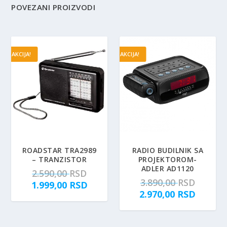
POVEZANI PROIZVODI
AKCIJA!
AKCIJA!
ROADSTAR TRA2989
RADIO BUDILNIK SA
– TRANZISTOR
PROJEKTOROM-
ADLER AD1120
O
2.590,00
RSD
O
3.890,00
RSD
r
T
1.999,00
RSD
r
T
2.970,00
RSD
i
r
i
r
g
e
g
e
i
n