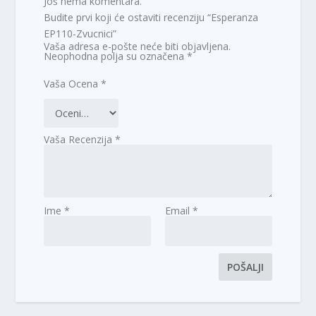
Još nema komentara.
Budite prvi koji će ostaviti recenziju “Esperanza
EP110-Zvucnici”
Vaša adresa e-pošte neće biti objavljena.
Neophodna polja su označena
*
Vaša Ocena
*
Vaša Recenzija
*
Ime
*
Email
*