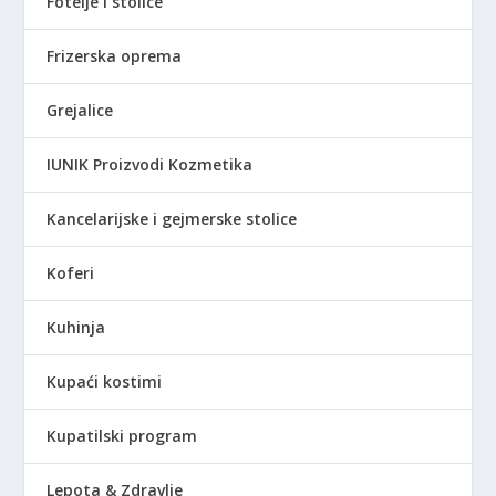
Fotelje i stolice
,
S
0
D
Frizerska oprema
0
.
Grejalice
R
S
IUNIK Proizvodi Kozmetika
D
.
Kancelarijske i gejmerske stolice
Koferi
Kuhinja
Kupaći kostimi
Kupatilski program
Lepota & Zdravlje