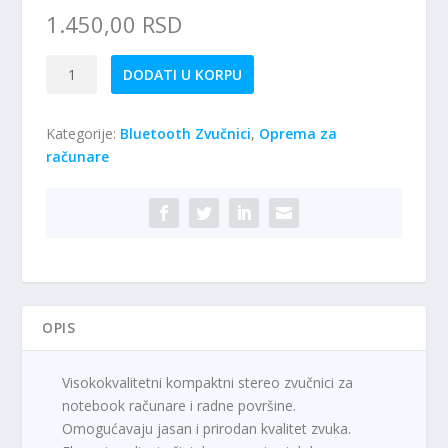
1.450,00
RSD
Esperanza
DODATI U KORPU
EP110-
Zvucnici
Kategorije:
Bluetooth Zvučnici
,
Oprema za
količina
računare
OPIS
Visokokvalitetni kompaktni stereo zvučnici za
notebook računare i radne površine.
Omogućavaju jasan i prirodan kvalitet zvuka.