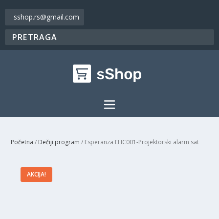
sshop.rs@gmail.com
Početna
/
Dečiji program
/ Esperanza EHC001-Projektorski alarm sat
AKCIJA!