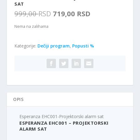
SAT
O
T
999,00
RSD
719,00
RSD
r
r
i
e
Nema na zalihama
g
n
i
u
Kategorije:
Dečiji program
n
,
Popusti %
t
a
n
l
a
n
c
a
e
c
n
e
a
n
j
OPIS
a
e
j
:
e
7
Esperanza EHC001-Projektorski alarm sat
b
1
ESPERANZA EHC001 – PROJEKTORSKI
i
9
ALARM SAT
l
,