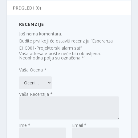
PREGLEDI (0)
RECENZIJE
Još nema komentara.
Budite prvi koji će ostaviti recenziju “Esperanza
EHC001-Projektorski alarm sat”
Vaša adresa e-pošte neće biti objavljena.
Neophodna polja su označena
*
Vaša Ocena
*
Vaša Recenzija
*
Ime
*
Email
*