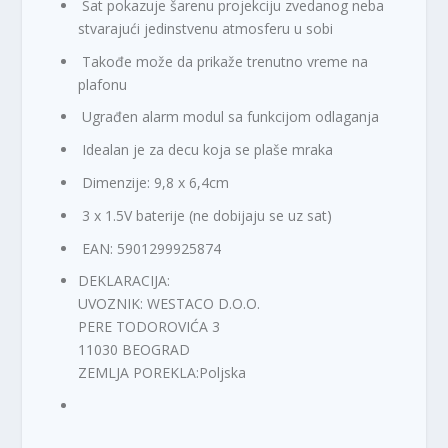
Sat pokazuje šarenu projekciju zvedanog neba
a
0
stvarajući jedinstvenu atmosferu u sobi
:
0
9
Takođe može da prikaže trenutno vreme na
9
R
plafonu
9
S
,
D
Ugrađen alarm modul sa funkcijom odlaganja
0
.
Idealan je za decu koja se plaše mraka
0
Dimenzije: 9,8 x 6,4cm
R
3 x 1.5V baterije (ne dobijaju se uz sat)
S
EAN: 5901299925874
D
.
DEKLARACIJA:
UVOZNIK: WESTACO D.O.O.
PERE TODOROVIĆA 3
11030 BEOGRAD
ZEMLJA POREKLA:Poljska