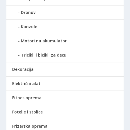
.
0
2
0
Dronovi
9
9
R
Konzole
,
S
0
D
Motori na akumulator
0
.
Tricikli i bicikli za decu
R
S
Dekoracija
D
.
Električni alat
Fitnes oprema
Fotelje i stolice
Frizerska oprema