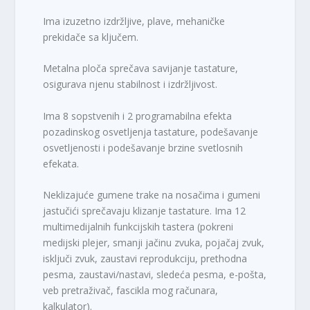
Ima izuzetno izdržljive, plave, mehaničke
prekidače sa ključem.
Metalna ploča sprečava savijanje tastature,
osigurava njenu stabilnost i izdržljivost.
Ima 8 sopstvenih i 2 programabilna efekta
pozadinskog osvetljenja tastature, podešavanje
osvetljenosti i podešavanje brzine svetlosnih
efekata.
Neklizajuće gumene trake na nosačima i gumeni
jastučići sprečavaju klizanje tastature. Ima 12
multimedijalnih funkcijskih tastera (pokreni
medijski plejer, smanji jačinu zvuka, pojačaj zvuk,
isključi zvuk, zaustavi reprodukciju, prethodna
pesma, zaustavi/nastavi, sledeća pesma, e-pošta,
veb pretraživač, fascikla mog računara,
kalkulator).