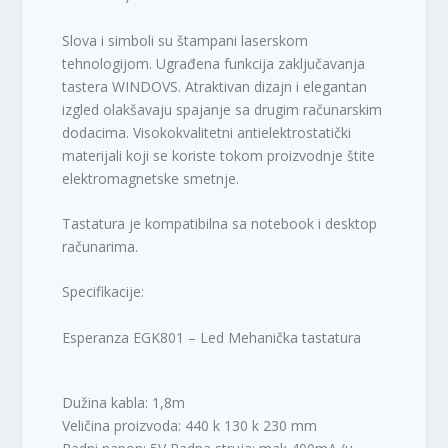
Slova i simboli su štampani laserskom
tehnologijom. Ugrađena funkcija zaključavanja
tastera WINDOVS. Atraktivan dizajn i elegantan
izgled olakšavaju spajanje sa drugim računarskim
dodacima. Visokokvalitetni antielektrostatički
materijali koji se koriste tokom proizvodnje štite
elektromagnetske smetnje.
Tastatura je kompatibilna sa notebook i desktop
računarima.
Specifikacije:
Esperanza EGK801 – Led Mehanička tastatura
Dužina kabla: 1,8m
Veličina proizvoda: 440 k 130 k 230 mm