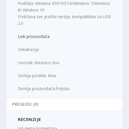
Podrška: Windovs KSP/VISTA/Windovs 7/Windovs
8/ Windovs 10
Podržava sve jezičke verzije, kompatibilan sa USB
2.0
Link proizvođača
Dekalracija:
Uvoznik: Westaco doo
Zemlja porekla: Kina
Zemlja proizvođača:Poljska
PREGLEDI (0)
RECENZIJE
Još nema komentara.