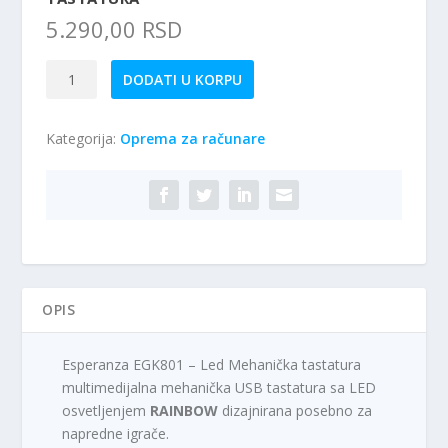
5.290,00
RSD
Esperanza
DODATI U KORPU
EGK801
-
Kategorija:
Oprema za računare
Led
Mehanička
tastatura
količina
OPIS
Esperanza EGK801 – Led Mehanička tastatura
multimedijalna mehanička USB tastatura sa LED
osvetljenjem
RAINBOW
dizajnirana posebno za
napredne igrače.