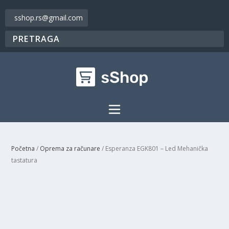
sshop.rs@gmail.com
Početna
/
Oprema za računare
/ Esperanza EGK801 – Led Mehanička
tastatura