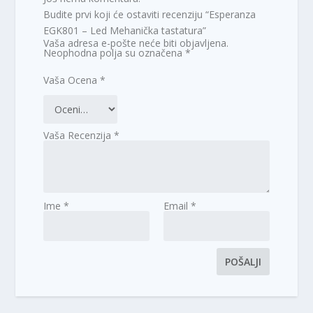
Budite prvi koji će ostaviti recenziju “Esperanza
EGK801 – Led Mehanička tastatura”
Vaša adresa e-pošte neće biti objavljena.
Neophodna polja su označena
*
Vaša Ocena
*
Vaša Recenzija
*
Ime
*
Email
*