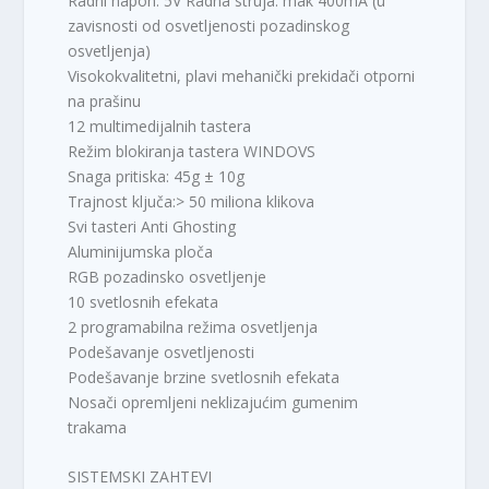
Radni napon: 5V Radna struja: mak 400mA (u
zavisnosti od osvetljenosti pozadinskog
osvetljenja)
Visokokvalitetni, plavi mehanički prekidači otporni
na prašinu
12 multimedijalnih tastera
Režim blokiranja tastera WINDOVS
Snaga pritiska: 45g ± 10g
Trajnost ključa:> 50 miliona klikova
Svi tasteri Anti Ghosting
Aluminijumska ploča
RGB pozadinsko osvetljenje
10 svetlosnih efekata
2 programabilna režima osvetljenja
Podešavanje osvetljenosti
Podešavanje brzine svetlosnih efekata
Nosači opremljeni neklizajućim gumenim
trakama
SISTEMSKI ZAHTEVI