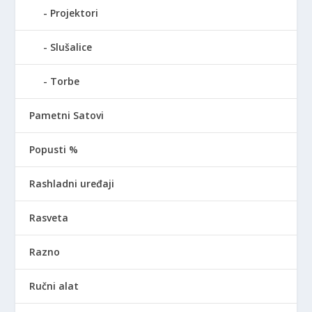
Projektori
Slušalice
Torbe
Pametni Satovi
Popusti %
Rashladni uređaji
Rasveta
Razno
Ručni alat