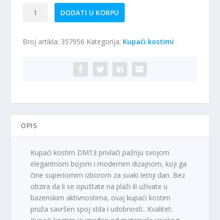
Dvodelni
DODATI U KORPU
kupaći
kostim
Broj artikla:
357956
Kategorija:
Kupaći kostimi
DM13
količina
OPIS
Kupaći kostim DM13 privlači pažnju svojom
elegantnom bojom i modernim dizajnom, koji ga
čine superiornim izborom za svaki letnji dan. Bez
obzira da li se opuštate na plaži ili uživate u
bazenskim aktivnostima, ovaj kupaći kostim
pruža savršen spoj stila i udobnosti.. Kvalitet:.