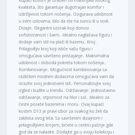
Kupaći kostim je izrađen od materijala visokog
kvaliteta, što garantuje dugotrajan komfor i
izdržljivost tokom nošenja.. Osigurava udobnost
u svim uslovima, bilo da ste na suncu ili u vodi..
Dizajn:. Elegantni uzorak koji donosi
sofisticiranost i šarm.. Idealno naglašava figuru i
dodaje vam stil na plaži ili bazenu.. Kroj:.
Prilagodljiv kroj koji ističe vašu figuru i
omogućava savršeno pristajanje.. Maksimalna
udobnost i sloboda pokreta tokom nošenja..
Kombinovanje:. Mogućnost kombinovanja sa
različitim modnim dodacima omogućava vam da
izrazite svoj jedinstveni stil.. Personalizujte svoj
izgled i budite u trendu.. Održavanje:. Jednostavno
održavanje, otpornost na hlor i sol.. Idealno za
česte posete bazenima i moru.. Ovaj kupaći
kostim D13 je pravi izbor za svakog ko želi da
zablista ovog leta. Sa savršenim dizajnom i
prilagodljivim krojem, bićete u centru pažnje gde
god da se nalazite. Dodajte ga u svoju kolekciju i