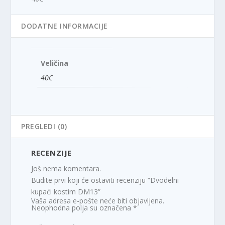
DODATNE INFORMACIJE
Veličina
40C
PREGLEDI (0)
RECENZIJE
Još nema komentara.
Budite prvi koji će ostaviti recenziju “Dvodelni
kupaći kostim DM13”
Vaša adresa e-pošte neće biti objavljena.
Neophodna polja su označena
*