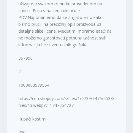
uživajte u svakom trenutku provedenom na
suncu.. Prikazana cena uključuje
PDV!Napominjemo da se angažujemo kako
bismo pružili najprecizniji opis proizvoda uz
detaljne slike i cene. Međutim, moramo istaći da
ne možemo garantovati potpunu tačnost svih
informacija bez eventualnih grešaka.
357956
2
1000003579564
https://cdn.shopify.com/s/files/1/0739/9476/4533/
files/13.webp?v=1747054727
Kupaći kostimi
40C