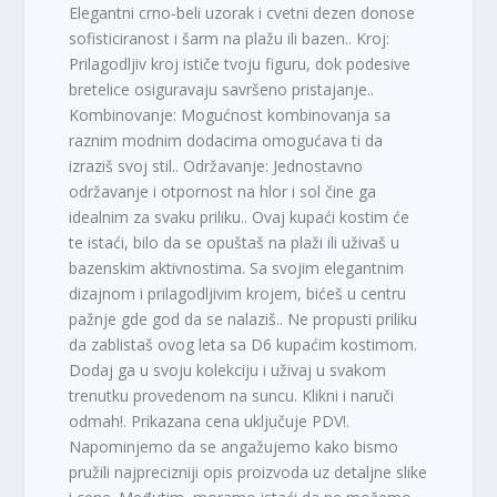
Elegantni crno-beli uzorak i cvetni dezen donose
sofisticiranost i šarm na plažu ili bazen.. Kroj:
Prilagodljiv kroj ističe tvoju figuru, dok podesive
bretelice osiguravaju savršeno pristajanje..
Kombinovanje: Mogućnost kombinovanja sa
raznim modnim dodacima omogućava ti da
izraziš svoj stil.. Održavanje: Jednostavno
održavanje i otpornost na hlor i sol čine ga
idealnim za svaku priliku.. Ovaj kupaći kostim će
te istaći, bilo da se opuštaš na plaži ili uživaš u
bazenskim aktivnostima. Sa svojim elegantnim
dizajnom i prilagodljivim krojem, bićeš u centru
pažnje gde god da se nalaziš.. Ne propusti priliku
da zablistaš ovog leta sa D6 kupaćim kostimom.
Dodaj ga u svoju kolekciju i uživaj u svakom
trenutku provedenom na suncu. Klikni i naruči
odmah!. Prikazana cena uključuje PDV!.
Napominjemo da se angažujemo kako bismo
pružili najprecizniji opis proizvoda uz detaljne slike