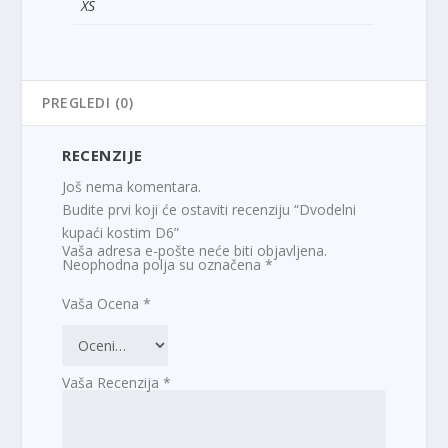
XS
PREGLEDI (0)
RECENZIJE
Još nema komentara.
Budite prvi koji će ostaviti recenziju “Dvodelni
kupaći kostim D6”
Vaša adresa e-pošte neće biti objavljena.
Neophodna polja su označena
*
Vaša Ocena
*
Vaša Recenzija
*