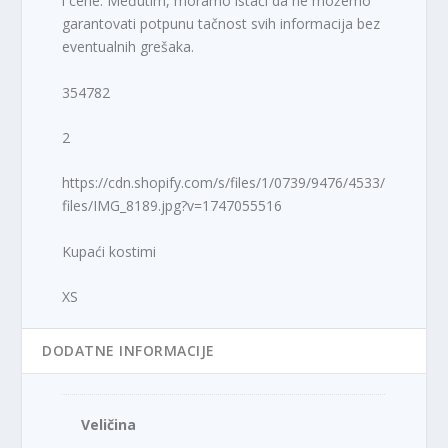
i cene. Međutim, moramo istaći da ne možemo
garantovati potpunu tačnost svih informacija bez
eventualnih grešaka.
354782
2
https://cdn.shopify.com/s/files/1/0739/9476/4533/
files/IMG_8189.jpg?v=1747055516
Kupaći kostimi
XS
DODATNE INFORMACIJE
Veličina