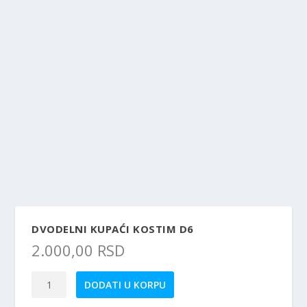
DVODELNI KUPAĆI KOSTIM D6
2.000,00
RSD
Dvodelni
DODATI U KORPU
kupaći