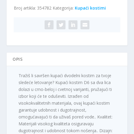
kostim
Broj artikla:
354782
Kategorija:
Kupaći kostimi
D6
količina
OPIS
Tražiš li savršen kupaći dvodelni kostim za tvoje
sledeće letovanje? Kupaći kostim D6 sa dva lica
dolazi u crno-beloj i cvetnoj varijanti, pružajući ti
izbor koji će te oduševiti. Izrađen od
visokokvalitetnih materijala, ovaj kupaći kostim
garantuje udobnost i dugotrajnost,
omogućavajući ti da uživaš pored vode.. Kvalitet:
Materijali visokog kvaliteta osiguravaju
dugotrajnost i udobnost tokom nošenja.. Dizajn: