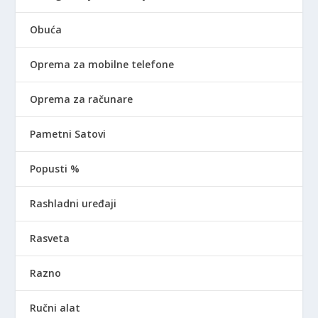
Obuća
Oprema za mobilne telefone
Oprema za računare
Pametni Satovi
Popusti %
Rashladni uređaji
Rasveta
Razno
Ručni alat