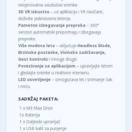
nevjerovatne vazdušne snimke.
3D VR iskustvo
– uz aplikaciju i VR naočare,
doživite jedinstveno letenje.
Pametno izbegavanje prepreka
– 360°
senzori automatski prepoznaju i izbegavaju
prepreke.
Više modova leta
– uključuje
Headless Mode,
Brzinske postavke, Visinsko zadržavanje,
Gest kontrolu
i mnoge druge.
Povezivanje sa aplikacijom
– upravljajte letom
i gledajte snimke u realnom vremenu.
LED osvetljenje
– omogućava let i snimanje čak
i noću.
SADRŽAJ PAKETA:
1 x M3 Max Dron
1x Baterija
1 x Daljinski upravljač
1 x USB kabl za punjenje