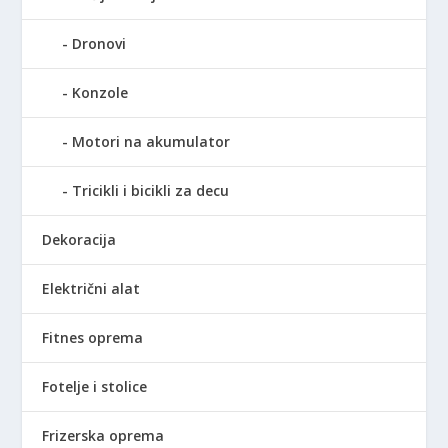
S
.
0
D
9
0
Dronovi
.
0
0
R
Konzole
,
S
0
D
Motori na akumulator
0
.
Tricikli i bicikli za decu
R
S
Dekoracija
D
.
Električni alat
Fitnes oprema
Fotelje i stolice
Frizerska oprema