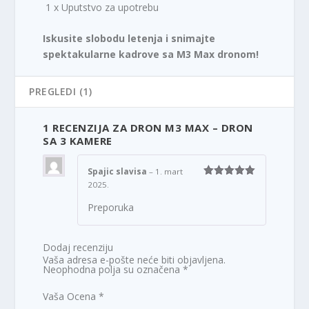
1 x Uputstvo za upotrebu
Iskusite slobodu letenja i snimajte
spektakularne kadrove sa M3 Max dronom!
PREGLEDI (1)
1 RECENZIJA ZA
DRON M3 MAX – DRON
SA 3 KAMERE
Spajic slavisa
–
1. mart
2025.
Ocenjeno
5
od 5
Preporuka
Dodaj recenziju
Vaša adresa e-pošte neće biti objavljena.
Neophodna polja su označena
*
Vaša Ocena
*