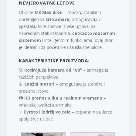
NEVJEROVATNE LETOVE
Otkrijte
M3 Max dron
– moćan, stabilan i
opremljen sa
tri kamere
, omogućavajući
spektakularne snimke iz više uglova. Sa
naprednim stabilizatorima,
četkasto motornim
sistemom
i inteligentnim funkcijama, ovaj dron
je idealan i za početnike i za iskusne pilote.
KARAKTERISTIKE PROIZVODA:
🚀
Rotirajuća kamera od 180°
– snimajte iz
različitih perspektiva.
💪
Snažni motori
– omogućavaju stabilne i
precizne letove.
📷
HD prenos slike u realnom vremenu
–
vrhunska kvaliteta snimaka.
✨
Čvrsto i izdržljivo telo
– otporno na udarce i
spoljašnje uslove.