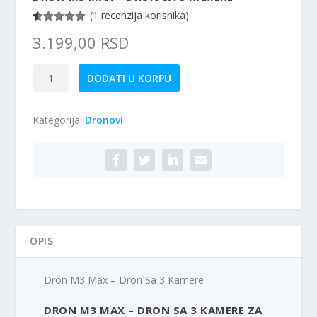
(
1
recenzija korisnika)
Ocenjeno
1
3.199,00
RSD
5.00
od 5
na osnovu
ocene kupca
Dron
DODATI U KORPU
M3
Max
Kategorija:
Dronovi
-
Dron
Sa
3
Kamere
količina
OPIS
Dron M3 Max – Dron Sa 3 Kamere
DRON M3 MAX – DRON SA 3 KAMERE ZA