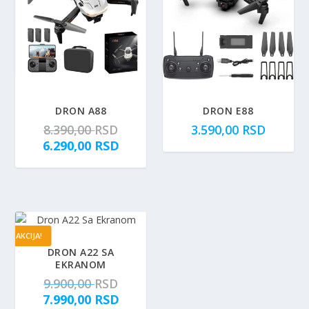
DRON A88
DRON E88
O
8.390,00
RSD
3.590,00
RSD
r
T
6.290,00
RSD
i
r
g
e
i
n
n
u
a
t
AKCIJA!
l
n
DRON A22 SA
n
a
EKRANOM
a
c
O
9.900,00
RSD
c
e
r
T
7.990,00
RSD
e
n