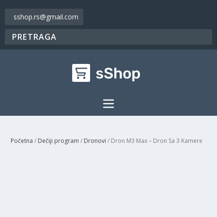
sshop.rs@gmail.com
Početna
/
Dečiji program
/
Dronovi
/ Dron M3 Max – Dron Sa 3 Kamere