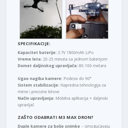
SPECIFIKACIJE:
Kapacitet baterije:
3.7V 1800mAh LiPo
Vreme leta:
20-25 minuta sa jednom baterijom
Domet daljinskog upravljača:
80-100 metara
Ugao nagiba kamere:
Podesiv do 90°
Sistem stabilizacije:
Napredna tehnologija za
mirne i precizne letove
Način upravljanja:
Mobilna aplikacija + daljinski
upravljač
ZAŠTO ODABRATI M3 MAX DRON?
Duple kamere za bolje snimke
– omogućavaju