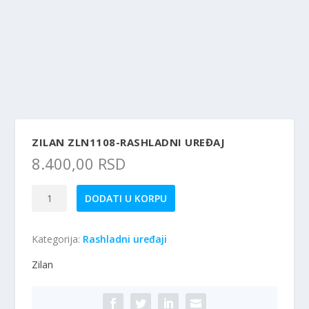
ZILAN ZLN1108-RASHLADNI UREĐAJ
8.400,00
RSD
Zilan
DODATI U KORPU
ZLN1108-
Rashladni
Kategorija:
Rashladni uređaji
Uređaj
količina
Zilan