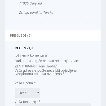
11030 Beograd
Zemlja porekla: Turska
PREGLEDI (0)
RECENZIJE
Još nema komentara.
Budite prvi koji će ostaviti recenziju “Zilan
ZLN1108-Rashladni Uređaj”
Vaša adresa e-pošte neće biti objavljena.
Neophodna polja su označena
*
Vaša Ocena
*
Vaša Recenzija
*