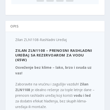
OPIS
Zilan ZLN1108-Rashladni Uređaj
ZILAN ZLN1108 – PRENOSNI RASHLADNI
UREĐAJ SA REZERVOAROM ZA VODU
(65W)
Osveženje bez klime – lako, brzo i svuda uz
vas!
Zaboravite na vrućinu i zagušljiv vazduh!
Zilan
ZLN1108
je idealno rešenje za tople letnje dane –
prenosni rashladni uređaj koji koristi
vodu i led
za dodatni efekat hlađenja, bez skupih klima-
uređaja ili montaže.