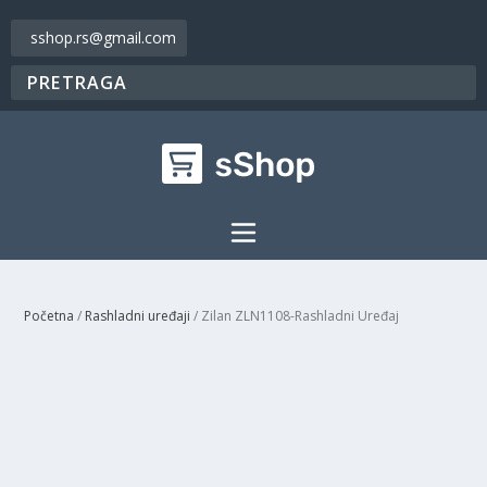
sshop.rs@gmail.com
Početna
/
Rashladni uređaji
/ Zilan ZLN1108-Rashladni Uređaj