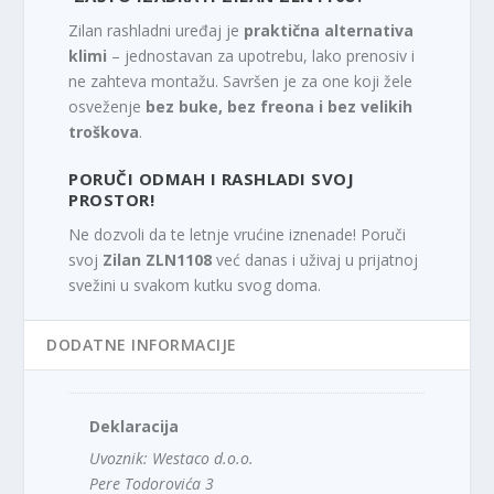
Zilan rashladni uređaj je
praktična alternativa
klimi
– jednostavan za upotrebu, lako prenosiv i
ne zahteva montažu. Savršen je za one koji žele
osveženje
bez buke, bez freona i bez velikih
troškova
.
PORUČI ODMAH I RASHLADI SVOJ
PROSTOR!
Ne dozvoli da te letnje vrućine iznenade! Poruči
svoj
Zilan ZLN1108
već danas i uživaj u prijatnoj
svežini u svakom kutku svog doma.
DODATNE INFORMACIJE
Deklaracija
Uvoznik: Westaco d.o.o.
Pere Todorovića 3