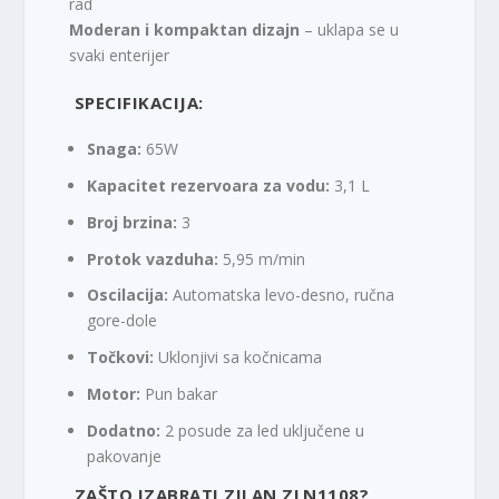
rad
Moderan i kompaktan dizajn
– uklapa se u
svaki enterijer
SPECIFIKACIJA:
Snaga:
65W
Kapacitet rezervoara za vodu:
3,1 L
Broj brzina:
3
Protok vazduha:
5,95 m/min
Oscilacija:
Automatska levo-desno, ručna
gore-dole
Točkovi:
Uklonjivi sa kočnicama
Motor:
Pun bakar
Dodatno:
2 posude za led uključene u
pakovanje
ZAŠTO IZABRATI ZILAN ZLN1108?