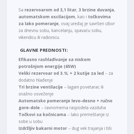
Sa
rezervoarom od 3,1 litar
,
3 brzine duvanja
,
automatskom oscilacijom
, kao i
točkovima
za lako pomeranje
, ovaj uređaj je savršen izbor
za dnevnu sobu, kancelariju, spavaću sobu,
vikendicu ili radionicu.
GLAVNE PREDNOSTI:
Efikasno rashlađivanje sa niskom
potrošnjom energije (65W)
Veliki rezervoar od 3.1L + 2 kutije za led
– za
dodatno hlađenje
Tri brzine ventilacije
– lagani povetarac ili
snažno osveženje
Automatsko pomeranje levo-desno + ručno
gore-dole
– ravnomerna raspodela vazduha
Točkovi sa kočnicama
– lako premeštanje iz
sobe u sobu
Izdržljiv bakarni motor
– dug vek trajanja i tiši