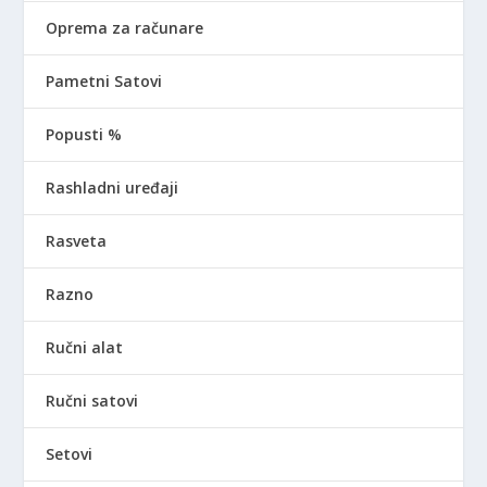
Oprema za računare
Pametni Satovi
Popusti %
Rashladni uređaji
Rasveta
Razno
Ručni alat
Ručni satovi
Setovi