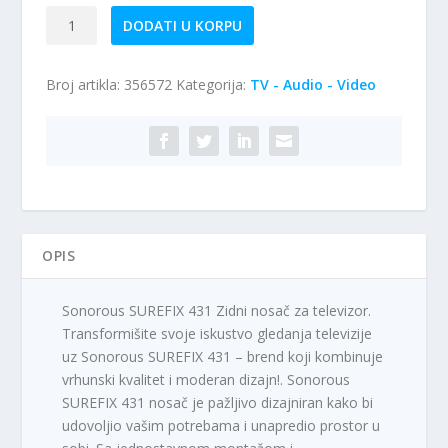
Zidni
DODATI U KORPU
držač
za
Broj artikla:
356572
Kategorija:
TV - Audio - Video
Tv
količina
OPIS
Sonorous SUREFIX 431 Zidni nosač za televizor.
Transformišite svoje iskustvo gledanja televizije
uz Sonorous SUREFIX 431 – brend koji kombinuje
vrhunski kvalitet i moderan dizajn!. Sonorous
SUREFIX 431 nosač je pažljivo dizajniran kako bi
udovoljio vašim potrebama i unapredio prostor u