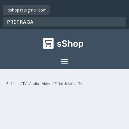
sshop.rs@gmail.com
Početna
/
TV - Audio - Video
/ Zidni držač za Tv