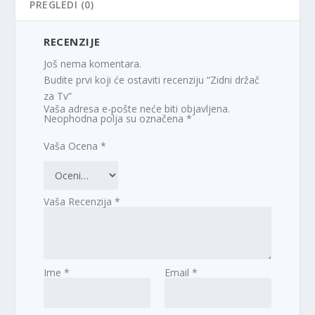
PREGLEDI (0)
RECENZIJE
Još nema komentara.
Budite prvi koji će ostaviti recenziju “Zidni držač
za Tv”
Vaša adresa e-pošte neće biti objavljena.
Neophodna polja su označena
*
Vaša Ocena
*
Vaša Recenzija
*
Ime
*
Email
*