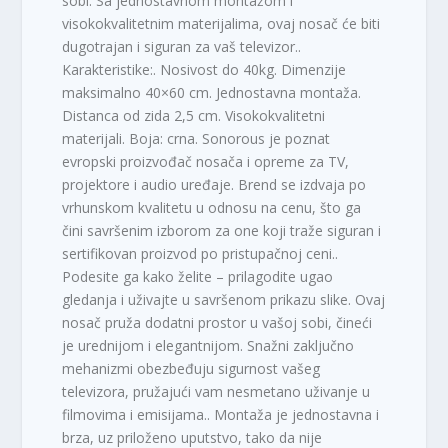
sobi. Sa jednostavnom montažom i
visokokvalitetnim materijalima, ovaj nosač će biti
dugotrajan i siguran za vaš televizor..
Karakteristike:. Nosivost do 40kg. Dimenzije
maksimalno 40×60 cm. Jednostavna montaža.
Distanca od zida 2,5 cm. Visokokvalitetni
materijali. Boja: crna. Sonorous je poznat
evropski proizvođač nosača i opreme za TV,
projektore i audio uređaje. Brend se izdvaja po
vrhunskom kvalitetu u odnosu na cenu, što ga
čini savršenim izborom za one koji traže siguran i
sertifikovan proizvod po pristupačnoj ceni..
Podesite ga kako želite – prilagodite ugao
gledanja i uživajte u savršenom prikazu slike. Ovaj
nosač pruža dodatni prostor u vašoj sobi, čineći
je urednijom i elegantnijom. Snažni zaključno
mehanizmi obezbeđuju sigurnost vašeg
televizora, pružajući vam nesmetano uživanje u
filmovima i emisijama.. Montaža je jednostavna i
brza, uz priloženo uputstvo, tako da nije