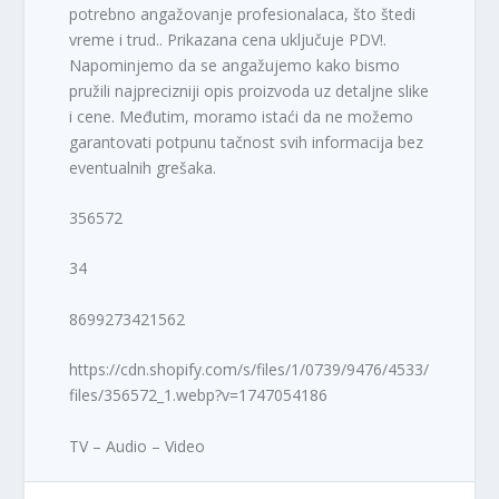
potrebno angažovanje profesionalaca, što štedi
vreme i trud.. Prikazana cena uključuje PDV!.
Napominjemo da se angažujemo kako bismo
pružili najprecizniji opis proizvoda uz detaljne slike
i cene. Međutim, moramo istaći da ne možemo
garantovati potpunu tačnost svih informacija bez
eventualnih grešaka.
356572
34
8699273421562
https://cdn.shopify.com/s/files/1/0739/9476/4533/
files/356572_1.webp?v=1747054186
TV – Audio – Video