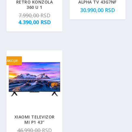
RETRO KONZOLA
ALPHA TV 43G7NF
360 U 1
30.990,00
RSD
O
7.990,00
RSD
r
T
4.390,00
RSD
i
r
g
e
i
n
n
u
a
t
AKCIJA!
l
n
n
a
a
c
c
e
e
n
n
a
a
j
j
e
e
:
XIAOMI TELEVIZOR
MI P1 43″
b
4
O
46.990,00
RSD
i
.