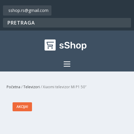
sshop.rs@gmail.com
Početna
/
Televizori
/ Xiaomi televizor MI P1 50″
AKCIJA!