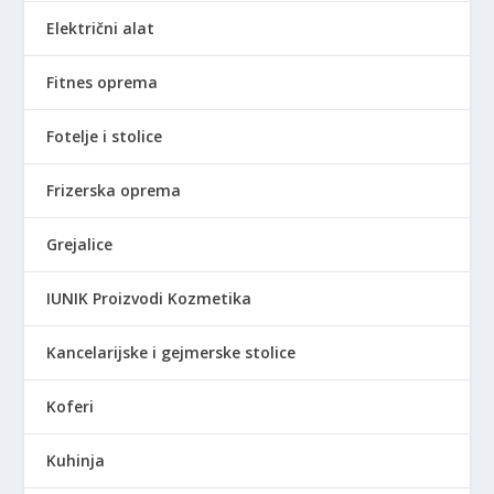
:
9
Električni alat
4
0
6
,
.
0
Fitnes oprema
9
0
9
Fotelje i stolice
0
R
,
S
Frizerska oprema
0
D
0
.
Grejalice
R
IUNIK Proizvodi Kozmetika
S
D
Kancelarijske i gejmerske stolice
.
Koferi
Kuhinja