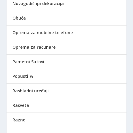
Novogodišnja dekoracija
Obuća
Oprema za mobilne telefone
Oprema za računare
Pametni Satovi
Popusti %
Rashladni uređaji
Rasveta
Razno