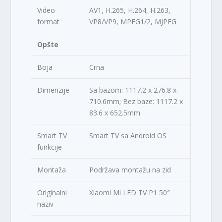
Video
AV1, H.265, H.264, H.263,
format
VP8/VP9, MPEG1/2, MJPEG
Opšte
Boja
Crna
Dimenzije
Sa bazom: 1117.2 x 276.8 x
710.6mm; Bez baze: 1117.2 x
83.6 x 652.5mm
Smart TV
Smart TV sa Android OS
funkcije
Montaža
Podržava montažu na zid
Originalni
Xiaomi Mi LED TV P1 50″
naziv