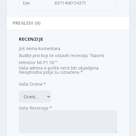
Ean
6971408154371
PREGLEDI (0)
RECENZIJE
Još nema komentara.
Budite prvi koji će ostaviti recenziju “Xiaomi
televizor MI P1 50″”
Vaša adresa e-pošte neće biti objavljena.
Neophodna polja su označena
*
Vaša Ocena
*
Vaša Recenzija
*