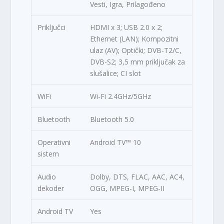
Vesti, Igra, Prilagođeno
Priključci
HDMI x 3; USB 2.0 x 2;
Ethernet (LAN); Kompozitni
ulaz (AV); Optički; DVB-T2/C,
DVB-S2; 3,5 mm priključak za
slušalice; CI slot
WiFi
Wi-Fi 2.4GHz/5GHz
Bluetooth
Bluetooth 5.0
Operativni
Android TV™ 10
sistem
Audio
Dolby, DTS, FLAC, AAC, AC4,
dekoder
OGG, MPEG-I, MPEG-II
Android TV
Yes