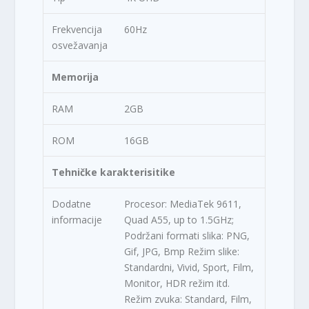
Frekvencija
60Hz
osvežavanja
Memorija
RAM
2GB
ROM
16GB
Tehničke karakterisitike
Dodatne
Procesor: MediaTek 9611,
informacije
Quad A55, up to 1.5GHz;
Podržani formati slika: PNG,
Gif, JPG, Bmp Režim slike:
Standardni, Vivid, Sport, Film,
Monitor, HDR režim itd.
Režim zvuka: Standard, Film,