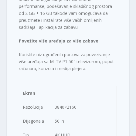
performanse, podešavanje skladišnog prostora
od 2 GB + 16 GB takođe vam omogućava da
preuzmete i instalirate više vaših omiljenih
sadržaja i aplikacija za zabavu.
Povežite više uređaja za više zabave
Koristite niz ugrađenih portova za povezivanje
više uređaja sa Mi TV P1 50″ televizorom, poput
računara, konzola i medija plejera.
Ekran
Rezolucija
3840×2160
Dijagonala
50 in
Tip
4K UHD