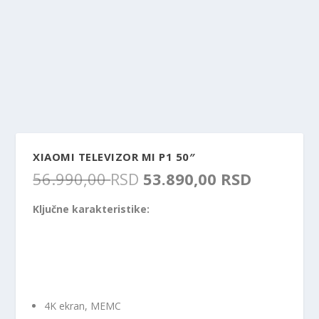
XIAOMI TELEVIZOR MI P1 50″
O
T
56.990,00
RSD
53.890,00
RSD
r
r
i
e
Ključne karakteristike:
g
n
i
u
n
t
a
n
l
a
n
c
4K ekran, MEMC
a
e