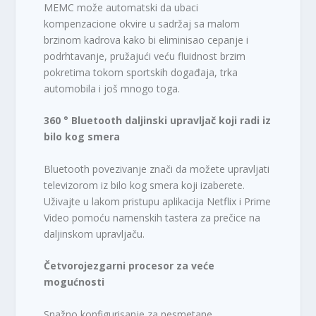
MEMC može automatski da ubaci
kompenzacione okvire u sadržaj sa malom
brzinom kadrova kako bi eliminisao cepanje i
podrhtavanje, pružajući veću fluidnost brzim
pokretima tokom sportskih događaja, trka
automobila i još mnogo toga.
360 ° Bluetooth daljinski upravljač koji radi iz
bilo kog smera
Bluetooth povezivanje znači da možete upravljati
televizorom iz bilo kog smera koji izaberete.
Uživajte u lakom pristupu aplikacija Netflix i Prime
Video pomoću namenskih tastera za prečice na
daljinskom upravljaču.
Četvorojezgarni procesor za veće
mogućnosti
Snažno konfigurisanje za nesmetane