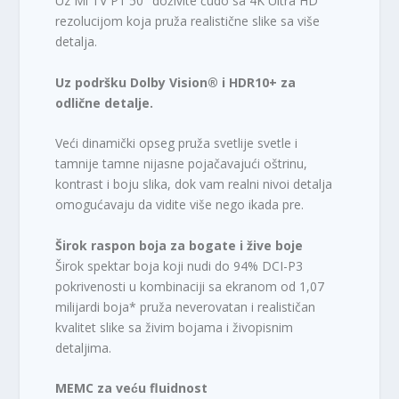
Uz Mi TV P1 50″ doživite čudo sa 4K Ultra HD
rezolucijom koja pruža realistične slike sa više
R
detalja.
S
D
Uz podršku Dolby Vision® i HDR10+ za
.
odlične detalje.
Veći dinamički opseg pruža svetlije svetle i
tamnije tamne nijasne pojačavajući oštrinu,
kontrast i boju slika, dok vam realni nivoi detalja
omogućavaju da vidite više nego ikada pre.
Širok raspon boja za bogate i žive boje
Širok spektar boja koji nudi do 94% DCI-P3
pokrivenosti u kombinaciji sa ekranom od 1,07
milijardi boja* pruža neverovatan i realističan
kvalitet slike sa živim bojama i živopisnim
detaljima.
MEMC za veću fluidnost