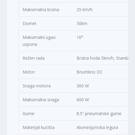
Maksimalna brzina
25 km/h
Domet
30km
Maksimalni ugao
16°
uspona
Režim rada
Brzina hoda 5km/h, Standardn
Motor
Brushless DC
Snaga motora
300 W
Maksimalna snaga
600 W
Gume
8.5” pneumatske gume
Materijal kućišta
Aluminijumska legura