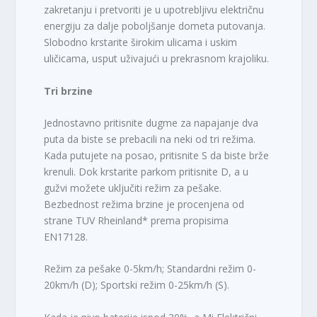
zakretanju i pretvoriti je u upotrebljivu električnu
energiju za dalje poboljšanje dometa putovanja.
Slobodno krstarite širokim ulicama i uskim
uličicama, usput uživajući u prekrasnom krajoliku.
Tri brzine
Jednostavno pritisnite dugme za napajanje dva
puta da biste se prebacili na neki od tri režima.
Kada putujete na posao, pritisnite S da biste brže
krenuli. Dok krstarite parkom pritisnite D, a u
gužvi možete uključiti režim za pešake.
Bezbednost režima brzine je procenjena od
strane TUV Rheinland* prema propisima
EN17128.
Režim za pešake 0-5km/h; Standardni režim 0-
20km/h (D); Sportski režim 0-25km/h (S).