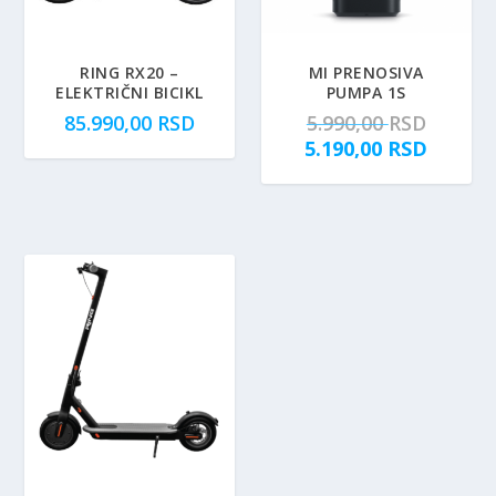
RING RX20 –
MI PRENOSIVA
ELEKTRIČNI BICIKL
PUMPA 1S
O
85.990,00
RSD
5.990,00
RSD
r
T
5.190,00
RSD
i
r
g
e
i
n
n
u
a
t
l
n
n
a
a
c
c
e
e
n
n
a
a
j
j
e