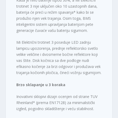
Kada je nivo baterije ispod 30%, a Mi Električni
trotinet 3 nije uključen oko 10 uzastopnih dana,
baterija će preći u režim spavanja* kako bi se
produžio njen vek trajanja. Osim toga, BMS
inteligentni sistem upravljanja baterijom pete
generacije čuvaće vašu bateriju sigurnom.
Mi Električni trotinet 3 poseduje LED zadnju
lampicu upozorenja, prednje reflektorsko svetlo
velike veličine i dvosmerne bočne reflektore koji
vas štite. Disk kočnica sa dve podloge nudi
efikasno kočenje za brzi odgovor i produžava vek
trajanja kočionih pločica, čineći vožnju sigurnijom.
Brzo sklapanje u 3 koraka
Inovativni sklopivi dizajn ocenjen od strane TUV
Rheinland* (prema EN17128) za minimalistički
izgled, pogodno skladištenje i veću stabilnost.