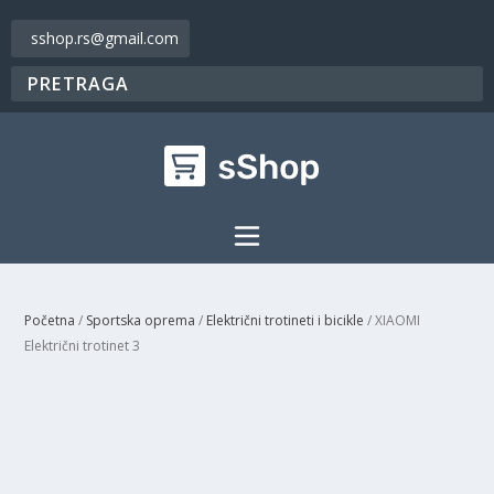
sshop.rs@gmail.com
Početna
/
Sportska oprema
/
Električni trotineti i bicikle
/ XIAOMI
Električni trotinet 3