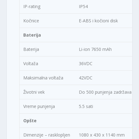
IP-rating
IP54
Kočnice
E-ABS i kočioni disk
Baterija
Baterija
Li-ion 7650 mAh
Voltaža
36VDC
Maksimalna voltaža
42VDC
Životni vek
Do 500 punjenja zadržava s
Vreme punjenja
5.5 sati
Opšte
Dimenzije – rasklopljen
1080 x 430 x 1140 mm