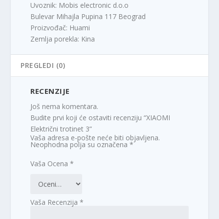
Uvoznik: Mobis electronic d.o.o
Bulevar Mihajla Pupina 117 Beograd
Proizvođač: Huami
Zemlja porekla: Kina
PREGLEDI (0)
RECENZIJE
Još nema komentara.
Budite prvi koji će ostaviti recenziju “XIAOMI
Električni trotinet 3”
Vaša adresa e-pošte neće biti objavljena.
Neophodna polja su označena
*
Vaša Ocena
*
Vaša Recenzija
*