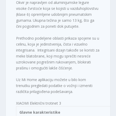
Okvir je napravljen od aluminijumske legure
visoke čvrstoće koja se kojisti u vazduhoplovstvu
(klase 6) opremljene udobnijim pneumatskim
gumama. Ukupna težina je samo 13 kg, što ga
čini pogodnim za poneti dok putujete.
Prethodno podeljene oblasti prikaza spojene su u
celinu, koja je jedinstvenija, čista i vizuelno
integrisana. Integrisani dizajn takođe se koristi za
meke blatobrane, koji mogu sprečiti nesreće
uzrokovane pogrešnim rukovanjem, blokirati
prašinu i omogućiti lakše čišćenje.
Uz Mi Home aplikaciju možete u bilo kom
trenutku pregledati podatke o vožnji i izmeniti
različita prilagođena podešavanja.
XIAOMI Električni trotinet 3
Glavne karakteristike