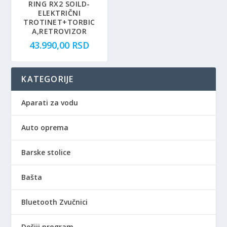
e
:
RING RX2 SOILD-
ELEKTRIČNI
b
5
TROTINET+TORBIC
i
.
A,RETROVIZOR
l
1
43.990,00
RSD
a
9
:
0
5
,
KATEGORIJE
.
0
9
0
Aparati za vodu
9
0
R
Auto oprema
,
S
0
D
Barske stolice
0
.
Bašta
R
S
D
Bluetooth Zvučnici
.
Dečiji program