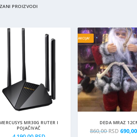
ZANI PROIZVODI
AKCIJA!
MERCUSYS MR30G RUTER I
DEDA MRAZ 12C
POJAČIVAČ
O
860,00
RSD
690,0
4.190,00
RSD