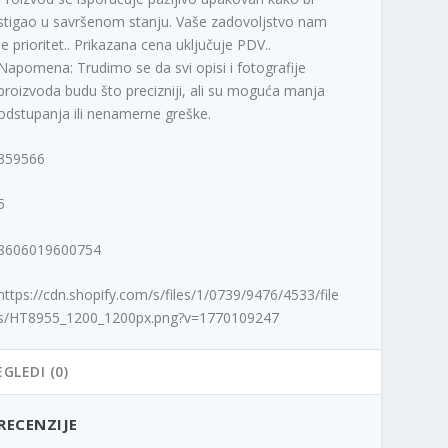
stigao u savršenom stanju. Vaše zadovoljstvo nam
je prioritet.. Prikazana cena uključuje PDV..
Napomena: Trudimo se da svi opisi i fotografije
proizvoda budu što precizniji, ali su moguća manja
odstupanja ili nenamerne greške.
359566
5
8606019600754
https://cdn.shopify.com/s/files/1/0739/9476/4533/file
s/HT8955_1200_1200px.png?v=1770109247
EGLEDI (0)
RECENZIJE