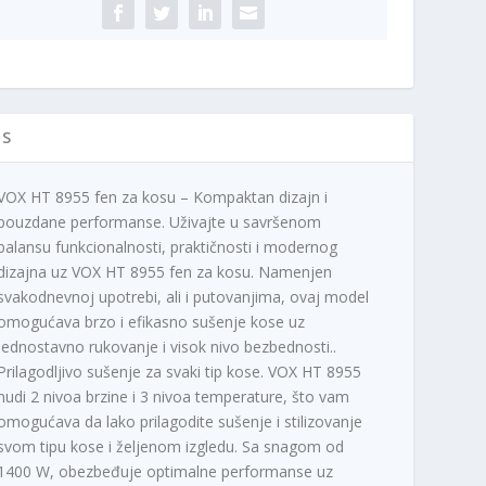
IS
VOX HT 8955 fen za kosu – Kompaktan dizajn i
pouzdane performanse. Uživajte u savršenom
balansu funkcionalnosti, praktičnosti i modernog
dizajna uz VOX HT 8955 fen za kosu. Namenjen
svakodnevnoj upotrebi, ali i putovanjima, ovaj model
omogućava brzo i efikasno sušenje kose uz
jednostavno rukovanje i visok nivo bezbednosti..
Prilagodljivo sušenje za svaki tip kose. VOX HT 8955
nudi 2 nivoa brzine i 3 nivoa temperature, što vam
omogućava da lako prilagodite sušenje i stilizovanje
svom tipu kose i željenom izgledu. Sa snagom od
1400 W, obezbeđuje optimalne performanse uz