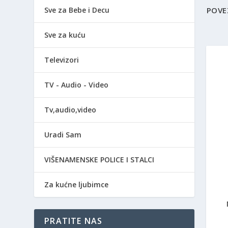
Sve za Bebe i Decu
POVE
Sve za kuću
Televizori
TV - Audio - Video
Tv,audio,video
Uradi Sam
VIŠENAMENSKE POLICE I STALCI
Za kućne ljubimce
PRATITE NAS