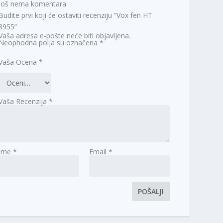
Još nema komentara.
Budite prvi koji će ostaviti recenziju “Vox fen HT
8955”
Vaša adresa e-pošte neće biti objavljena.
Neophodna polja su označena
*
Vaša Ocena
*
Vaša Recenzija
*
Ime
*
Email
*