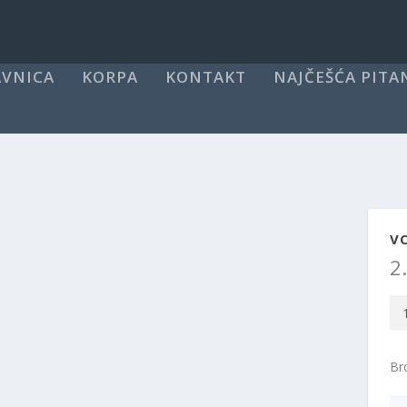
VNICA
KORPA
KONTAKT
NAJČEŠĆA PITA
VO
2
Vo
fe
HT
Bro
89
kol