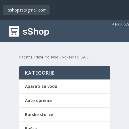
sshop.rs@gmail.com
PRODA
Početna
/
Novi Proizvodi
/ Vox fen HT 8955
KATEGORIJE
Aparati za vodu
Auto oprema
Barske stolice
Bašta