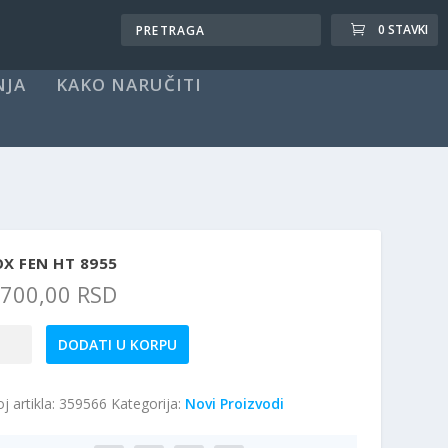
0 STAVKI
NJA
KAKO NARUČITI
X FEN HT 8955
.700,00
RSD
x
DODATI U KORPU
n
j artikla:
359566
Kategorija:
Novi Proizvodi
55
ičina