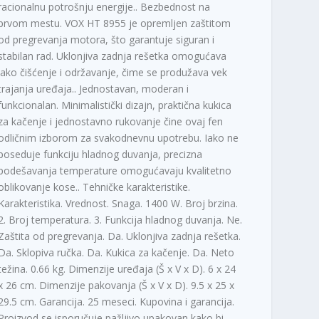
racionalnu potrošnju energije.. Bezbednost na
prvom mestu. VOX HT 8955 je opremljen zaštitom
od pregrevanja motora, što garantuje siguran i
stabilan rad. Uklonjiva zadnja rešetka omogućava
lako čišćenje i održavanje, čime se produžava vek
trajanja uređaja.. Jednostavan, moderan i
funkcionalan. Minimalistički dizajn, praktična kukica
za kačenje i jednostavno rukovanje čine ovaj fen
odličnim izborom za svakodnevnu upotrebu. Iako ne
poseduje funkciju hladnog duvanja, precizna
podešavanja temperature omogućavaju kvalitetno
oblikovanje kose.. Tehničke karakteristike.
Karakteristika. Vrednost. Snaga. 1400 W. Broj brzina.
2. Broj temperatura. 3. Funkcija hladnog duvanja. Ne.
Zaštita od pregrevanja. Da. Uklonjiva zadnja rešetka.
Da. Sklopiva ručka. Da. Kukica za kačenje. Da. Neto
težina. 0.66 kg. Dimenzije uređaja (Š x V x D). 6 x 24
x 26 cm. Dimenzije pakovanja (Š x V x D). 9.5 x 25 x
29.5 cm. Garancija. 25 meseci. Kupovina i garancija.
Proizvod se isporučuje pažljivo upakovan kako bi