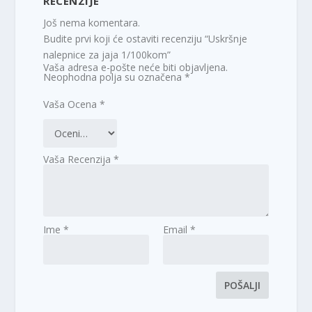
RECENZIJE
Još nema komentara.
Budite prvi koji će ostaviti recenziju “Uskršnje
nalepnice za jaja 1/100kom”
Vaša adresa e-pošte neće biti objavljena.
Neophodna polja su označena
*
Vaša Ocena
*
Vaša Recenzija
*
Ime
*
Email
*