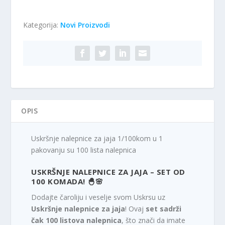
Kategorija:
Novi Proizvodi
OPIS
Uskršnje nalepnice za jaja 1/100kom u 1
pakovanju su 100 lista nalepnica
USKRŠNJE NALEPNICE ZA JAJA – SET OD
100 KOMADA!
🐣🌸
Dodajte čaroliju i veselje svom Uskrsu uz
Uskršnje nalepnice za jaja
! Ovaj
set sadrži
čak 100 listova nalepnica
, što znači da imate