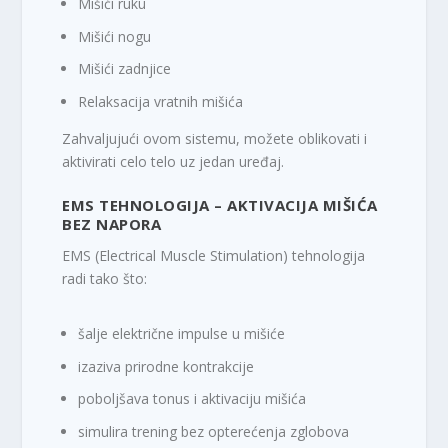
Mišići ruku
Mišići nogu
Mišići zadnjice
Relaksacija vratnih mišića
Zahvaljujući ovom sistemu, možete oblikovati i
aktivirati celo telo uz jedan uređaj.
EMS TEHNOLOGIJA – AKTIVACIJA MIŠIĆA
BEZ NAPORA
EMS (Electrical Muscle Stimulation) tehnologija
radi tako što:
šalje električne impulse u mišiće
izaziva prirodne kontrakcije
poboljšava tonus i aktivaciju mišića
simulira trening bez opterećenja zglobova