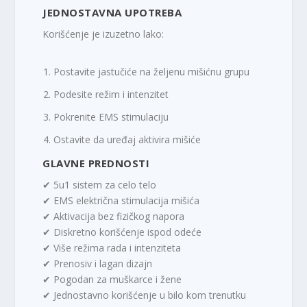
JEDNOSTAVNA UPOTREBA
Korišćenje je izuzetno lako:
Postavite jastučiće na željenu mišićnu grupu
Podesite režim i intenzitet
Pokrenite EMS stimulaciju
Ostavite da uređaj aktivira mišiće
GLAVNE PREDNOSTI
✔ 5u1 sistem za celo telo
✔ EMS električna stimulacija mišića
✔ Aktivacija bez fizičkog napora
✔ Diskretno korišćenje ispod odeće
✔ Više režima rada i intenziteta
✔ Prenosiv i lagan dizajn
✔ Pogodan za muškarce i žene
✔ Jednostavno korišćenje u bilo kom trenutku