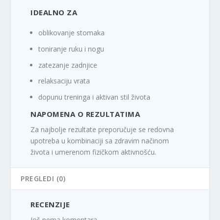
IDEALNO ZA
oblikovanje stomaka
toniranje ruku i nogu
zatezanje zadnjice
relaksaciju vrata
dopunu treninga i aktivan stil života
NAPOMENA O REZULTATIMA
Za najbolje rezultate preporučuje se redovna
upotreba u kombinaciji sa zdravim načinom
života i umerenom fizičkom aktivnošću.
PREGLEDI (0)
RECENZIJE
Još nema komentara.