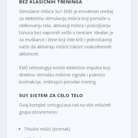
BEZ KLASIČNIH TRENINGA
Stimulator mišića 5u1 EMS je inovativan uređaj
za električnu stimulaciju mišića koji pomaže u
oblikovanju tela, aktivaciji mišića i poboljšanju
tonusa bez napornih vežbi u teretani. Idealan je
za muškarce i žene koji žele brži i jednostavniji
način da aktiviraju mišiće tokom svakodnevnih
aktivnosti.
EMS tehnologija koristi električne impulse koji
direktno stimulišu mišićne signale i pokreću
kontrakcije, imitirajući prirodan trening.
5U1 SISTEM ZA CELO TELO
Ovaj komplet omogućava rad na više mišićnih
grupa istovremeno:
Trbušni mišići (stomak)