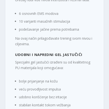
6 osnovnih EMS modova
10 varijanti masažnih stimulacija
podešavanje jačine prema potrebama
Na ovaj način prilagođavate trening svom nivou i
ciljevima.
UDOBNI I NAPREDNI GEL JASTUČIĆI
Specijalni gel jastučići izrađeni su od kvalitetnog
PU materijala koji omogućava:
bolje prijanjanje na kožu
veću provodljivost impulsa
udobno korišćenje bez iritacije
stabilan kontakt tokom vežbanja