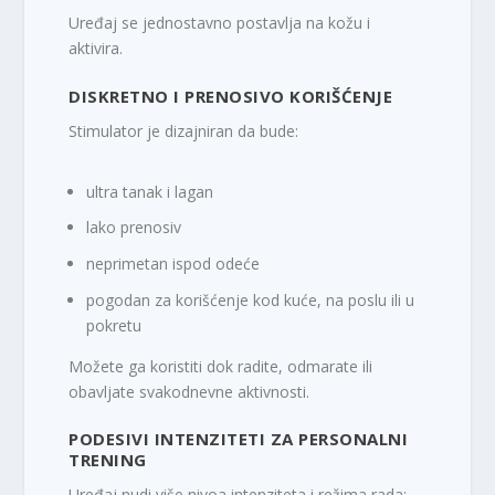
Uređaj se jednostavno postavlja na kožu i
aktivira.
DISKRETNO I PRENOSIVO KORIŠĆENJE
Stimulator je dizajniran da bude:
ultra tanak i lagan
lako prenosiv
neprimetan ispod odeće
pogodan za korišćenje kod kuće, na poslu ili u
pokretu
Možete ga koristiti dok radite, odmarate ili
obavljate svakodnevne aktivnosti.
PODESIVI INTENZITETI ZA PERSONALNI
TRENING
Uređaj nudi više nivoa intenziteta i režima rada: