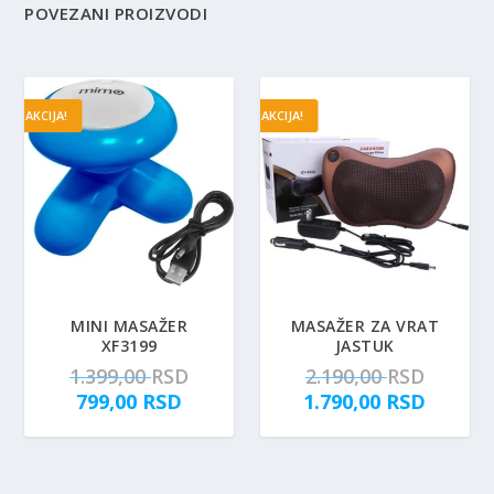
POVEZANI PROIZVODI
AKCIJA!
AKCIJA!
MINI MASAŽER
MASAŽER ZA VRAT
XF3199
JASTUK
O
O
1.399,00
RSD
2.190,00
RSD
T
r
r
T
799,00
RSD
1.790,00
RSD
r
i
i
r
e
g
g
e
n
i
i
n