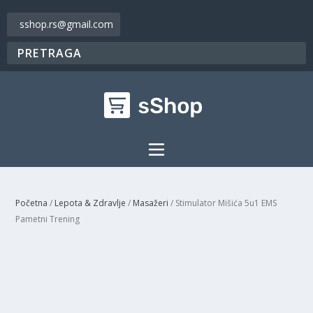
sshop.rs@gmail.com
Početna
/
Lepota & Zdravlje
/
Masažeri
/ Stimulator Mišića 5u1 EMS
Pametni Trening