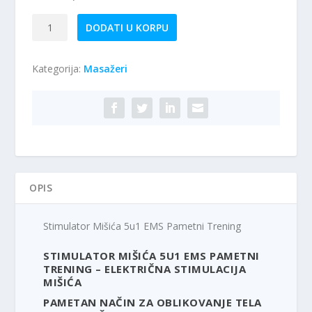
Stimulator
DODATI U KORPU
Mišića
5u1
Kategorija:
Masažeri
EMS
Pametni
Trening
količina
OPIS
Stimulator Mišića 5u1 EMS Pametni Trening
STIMULATOR MIŠIĆA 5U1 EMS PAMETNI
TRENING – ELEKTRIČNA STIMULACIJA
MIŠIĆA
PAMETAN NAČIN ZA OBLIKOVANJE TELA