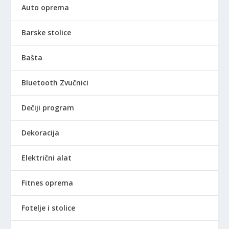
Auto oprema
D
9
0
R
.
,
,
S
0
0
D
Barske stolice
0
0
.
Bašta
R
R
S
S
Bluetooth Zvučnici
D
D
.
.
Dečiji program
Dekoracija
Električni alat
Fitnes oprema
Fotelje i stolice