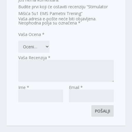
Budite prvi koji će ostaviti recenziju “Stimulator
Mišića 5u1 EMS Pametni Trening”
Vaša adresa e-pošte neće biti objavljena.
Neophodna polja su označena
*
Vaša Ocena
*
Vaša Recenzija
*
Ime
*
Email
*