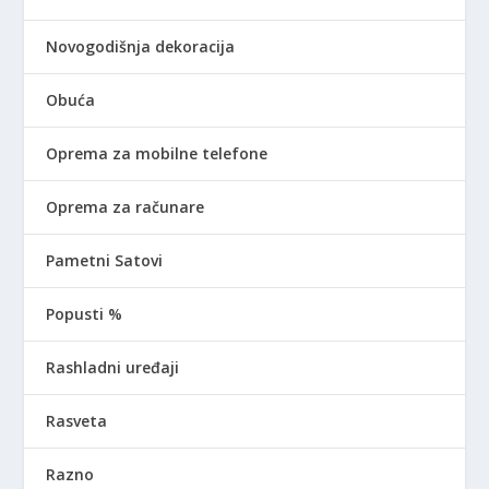
Novogodišnja dekoracija
Obuća
Oprema za mobilne telefone
Oprema za računare
Pametni Satovi
Popusti %
Rashladni uređaji
Rasveta
Razno