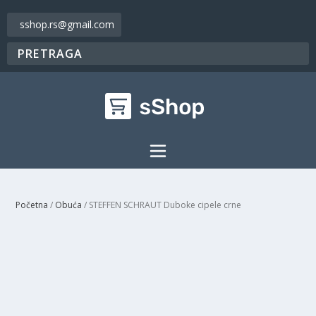
sshop.rs@gmail.com
Početna
/
Obuća
/ STEFFEN SCHRAUT Duboke cipele crne