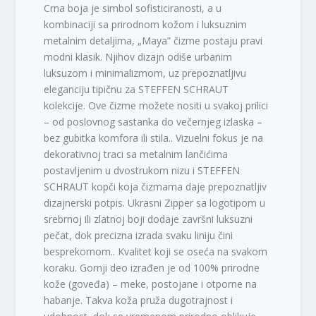
Crna boja je simbol sofisticiranosti, a u
kombinaciji sa prirodnom kožom i luksuznim
metalnim detaljima, „Maya” čizme postaju pravi
modni klasik. Njihov dizajn odiše urbanim
luksuzom i minimalizmom, uz prepoznatljivu
eleganciju tipičnu za STEFFEN SCHRAUT
kolekcije. Ove čizme možete nositi u svakoj prilici
– od poslovnog sastanka do večernjeg izlaska –
bez gubitka komfora ili stila.. Vizuelni fokus je na
dekorativnoj traci sa metalnim lančićima
postavljenim u dvostrukom nizu i STEFFEN
SCHRAUT kopči koja čizmama daje prepoznatljiv
dizajnerski potpis. Ukrasni Zipper sa logotipom u
srebrnoj ili zlatnoj boji dodaje završni luksuzni
pečat, dok precizna izrada svaku liniju čini
besprekornom.. Kvalitet koji se oseća na svakom
koraku. Gornji deo izrađen je od 100% prirodne
kože (goveđa) – meke, postojane i otporne na
habanje. Takva koža pruža dugotrajnost i