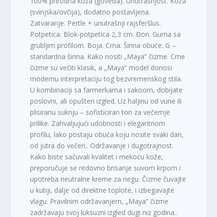
100% prirodna koža (goveđa). Unutrašnjost. Koža
(svinjska/ovčija), dodatno postavljena.
Zatvaranje. Pertle + unutrašnji rajsferšlus.
Potpetica. Blok-potpetica 2,3 cm. Đon. Guma sa
grubljim profilom. Boja. Crna. Širina obuće. G –
standardna širina. Kako nositi „Maya” čizme. Crne
čizme su večiti klasik, a „Maya” model donosi
modernu interpretaciju tog bezvremenskog stila.
U kombinaciji sa farmerkama i sakoom, dobijate
poslovni, ali opušten izgled. Uz haljinu od vune ili
plisiranu suknju – sofisticiran ton za večernje
prilike. Zahvaljujući udobnosti i elegantnom
profilu, lako postaju obuća koju nosite svaki dan,
od jutra do večeri.. Održavanje i dugotrajnost.
Kako biste sačuvali kvalitet i mekoću kože,
preporučuje se redovno brisanje suvom krpom i
upotreba neutralne kreme za negu. Čizme čuvajte
u kutiji, dalje od direktne toplote, i izbegavajte
vlagu. Pravilnim održavanjem, „Maya” čizme
zadržavaju svoj luksuzni izgled dugi niz godina..