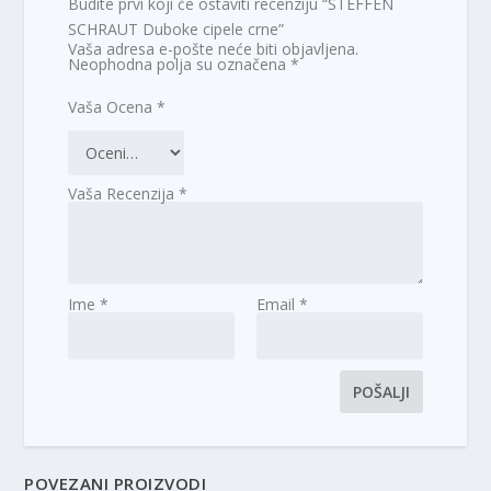
Budite prvi koji će ostaviti recenziju “STEFFEN
SCHRAUT Duboke cipele crne”
Vaša adresa e-pošte neće biti objavljena.
Neophodna polja su označena
*
Vaša Ocena
*
Vaša Recenzija
*
Ime
*
Email
*
POVEZANI PROIZVODI