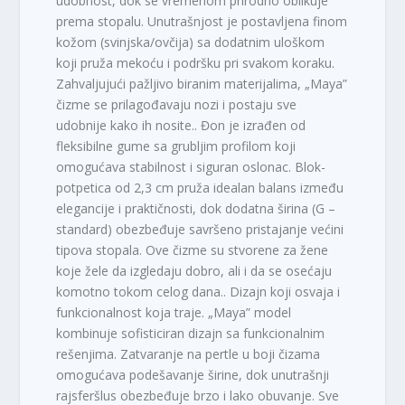
udobnost, dok se vremenom prirodno oblikuje
prema stopalu. Unutrašnjost je postavljena finom
kožom (svinjska/ovčija) sa dodatnim uloškom
koji pruža mekoću i podršku pri svakom koraku.
Zahvaljujući pažljivo biranim materijalima, „Maya”
čizme se prilagođavaju nozi i postaju sve
udobnije kako ih nosite.. Đon je izrađen od
fleksibilne gume sa grubljim profilom koji
omogućava stabilnost i siguran oslonac. Blok-
potpetica od 2,3 cm pruža idealan balans između
elegancije i praktičnosti, dok dodatna širina (G –
standard) obezbeđuje savršeno pristajanje većini
tipova stopala. Ove čizme su stvorene za žene
koje žele da izgledaju dobro, ali i da se osećaju
komotno tokom celog dana.. Dizajn koji osvaja i
funkcionalnost koja traje. „Maya” model
kombinuje sofisticiran dizajn sa funkcionalnim
rešenjima. Zatvaranje na pertle u boji čizama
omogućava podešavanje širine, dok unutrašnji
rajsferšlus obezbeđuje brzo i lako obuvanje. Sve