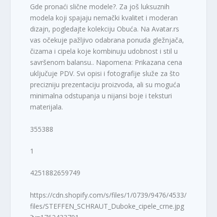
Gde pronaći slične modele?. Za još luksuznih
modela koji spajaju nemački kvalitet i moderan
dizajn, pogledajte kolekciju Obuća. Na Avatar.rs
vas očekuje pažljivo odabrana ponuda gležnjača,
čizama i cipela koje kombinuju udobnost i stil u
savršenom balansu.. Napomena: Prikazana cena
uključuje PDV. Svi opisi i fotografije služe za što
precizniju prezentaciju proizvoda, ali su moguća
minimalna odstupanja u nijansi boje i teksturi
materijala.
355388
1
4251882659749
https://cdn.shopify.com/s/files/1/0739/9476/4533/
files/STEFFEN_SCHRAUT_Duboke_cipele_crne.jpg