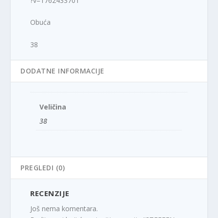
?v=1762433701
Obuća
38
DODATNE INFORMACIJE
Veličina
38
PREGLEDI (0)
RECENZIJE
Još nema komentara.