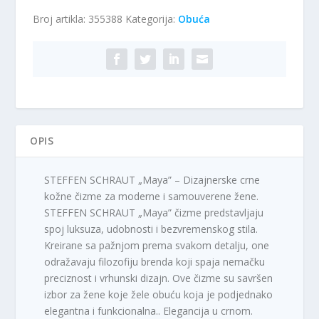
Duboke
Broj artikla:
355388
Kategorija:
Obuća
cipele
crne
količina
OPIS
STEFFEN SCHRAUT „Maya” – Dizajnerske crne
kožne čizme za moderne i samouverene žene.
STEFFEN SCHRAUT „Maya” čizme predstavljaju
spoj luksuza, udobnosti i bezvremenskog stila.
Kreirane sa pažnjom prema svakom detalju, one
odražavaju filozofiju brenda koji spaja nemačku
preciznost i vrhunski dizajn. Ove čizme su savršen
izbor za žene koje žele obuću koja je podjednako
elegantna i funkcionalna.. Elegancija u crnom.