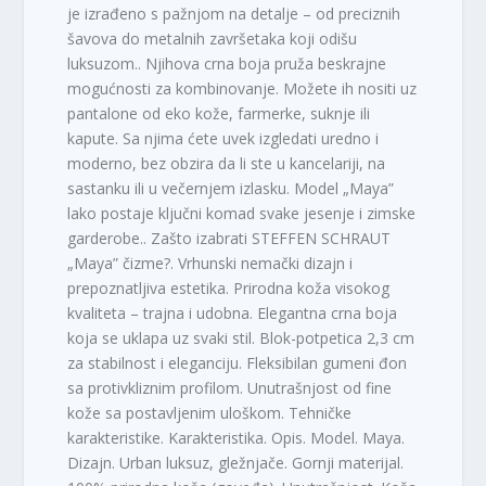
je izrađeno s pažnjom na detalje – od preciznih
šavova do metalnih završetaka koji odišu
luksuzom.. Njihova crna boja pruža beskrajne
mogućnosti za kombinovanje. Možete ih nositi uz
pantalone od eko kože, farmerke, suknje ili
kapute. Sa njima ćete uvek izgledati uredno i
moderno, bez obzira da li ste u kancelariji, na
sastanku ili u večernjem izlasku. Model „Maya”
lako postaje ključni komad svake jesenje i zimske
garderobe.. Zašto izabrati STEFFEN SCHRAUT
„Maya” čizme?. Vrhunski nemački dizajn i
prepoznatljiva estetika. Prirodna koža visokog
kvaliteta – trajna i udobna. Elegantna crna boja
koja se uklapa uz svaki stil. Blok-potpetica 2,3 cm
za stabilnost i eleganciju. Fleksibilan gumeni đon
sa protivkliznim profilom. Unutrašnjost od fine
kože sa postavljenim uloškom. Tehničke
karakteristike. Karakteristika. Opis. Model. Maya.
Dizajn. Urban luksuz, gležnjače. Gornji materijal.