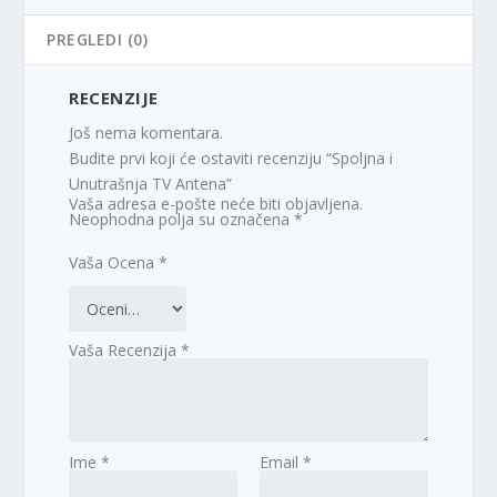
PREGLEDI (0)
RECENZIJE
Još nema komentara.
Budite prvi koji će ostaviti recenziju “Spoljna i
Unutrašnja TV Antena”
Vaša adresa e-pošte neće biti objavljena.
Neophodna polja su označena
*
Vaša Ocena
*
Vaša Recenzija
*
Ime
*
Email
*