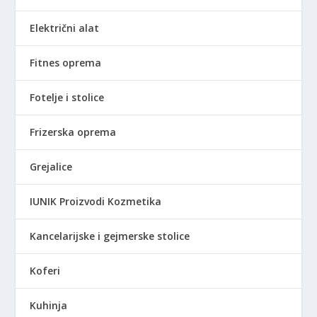
R
S
Električni alat
R
D
S
D
Fitnes oprema
d
o
Fotelje i stolice
2
.
Frizerska oprema
1
3
Grejalice
6
,
IUNIK Proizvodi Kozmetika
0
0
Kancelarijske i gejmerske stolice
R
Koferi
S
D
Kuhinja