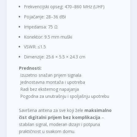
Frekvencijski opseg: 470–860 MHz (UHF)
Pojačanje: 28–36 dBi
Impedansa: 75 Ω
Konektor: 9.5 mm muški
VSWR: ≤1.5
Dimenzije: 25.6 × 5.5 × 24.3 cm
Prednosti:
Izuzetno snažan prijem signala
Jednostavna montaža i upotreba
Radi bez eksternog napajanja
Pogodna za unutrašnju i spoljašnju upotrebu
Savršena antena za sve koji žele
maksimalno
čist digitalni prijem bez komplikacija
–
stabilan signal, moderan dizajn i potpuna
praktičnost u svakom domu.