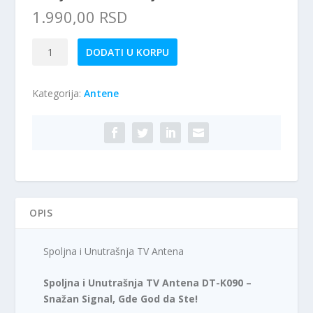
1.990,00
RSD
Spoljna
DODATI U KORPU
i
Unutrašnja
Kategorija:
Antene
TV
Antena
količina
OPIS
Spoljna i Unutrašnja TV Antena
Spoljna i Unutrašnja TV Antena DT-K090 –
Snažan Signal, Gde God da Ste!