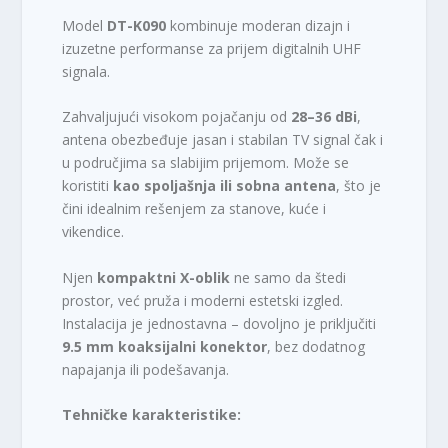
Model
DT-K090
kombinuje moderan dizajn i
izuzetne performanse za prijem digitalnih UHF
signala.
Zahvaljujući visokom pojačanju od
28–36 dBi
,
antena obezbeđuje jasan i stabilan TV signal čak i
u područjima sa slabijim prijemom. Može se
koristiti
kao spoljašnja ili sobna antena
, što je
čini idealnim rešenjem za stanove, kuće i
vikendice.
Njen
kompaktni X-oblik
ne samo da štedi
prostor, već pruža i moderni estetski izgled.
Instalacija je jednostavna – dovoljno je priključiti
9.5 mm koaksijalni konektor
, bez dodatnog
napajanja ili podešavanja.
Tehničke karakteristike: