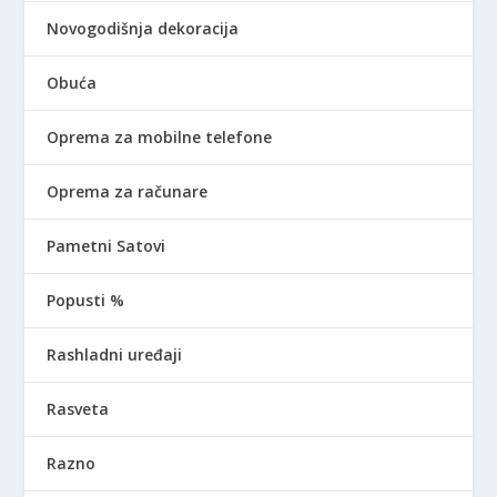
Novogodišnja dekoracija
Obuća
Oprema za mobilne telefone
Oprema za računare
Pametni Satovi
Popusti %
Rashladni uređaji
Rasveta
Razno