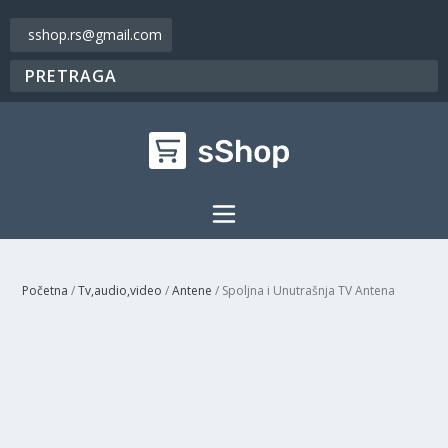
sshop.rs@gmail.com
Početna
/
Tv,audio,video
/
Antene
/ Spoljna i Unutrašnja TV Antena