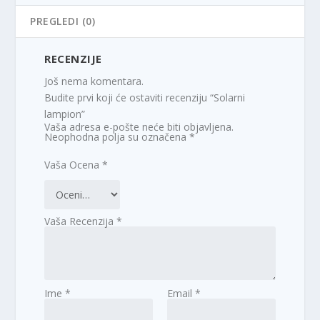
PREGLEDI (0)
RECENZIJE
Još nema komentara.
Budite prvi koji će ostaviti recenziju “Solarni
lampion”
Vaša adresa e-pošte neće biti objavljena.
Neophodna polja su označena
*
Vaša Ocena
*
Vaša Recenzija
*
Ime
*
Email
*