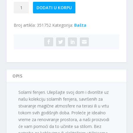
Solarni
DODATI U KORPU
lampion
količina
Broj artikla:
351752
Kategorija:
Bašta
OPIS
Solarni fenjeri. Ulepšajte svoj dom i dvorište uz
našu kolekciju solarnih fenjera, savršenih za
stvaranje magične atmosfere na terasi ili u vrtu
tokom svih godišnjih doba. Proleće je idealno
vreme za renoviranje prostora, a naši proizvodi
će vam pomoći da to učinite sa stilom. Bez