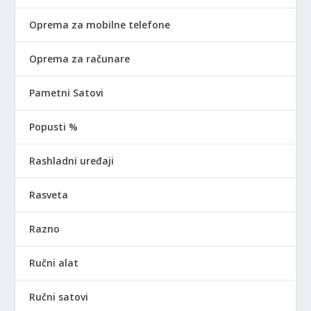
Oprema za mobilne telefone
Oprema za računare
Pametni Satovi
Popusti %
Rashladni uređaji
Rasveta
Razno
Ručni alat
Ručni satovi