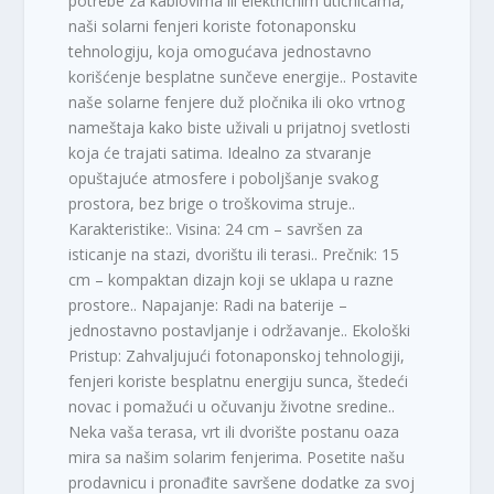
potrebe za kablovima ili električnim utičnicama,
naši solarni fenjeri koriste fotonaponsku
tehnologiju, koja omogućava jednostavno
korišćenje besplatne sunčeve energije.. Postavite
naše solarne fenjere duž pločnika ili oko vrtnog
nameštaja kako biste uživali u prijatnoj svetlosti
koja će trajati satima. Idealno za stvaranje
opuštajuće atmosfere i poboljšanje svakog
prostora, bez brige o troškovima struje..
Karakteristike:. Visina: 24 cm – savršen za
isticanje na stazi, dvorištu ili terasi.. Prečnik: 15
cm – kompaktan dizajn koji se uklapa u razne
prostore.. Napajanje: Radi na baterije –
jednostavno postavljanje i održavanje.. Ekološki
Pristup: Zahvaljujući fotonaponskoj tehnologiji,
fenjeri koriste besplatnu energiju sunca, štedeći
novac i pomažući u očuvanju životne sredine..
Neka vaša terasa, vrt ili dvorište postanu oaza
mira sa našim solarim fenjerima. Posetite našu
prodavnicu i pronađite savršene dodatke za svoj