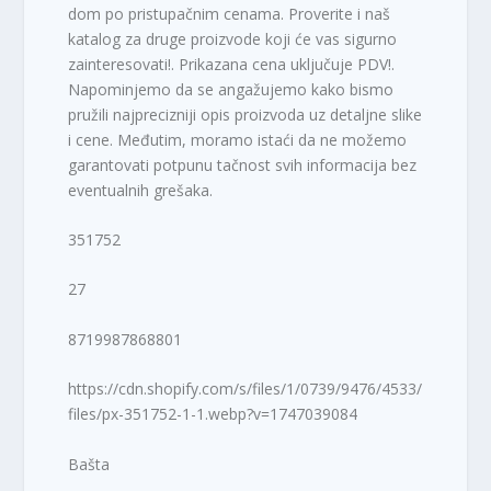
dom po pristupačnim cenama. Proverite i naš
katalog za druge proizvode koji će vas sigurno
zainteresovati!. Prikazana cena uključuje PDV!.
Napominjemo da se angažujemo kako bismo
pružili najprecizniji opis proizvoda uz detaljne slike
i cene. Međutim, moramo istaći da ne možemo
garantovati potpunu tačnost svih informacija bez
eventualnih grešaka.
351752
27
8719987868801
https://cdn.shopify.com/s/files/1/0739/9476/4533/
files/px-351752-1-1.webp?v=1747039084
Bašta