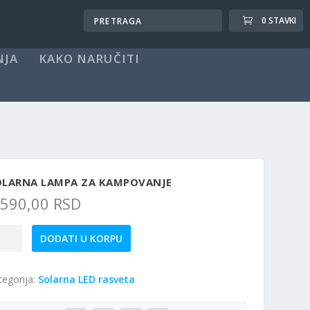
0 STAVKI
NJA
KAKO NARUČITI
OLARNA LAMPA ZA KAMPOVANJE
.590,00
RSD
larna
DODATI U KORPU
mpa
tegorija:
Solarna LED rasveta
mpovanje
ičina