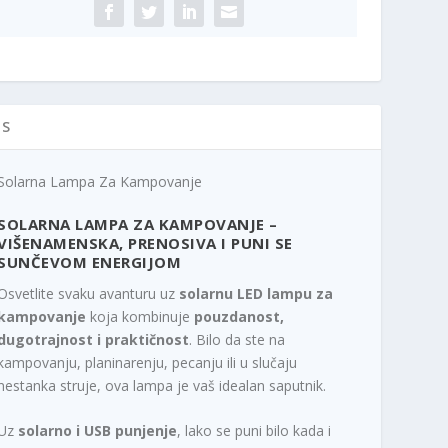
IS
Solarna Lampa Za Kampovanje
SOLARNA LAMPA ZA KAMPOVANJE –
VIŠENAMENSKA, PRENOSIVA I PUNI SE
SUNČEVOM ENERGIJOM
Osvetlite svaku avanturu uz
solarnu LED lampu za
kampovanje
koja kombinuje
pouzdanost,
dugotrajnost i praktičnost
. Bilo da ste na
kampovanju, planinarenju, pecanju ili u slučaju
nestanka struje, ova lampa je vaš idealan saputnik.
Uz
solarno i USB punjenje
, lako se puni bilo kada i