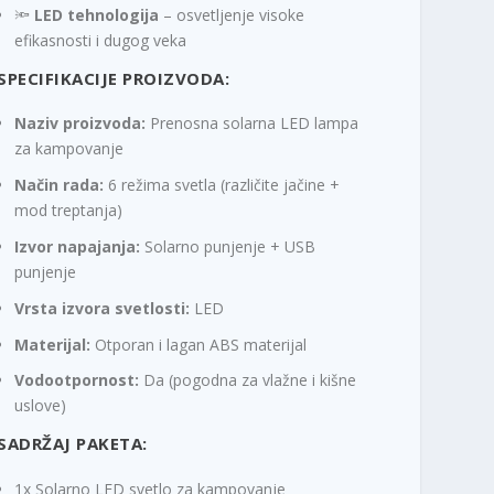
🔦
LED tehnologija
– osvetljenje visoke
efikasnosti i dugog veka
SPECIFIKACIJE PROIZVODA:
Naziv proizvoda:
Prenosna solarna LED lampa
za kampovanje
Način rada:
6 režima svetla (različite jačine +
mod treptanja)
Izvor napajanja:
Solarno punjenje + USB
punjenje
Vrsta izvora svetlosti:
LED
Materijal:
Otporan i lagan ABS materijal
Vodootpornost:
Da (pogodna za vlažne i kišne
uslove)
SADRŽAJ PAKETA:
1x Solarno LED svetlo za kampovanje