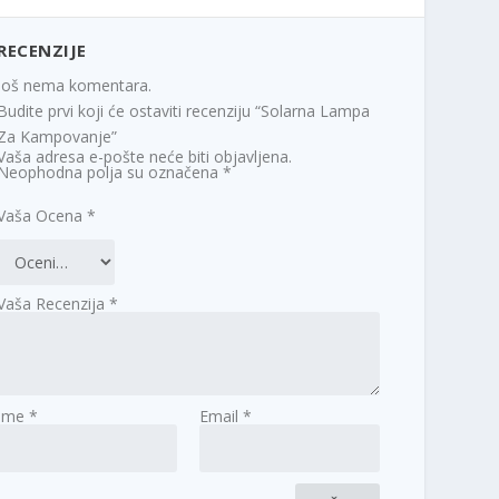
RECENZIJE
Još nema komentara.
Budite prvi koji će ostaviti recenziju “Solarna Lampa
Za Kampovanje”
Vaša adresa e-pošte neće biti objavljena.
Neophodna polja su označena
*
Vaša Ocena
*
Vaša Recenzija
*
Ime
*
Email
*