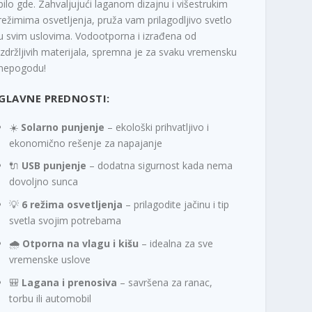
bilo gde. Zahvaljujući laganom dizajnu i višestrukim
režimima osvetljenja, pruža vam prilagodljivo svetlo
u svim uslovima. Vodootporna i izrađena od
izdržljivih materijala, spremna je za svaku vremensku
nepogodu!
GLAVNE PREDNOSTI:
☀️
Solarno punjenje
– ekološki prihvatljivo i
ekonomično rešenje za napajanje
🔌
USB punjenje
– dodatna sigurnost kada nema
dovoljno sunca
💡
6 režima osvetljenja
– prilagodite jačinu i tip
svetla svojim potrebama
🌧️
Otporna na vlagu i kišu
– idealna za sve
vremenske uslove
🎒
Lagana i prenosiva
– savršena za ranac,
torbu ili automobil