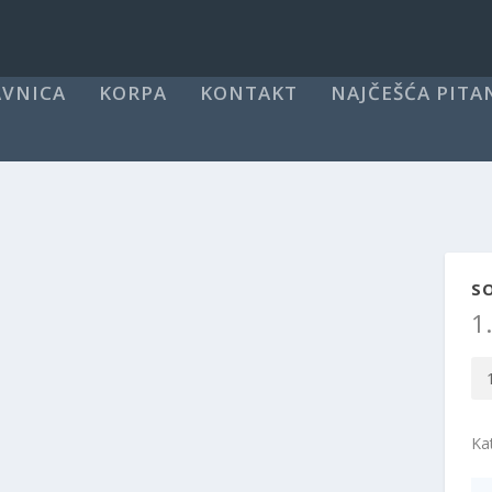
VNICA
KORPA
KONTAKT
NAJČEŠĆA PITA
S
1
So
La
Za
Ka
Ka
kol