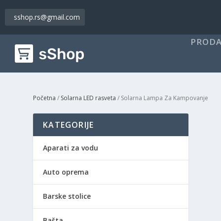
sshop.rs@gmail.com
PRODA
Početna
/
Solarna LED rasveta
/ Solarna Lampa Za Kampovanje
KATEGORIJE
Aparati za vodu
Auto oprema
Barske stolice
Bašta