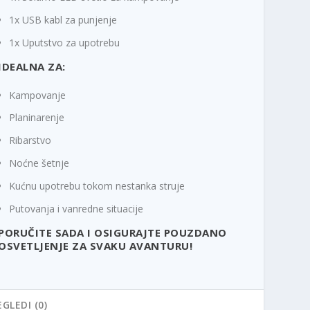
1x USB kabl za punjenje
1x Uputstvo za upotrebu
IDEALNA ZA:
Kampovanje
Planinarenje
Ribarstvo
Noćne šetnje
Kućnu upotrebu tokom nestanka struje
Putovanja i vanredne situacije
PORUČITE SADA I OSIGURAJTE POUZDANO
OSVETLJENJE ZA SVAKU AVANTURU!
EGLEDI (0)