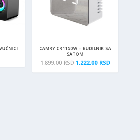
VUČNICI
CAMRY CR1150W – BUDILNIK SA
SATOM
O
T
1.899,00
RSD
1.222,00
RSD
r
r
i
e
g
n
i
u
n
t
a
n
l
a
n
c
a
e
c
n