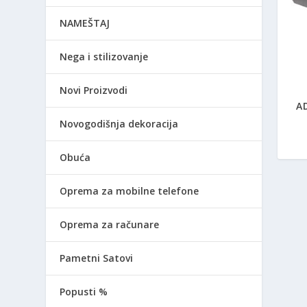
NAMEŠTAJ
Nega i stilizovanje
Novi Proizvodi
A
Novogodišnja dekoracija
Obuća
Oprema za mobilne telefone
Oprema za računare
Pametni Satovi
Popusti %