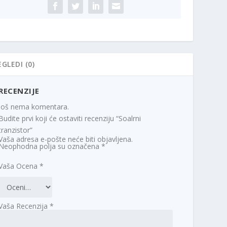
EGLEDI (0)
RECENZIJE
Još nema komentara.
Budite prvi koji će ostaviti recenziju “Soalrni
tranzistor”
Vaša adresa e-pošte neće biti objavljena.
Neophodna polja su označena
*
Vaša Ocena
*
Vaša Recenzija
*