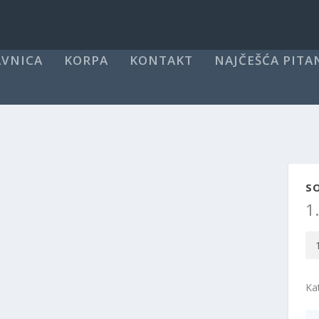
VNICA
KORPA
KONTAKT
NAJČEŠĆA PITA
S
1
Soa
tra
kol
Ka