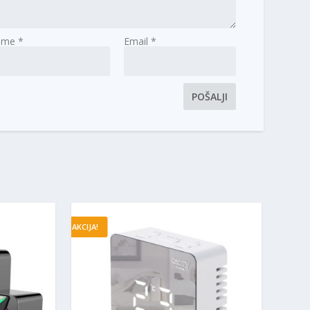
Ime
*
Email
*
AKCIJA!