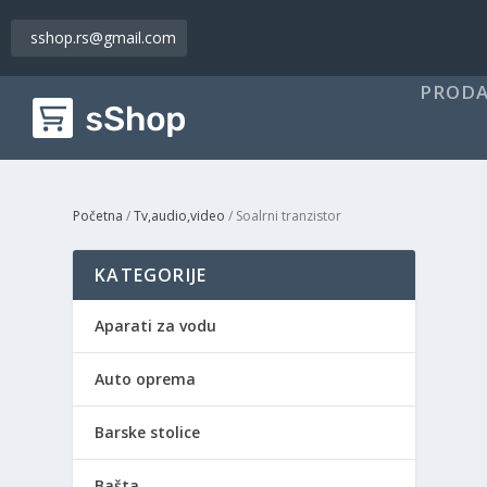
sshop.rs@gmail.com
PRODA
Početna
/
Tv,audio,video
/ Soalrni tranzistor
KATEGORIJE
Aparati za vodu
Auto oprema
Barske stolice
Bašta