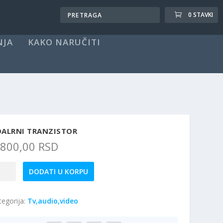
0 STAVKI
NJA
KAKO NARUČITI
OALRNI TRANZISTOR
.800,00
RSD
lrni
DODATI U KORPU
nzistor
ičina
tegorija:
Tv,audio,video