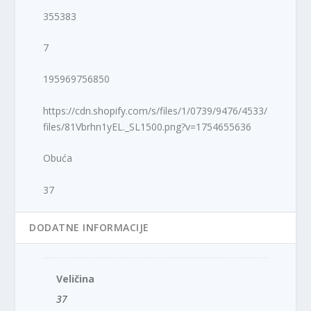
355383
7
195969756850
https://cdn.shopify.com/s/files/1/0739/9476/4533/
files/81Vbrhn1yEL._SL1500.png?v=1754655636
Obuća
37
DODATNE INFORMACIJE
Veličina
37