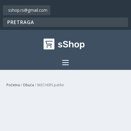
sshop.rs@gmail.com
Početna
/
Obuća
/ SKECHERS patike