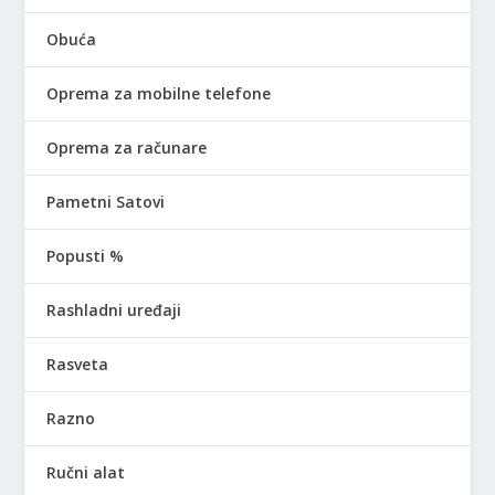
Obuća
Oprema za mobilne telefone
Oprema za računare
Pametni Satovi
Popusti %
Rashladni uređaji
Rasveta
Razno
Ručni alat