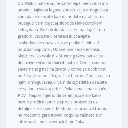
Go Walk 6 patike su ne samo lepe, već i izuzetno
udobne. Njihova lagana konstrukcija omogućava
vam da se osećate kao da hodate na oblacima,
pružajući vam osjećaj slobode i lakoće tokom
celog dana. Bez obzira da li idete na dug šetnju
gradom, vežbate u teretani ili obavljate
svakodnevne obaveze, ove patike će biti vaš
pouzdan saputnik.. Uz sve ove karakteristike,
Skechers Go Walk 6 – Stunning Glow patike su
definitivno više od običnih patika. One su simbol
savremenog načina života u kome se udobnost
ne žrtvuje zarad stila, već se harmonično spaja sa
njim, omogućavajući vam da izgledate i osećate
se sjajno u svakoj prilici.. Prikazana cena uključuje
PDV!. Napominjemo da se angažujemo kako
bismo pružili najprecizniji opis proizvoda uz
detaljne slike i cene. Međutim, moramo istaći da
ne možemo garantovati potpunu tačnost svih
informacija bez eventualnih grešaka.