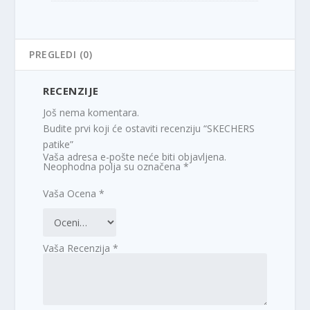
PREGLEDI (0)
RECENZIJE
Još nema komentara.
Budite prvi koji će ostaviti recenziju “SKECHERS
patike”
Vaša adresa e-pošte neće biti objavljena.
Neophodna polja su označena
*
Vaša Ocena
*
Vaša Recenzija
*