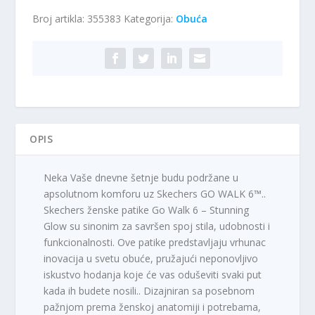
količina
Broj artikla:
355383
Kategorija:
Obuća
OPIS
Neka Vaše dnevne šetnje budu podržane u
apsolutnom komforu uz Skechers GO WALK 6™..
Skechers ženske patike Go Walk 6 – Stunning
Glow su sinonim za savršen spoj stila, udobnosti i
funkcionalnosti. Ove patike predstavljaju vrhunac
inovacija u svetu obuće, pružajući neponovljivo
iskustvo hodanja koje će vas oduševiti svaki put
kada ih budete nosili.. Dizajniran sa posebnom
pažnjom prema ženskoj anatomiji i potrebama,