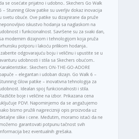
da se osećate prijatno i udobno.. Skechers Go Walk
6 – Stunning Glow patike su uverljiv dokaz inovacija
u svetu obuće. Ove patike su dizajnirane da pruže
neponovljivo iskustvo hodanja sa naglaskom na
udobnost i funkcionalnost. Savršene su za svaki dan,
sa modernim dizajnom i tehnologijom koja pruža
vrhunsku potporu i lakoću prilikom hodanja..
Izaberite odgovarajuću boju i veličinu i upustite se u
avanturu udobnosti i stila sa Skechers obućom..
Karakteristike:. Skechers ON-THE-GO-ADORE
papuče – elegantan i udoban dizajn. Go Walk 6 –
Stunning Glow patike – inovativna tehnologija za
udobnost. Idealan spoj funkcionalnosti i stila.
Različite boje i veličine na izbor. Prikazana cena
uključuje PDV!. Napominjemo da se angažujemo
kako bismo pružili najprecizniji opis proizvoda uz
detaljne slike i cene. Međutim, moramo istaći da ne
možemo garantovati potpunu tačnost svih
informacija bez eventualnih grešaka.