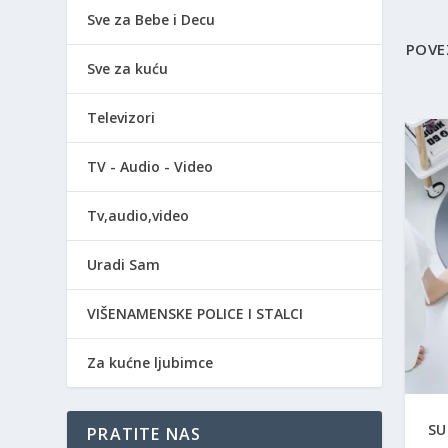
Sve za Bebe i Decu
POVE
Sve za kuću
Televizori
TV - Audio - Video
Tv,audio,video
Uradi Sam
VIŠENAMENSKE POLICE I STALCI
Za kućne ljubimce
SU
PRATITE NAS