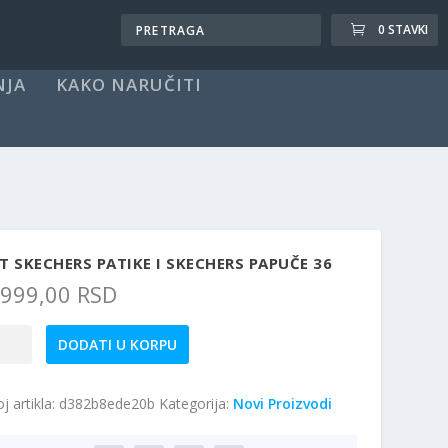
0 STAVKI
NJA
KAKO NARUČITI
T SKECHERS PATIKE I SKECHERS PAPUČE 36
.999,00
RSD
t
DODATI U KORPU
echers
ike
j artikla:
d382b8ede20b
Kategorija:
Novi Proizvodi
echers