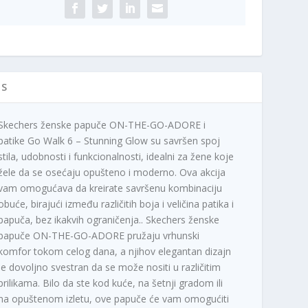
puče
ičina
IS
Skechers ženske papuče ON-THE-GO-ADORE i
patike Go Walk 6 – Stunning Glow su savršen spoj
stila, udobnosti i funkcionalnosti, idealni za žene koje
žele da se osećaju opušteno i moderno. Ova akcija
vam omogućava da kreirate savršenu kombinaciju
obuće, birajući između različitih boja i veličina patika i
papuča, bez ikakvih ograničenja.. Skechers ženske
papuče ON-THE-GO-ADORE pružaju vrhunski
komfor tokom celog dana, a njihov elegantan dizajn
je dovoljno svestran da se može nositi u različitim
prilikama. Bilo da ste kod kuće, na šetnji gradom ili
na opuštenom izletu, ove papuče će vam omogućiti