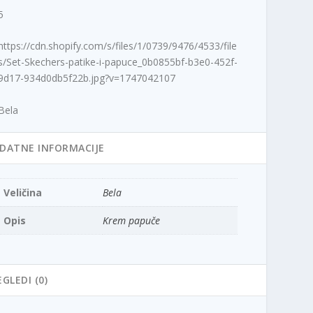
5
https://cdn.shopify.com/s/files/1/0739/9476/4533/file
s/Set-Skechers-patike-i-papuce_0b0855bf-b3e0-452f-
9d17-934d0db5f22b.jpg?v=1747042107
Bela
DATNE INFORMACIJE
Veličina
Bela
Opis
Krem papuče
EGLEDI (0)