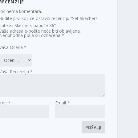
RECENZIJE
Još nema komentara.
Budite prvi koji će ostaviti recenziju “Set Skechers
patike i Skechers papuče 36”
Vaša adresa e-pošte neće biti objavljena.
Neophodna polja su označena
*
Vaša Ocena
*
Vaša Recenzija
*
Ime
*
Email
*