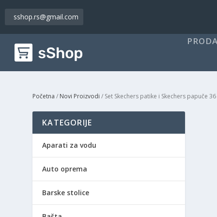
sshop.rs@gmail.com
PRODA
Početna
/
Novi Proizvodi
/ Set Skechers patike i Skechers papuče 36
KATEGORIJE
Aparati za vodu
Auto oprema
Barske stolice
Bašta