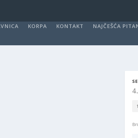
VNICA
KORPA
KONTAKT
NAJČEŠĆA PITA
SE
4
Se
Sk
pat
Bro
i
Sk