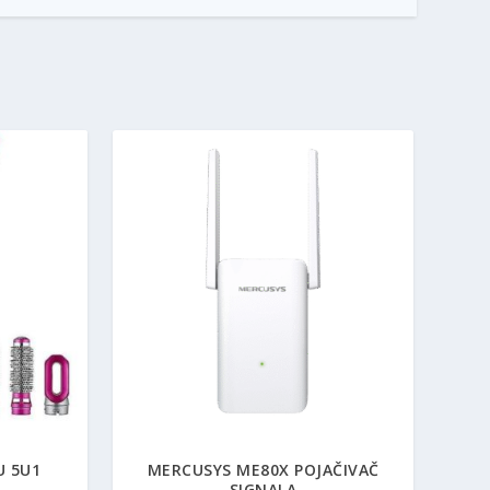
U 5U1
MERCUSYS ME80X POJAČIVAČ
SIGNALA