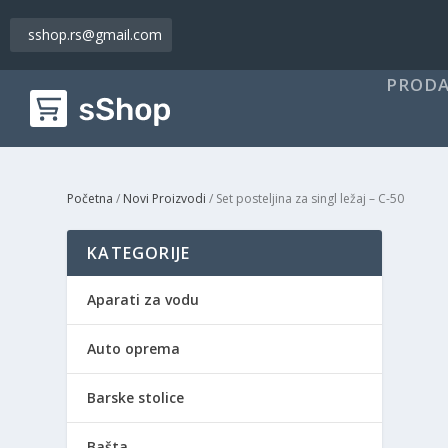
sshop.rs@gmail.com
PRODA
Početna
/
Novi Proizvodi
/ Set posteljina za singl ležaj – C-50
KATEGORIJE
Aparati za vodu
Auto oprema
Barske stolice
Bašta