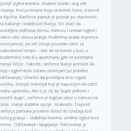
“puniji” izgled kreveta.. Kvalitet izrade i dug vek
trajanja. Kod posteljine koja se koristi često, trajnost
je ključna. Ranforce pamuk je poznat po otpornosti
na habanje i stabilnosti tkanja, što znači da
posteljina zadržava formu, mekoću i uredan izgled i
nakon više ciklusa pranja. Kvalitetna izrada doprinosi
postojanosti, pa set ostaje pouzdan izbor za
svakodnevni tempo – bilo da se koristi u kući, u
studentskoj sobi ili u apartmanu gde se posteljina
menja češće.. Takođe, ranforce tkanje pomaže da
boje i izgled duže ostanu postojani (uz pravilno
održavanje). Umesto da posteljina brzo izgubi
svežinu, dobijaš materijal koji je napravljen da izdrži
realnu upotrebu. Ako ti je cilj da “kupiš jednom i
koristiš dugo”, ranforce je logičan izbor u odnosu na
tanje, manje stabilne opcije.. Istaknuto: Trajnost
ranforce pamuka posebno dolazi do izražaja kod
čestog pranja – stabilnija tkanina, uredniji izgled kroz
vreme.. Održavanje i skupljanje. Održavanje je