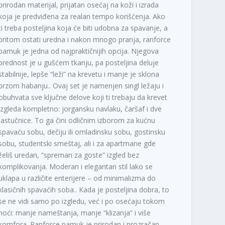
prirodan materijal, prijatan osećaj na koži i izrada
koja je predviđena za realan tempo korišćenja. Ako
ti treba posteljina koja će biti udobna za spavanje, a
pritom ostati uredna i nakon mnogo pranja, ranforce
pamuk je jedna od najpraktičnijih opcija. Njegova
prednost je u gušćem tkanju, pa posteljina deluje
stabilnije, lepše “leži” na krevetu i manje je sklona
brzom habanju.. Ovaj set je namenjen singl ležaju i
obuhvata sve ključne delove koji ti trebaju da krevet
izgleda kompletno: jorgansku navlaku, čaršaf i dve
jastučnice. To ga čini odličnim izborom za kućnu
spavaću sobu, dečiju ili omladinsku sobu, gostinsku
sobu, studentski smeštaj, ali i za apartmane gde
želiš uredan, “spreman za goste” izgled bez
komplikovanja. Moderan i elegantan stil lako se
uklapa u različite enterijere – od minimalizma do
klasičnih spavaćih soba.. Kada je posteljina dobra, to
se ne vidi samo po izgledu, već i po osećaju tokom
noći: manje nameštanja, manje “klizanja” i više
komfora. Ranforce pamuk je prirodan i prozračan,