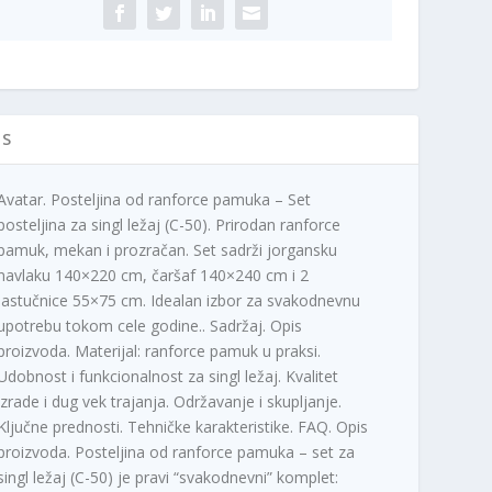
ičina
IS
Avatar. Posteljina od ranforce pamuka – Set
posteljina za singl ležaj (C-50). Prirodan ranforce
pamuk, mekan i prozračan. Set sadrži jorgansku
navlaku 140×220 cm, čaršaf 140×240 cm i 2
jastučnice 55×75 cm. Idealan izbor za svakodnevnu
upotrebu tokom cele godine.. Sadržaj. Opis
proizvoda. Materijal: ranforce pamuk u praksi.
Udobnost i funkcionalnost za singl ležaj. Kvalitet
izrade i dug vek trajanja. Održavanje i skupljanje.
Ključne prednosti. Tehničke karakteristike. FAQ. Opis
proizvoda. Posteljina od ranforce pamuka – set za
singl ležaj (C-50) je pravi “svakodnevni” komplet: