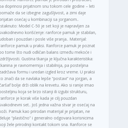
pa doprinosi prijatnom snu tokom cele godine – leti
pomaže da se izbegne zagušljivost, a zimi daje
prijatan osećaj u kombinaciji sa jorganom..
Istaknuto: Model C-50 je set koji je napravljen za
svakodnevno korišćenje: ranforce pamuk je stabilan,
udoban i pouzdan i posle više pranja.. Materijal:
ranforce pamuk u praksi. Ranforce pamuk je poznat
po tome što nudi odličan balans između mekoće i
izdržljivosti. Gustina tkanja je ključna karakteristika:
tkanina je ravnomernija i stabilnija, pa posteljina
zadržava formu i uredan izgled kroz vreme. U praksi
to znači da se navlaka lepše “postavi” na jorgan, a
čaršaf bolje drži oblik na krevetu. Ako si ranije imao
posteljinu koja se brzo istanji ili izgubi strukturu,
ranforce je korak više kada je cilj pouzdan
svakodnevni set.. Još jedna važna stvar je osećaj na
koži. Pamuk kao prirodan materijal je prijatan, ne
deluje “plastično” i generalno odgovara korisnicima
koji žele prirodniji kontakt tokom sna. Ranforce se