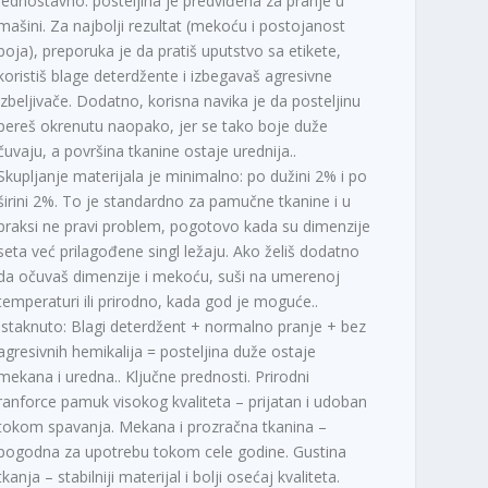
jednostavno: posteljina je predviđena za pranje u
mašini. Za najbolji rezultat (mekoću i postojanost
boja), preporuka je da pratiš uputstvo sa etikete,
koristiš blage deterdžente i izbegavaš agresivne
izbeljivače. Dodatno, korisna navika je da posteljinu
pereš okrenutu naopako, jer se tako boje duže
čuvaju, a površina tkanine ostaje urednija..
Skupljanje materijala je minimalno: po dužini 2% i po
širini 2%. To je standardno za pamučne tkanine i u
praksi ne pravi problem, pogotovo kada su dimenzije
seta već prilagođene singl ležaju. Ako želiš dodatno
da očuvaš dimenzije i mekoću, suši na umerenoj
temperaturi ili prirodno, kada god je moguće..
Istaknuto: Blagi deterdžent + normalno pranje + bez
agresivnih hemikalija = posteljina duže ostaje
mekana i uredna.. Ključne prednosti. Prirodni
ranforce pamuk visokog kvaliteta – prijatan i udoban
tokom spavanja. Mekana i prozračna tkanina –
pogodna za upotrebu tokom cele godine. Gustina
tkanja – stabilniji materijal i bolji osećaj kvaliteta.