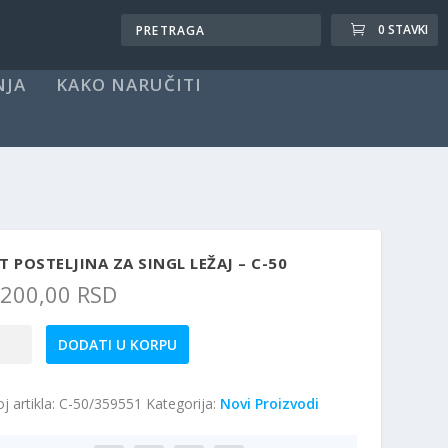
0 STAVKI
NJA
KAKO NARUČITI
T POSTELJINA ZA SINGL LEŽAJ – C-50
.200,00
RSD
t
DODATI U KORPU
teljina
j artikla:
C-50/359551
Kategorija:
Novi Proizvodi
gl
aj