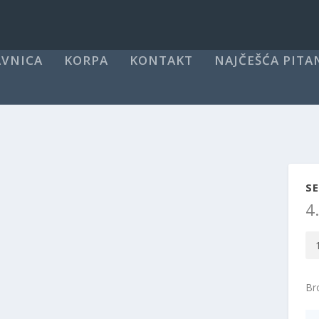
VNICA
KORPA
KONTAKT
NAJČEŠĆA PITA
SE
4
Se
pos
za
Bro
sin
lež