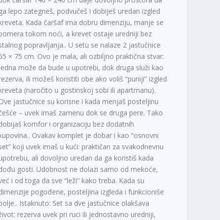
ga lepo zategneš, podvučeš i dobiješ uredan izgled
kreveta. Kada čaršaf ima dobru dimenziju, manje se
pomera tokom noći, a krevet ostaje uredniji bez
stalnog popravljanja.. U setu se nalaze 2 jastučnice
55 × 75 cm. Ovo je mala, ali ozbiljno praktična stvar:
jedna može da bude u upotrebi, dok druga služi kao
rezerva, ili možeš koristiti obe ako voliš “puniji” izgled
kreveta (naročito u gostinskoj sobi ili apartmanu).
Dve jastučnice su korisne i kada menjaš posteljinu
češće – uvek imaš zamenu dok se druga pere. Tako
dobijaš komfor i organizaciju bez dodatnih
kupovina.. Ovakav komplet je dobar i kao “osnovni
set” koji uvek imaš u kući: praktičan za svakodnevnu
upotrebu, ali dovoljno uredan da ga koristiš kada
dođu gosti. Udobnost ne dolazi samo od mekoće,
već i od toga da sve “leži” kako treba. Kada su
dimenzije pogođene, posteljina izgleda i funkcioniše
bolje.. Istaknuto: Set sa dve jastučnice olakšava
život: rezerva uvek pri ruci ili jednostavno uredniji,