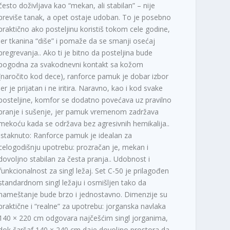
često doživljava kao “mekan, ali stabilan” – nije
previše tanak, a opet ostaje udoban. To je posebno
praktično ako posteljinu koristiš tokom cele godine,
jer tkanina “diše” i pomaže da se smanji osećaj
pregrevanja.. Ako ti je bitno da posteljina bude
pogodna za svakodnevni kontakt sa kožom
(naročito kod dece), ranforce pamuk je dobar izbor
jer je prijatan i ne iritira. Naravno, kao i kod svake
posteljine, komfor se dodatno povećava uz pravilno
pranje i sušenje, jer pamuk vremenom zadržava
mekoću kada se održava bez agresivnih hemikalija..
Istaknuto: Ranforce pamuk je idealan za
celogodišnju upotrebu: prozračan je, mekan i
dovoljno stabilan za česta pranja.. Udobnost i
funkcionalnost za singl ležaj. Set C-50 je prilagođen
standardnom singl ležaju i osmišljen tako da
nameštanje bude brzo i jednostavno. Dimenzije su
praktične i “realne” za upotrebu: jorganska navlaka
140 × 220 cm odgovara najčešćim singl jorganima,
dok čaršaf 140 × 240 cm daje dovoljno prostora da