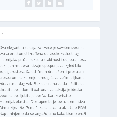
IS
Ova elegantna saksija za cveće je savršen izbor za
svaku prostoriju! Izrađena od visokokvalitetnog
materijala, pruža izuzetnu stabilnost i dugotrajnost,
dok njen moderan dizajn upotpunjava izgled bilo
kojeg prostora. Sa odličnom drenažom i prostranim
prostorom za korenje, omogućava vašim biljkama
zdrav rast i dug vek. Bez obzira na to da li želite da
ukrasite svoj dom ili balkon, ova saksija je idealan
izbor za sve ljubitelje cveća.. Karakteristike:.
Materijal: plastika. Dostupne boje: bela, krem i siva.
Dimenzije: 19x17cm. Prikazana cena uključuje PDV!.
Napominjemo da se angažujemo kako bismo pružili