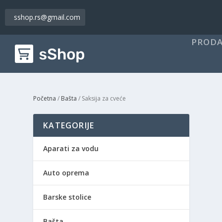
sshop.rs@gmail.com
PRODA
Početna
/
Bašta
/ Saksija za cveće
KATEGORIJE
Aparati za vodu
Auto oprema
Barske stolice
Bašta