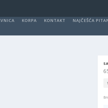
VNICA
KORPA
KONTAKT
NAJČEŠĆA PITA
SA
6
Sak
za
cv
Bro
kol