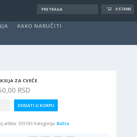
0 STAVKI
NJA
KAKO NARUČITI
KSIJA ZA CVEĆE
50,00
RSD
sija
DODATI U KORPU
eće
j artikla:
359183
Kategorija:
Bašta
ičina