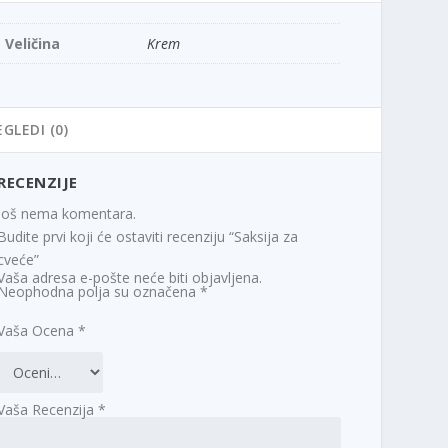
Veličina
Krem
EGLEDI (0)
RECENZIJE
Još nema komentara.
Budite prvi koji će ostaviti recenziju “Saksija za
cveće”
Vaša adresa e-pošte neće biti objavljena.
Neophodna polja su označena
*
Vaša Ocena
*
Vaša Recenzija
*