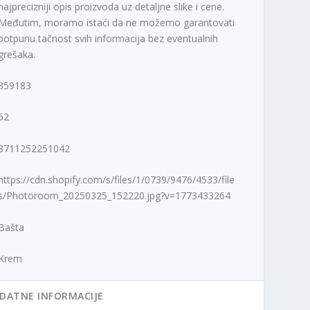
najprecizniji opis proizvoda uz detaljne slike i cene.
Međutim, moramo istaći da ne možemo garantovati
potpunu tačnost svih informacija bez eventualnih
grešaka.
359183
62
8711252251042
https://cdn.shopify.com/s/files/1/0739/9476/4533/file
s/Photoroom_20250325_152220.jpg?v=1773433264
Bašta
Krem
DATNE INFORMACIJE