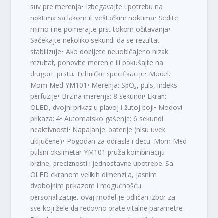
suv pre merenja• Izbegavajte upotrebu na
noktima sa lakom ili veštačkim noktima• Sedite
mirno i ne pomerajte prst tokom očitavanja•
Sačekajte nekoliko sekundi da se rezultat
stabilizuje• Ako dobijete neuobičajeno nizak
rezultat, ponovite merenje ili pokušajte na
drugom prstu. Tehničke specifikacije• Model:
Mom Med YM101• Merenja: SpO₂, puls, indeks
perfuzije• Brzina merenja: 8 sekundi• Ekran:
OLED, dvojni prikaz u plavoj i žutoj boji• Modovi
prikaza: 4• Automatsko gašenje: 6 sekundi
neaktivnosti• Napajanje: baterije (nisu uvek
uključene)• Pogodan za odrasle i decu. Mom Med
pulsni oksimetar YM101 pruža kombinaciju
brzine, preciznosti i jednostavne upotrebe. Sa
OLED ekranom velikih dimenzija, jasnim
dvobojnim prikazom i mogućnošću
personalizacije, ovaj model je odličan izbor za
sve koji žele da redovno prate vitalne parametre.