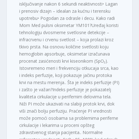
isključivanje nakon 6 sekundi neaktivnosti• Lagan
i prenosiv dizajn – idealan za kućnu i terensku
upotrebu• Pogodan za odrasle i decu. Kako radi
Mom Med pulsni oksimetar YM101?Uređaj koristi
tehnologiju dvosmerne svetlosne detekcije –
infracrvenu i crvenu svetlost – koja prolazi kroz
tkivo prsta. Na osnovu količine svetlosti koju
hemoglobin apsorbuje, oksimetar izračunava
procenat zasićenosti krvi kiseonikom (SpO₂).
Istovremeno meri i frekvenciju otkucaja srca, kao
i indeks perfuzije, koji pokazuje jačinu protoka
krvi na mestu merenja.. Šta je indeks perfuzije (PI)
i zašto je važan?Indeks perfuzije je pokazatelj
kvaliteta cirkulacije u perifernim delovima tela.
Niži PI može ukazivati na slabiji protok krvi, dok
viši znači bolju perfuziju. Praćenje PI vrednosti
može pomoći osobama sa problemima periferne
cirkulacije i lekarima u proceni opšteg
zdravstvenog stanja pacijenta.. Normalne