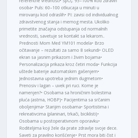
referentne vrednosti• SpO₂: 95–100% kod zdravih
osoba• Puls: 60–100 otkucaja u minuti u
mirovanju kod odraslih• PI: zavisi od individualnog
zdravstvenog stanja i mernog mesta. Ukoliko
primetite značajna odstupanja od normalnih
vrednosti, savetuje se kontakt sa lekarom..
Prednosti Mom Med YM101 modela• Brzo
očitavanje – rezultati za samo 8 sekundi• OLED
ekran sa jasnim prikazom i živim bojama•
Personalizacija prikaza kroz četiri moda• Funkcija
uštede baterije automatskim gašenjem•
Jednostavna upotreba jednim dugmetom•
Prenosiv i lagan – uvek pri ruci. Kome je
namenjen?• Osobama sa hroničnim bolestima
pluća (astma, HOBP)• Pacijentima sa srčanim
oboljenjima• Starijim osobama• Sportistima i
rekreativcima (planinari, trkači, biciklisti)•
Osobama u postoperativnom oporavku•
Roditeljima koji žele da prate zdravlje svoje dece.
Saveti za pravilno korišćenje• Prst mora biti čist i