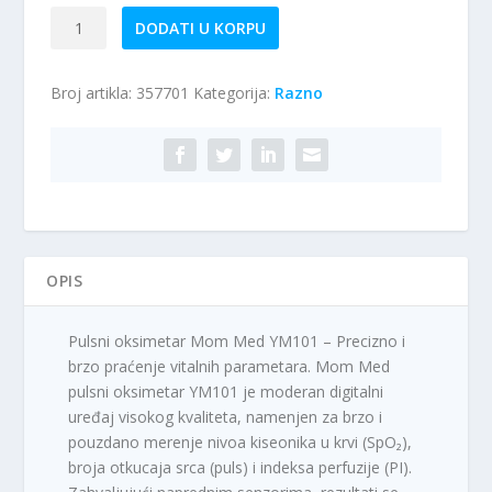
Pulsni
DODATI U KORPU
oksimetar
Mom
Broj artikla:
357701
Kategorija:
Razno
Med
YM101
količina
OPIS
Pulsni oksimetar Mom Med YM101 – Precizno i
brzo praćenje vitalnih parametara. Mom Med
pulsni oksimetar YM101 je moderan digitalni
uređaj visokog kvaliteta, namenjen za brzo i
pouzdano merenje nivoa kiseonika u krvi (SpO₂),
broja otkucaja srca (puls) i indeksa perfuzije (PI).