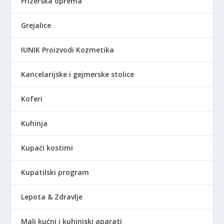
Frizerska oprema
Grejalice
IUNIK Proizvodi Kozmetika
Kancelarijske i gejmerske stolice
Koferi
Kuhinja
Kupaći kostimi
Kupatilski program
Lepota & Zdravlje
Mali kućni i kuhinjski aparati