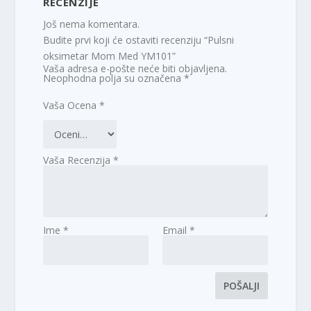
RECENZIJE
Još nema komentara.
Budite prvi koji će ostaviti recenziju “Pulsni
oksimetar Mom Med YM101”
Vaša adresa e-pošte neće biti objavljena.
Neophodna polja su označena
*
Vaša Ocena
*
Vaša Recenzija
*
Ime
*
Email
*