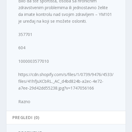
Bilo da ste sportista, osoba sa hroničnim
zdravstvenim problemima ili jednostavno želite
da imate kontrolu nad svojim zdravljem – YM101
je uređaj na koji se možete osloniti.
357701
604
1000003577010
https://cdn.shopify.com/s/files/1/0739/9476/4533/
files/41hfJuXCbRL._AC_d4bd824b-a2ec-4e72-
a7ee-29d42dd55238.jpg?v=1747056166
Razno
PREGLEDI (0)