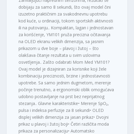
Zahvaljujući naprednim senzorima, rezultati se
dobijaju za samo 8 sekundi, što ovaj model čini
izuzetno praktičnim za svakodnevnu upotrebu
kod kuće, u ordinaciji, tokom sportskih aktivnosti
ili na putovanju.. Kompaktan, lagan i jednostavan
za korišćenje, YM101 pruža precizna očitavanja
na OLED ekranu velikih dimenzija, sa jasnim
prikazom u dve boje – plavoj i žutoj – što
olakšava čitanje rezultata u svim uslovima
osvetljenja.. Zašto odabrati Mom Med YM101?
Ovaj model je dizajniran za korisnike koji žele
kombinaciju preciznosti, brzine i jednostavnosti
upotrebe. Sa samo jednim dugmetom, merenje
počinje trenutno, a ergonomski oblik omogućava
udobno postavljanje na prst bez neprijatnog
stezanja.. Glavne karakteristike• Merenje SpO₂,
pulsa i indeksa perfuzije za 8 sekundi• OLED
displej velikih dimenzija za jasan prikaz• Dvojni
prikaz u plavoj i žutoj boji• Četiri različita moda
prikaza za personalizaciju• Automatsko