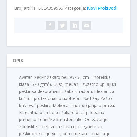
beli
Broj artikla:
BELA359555
Kategorija:
Novi Proizvodi
95x50cm,
570g/m2
količina
OPIS
Avatar. Peškir žakard beli 95×50 cm – hotelska
klasa (570 g/m²). Gust, mekan i izuzetno upijajući
peškir sa dekorativnim žakard radom. Idealan za
kućnu i profesionalnu upotrebu.. Sadržaj. Zašto
baš ovaj peškir?. Mekoća i moć upijanja u praksi.
Elegantna bela boja i žakard detalji. Idealna
primena. Tehničke karakteristike. Održavanje.
Zamislite da izlazite iz tuša i posegnete za
peškirom koji je gust, pun i mekan – onaj koji