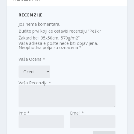
RECENZIJE
Još nema komentara.
Budite prvi koji će ostaviti recenziju “Peškir
Žakard beli 95x50cm, 570g/m2”
Vaša adresa e-pošte neće biti objavljena.
Neophodna polja su označena
*
Vaša Ocena
*
Vaša Recenzija
*
Ime
*
Email
*