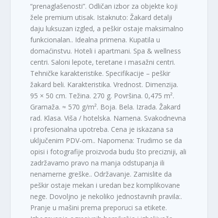
“prenaglašenosti”. Odličan izbor za objekte koji
žele premium utisak. Istaknuto: Žakard detalji
daju luksuzan izgled, a peškir ostaje maksimalno
funkcionalan.. Idealna primena. Kupatila u
domaćinstvu. Hoteli i apartmani. Spa & wellness
centri. Saloni lepote, teretane i masažni centri.
Tehničke karakteristike. Specifikacije – peškir
žakard beli. Karakteristika. Vrednost. Dimenzija.
95 × 50 cm. Težina. 270 g. Površina. 0,475 m².
Gramaža. ≈ 570 g/m². Boja. Bela. Izrada. Žakard
rad. Klasa. Viša / hotelska. Namena. Svakodnevna
i profesionalna upotreba. Cena je iskazana sa
uključenim PDV-om.. Napomena: Trudimo se da
opisi i fotografije proizvoda budu što precizniji, ali
zadržavamo pravo na manja odstupanja ili
nenamerne greške.. Održavanje. Zamislite da
peškir ostaje mekan i uredan bez komplikovane
nege. Dovoljno je nekoliko jednostavnih pravila:.
Pranje u mašini prema preporuci sa etikete.