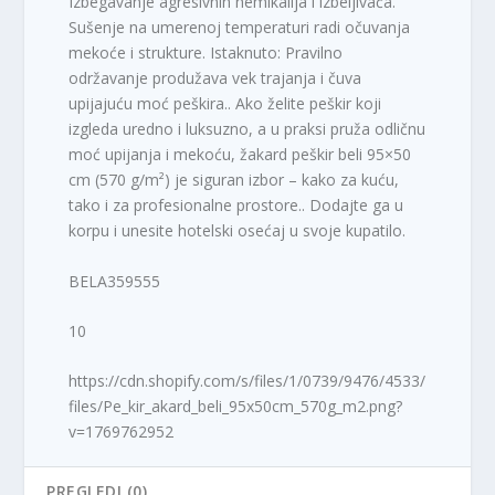
Izbegavanje agresivnih hemikalija i izbeljivača.
Sušenje na umerenoj temperaturi radi očuvanja
mekoće i strukture. Istaknuto: Pravilno
održavanje produžava vek trajanja i čuva
upijajuću moć peškira.. Ako želite peškir koji
izgleda uredno i luksuzno, a u praksi pruža odličnu
moć upijanja i mekoću, žakard peškir beli 95×50
cm (570 g/m²) je siguran izbor – kako za kuću,
tako i za profesionalne prostore.. Dodajte ga u
korpu i unesite hotelski osećaj u svoje kupatilo.
BELA359555
10
https://cdn.shopify.com/s/files/1/0739/9476/4533/
files/Pe_kir_akard_beli_95x50cm_570g_m2.png?
v=1769762952
PREGLEDI (0)