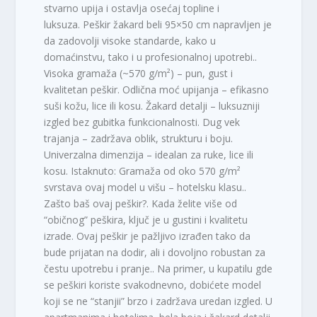
stvarno upija i ostavlja osećaj topline i
luksuza. Peškir žakard beli 95×50 cm napravljen je
da zadovolji visoke standarde, kako u
domaćinstvu, tako i u profesionalnoj upotrebi..
Visoka gramaža (~570 g/m²) – pun, gust i
kvalitetan peškir. Odlična moć upijanja – efikasno
suši kožu, lice ili kosu. Žakard detalji – luksuzniji
izgled bez gubitka funkcionalnosti. Dug vek
trajanja – zadržava oblik, strukturu i boju.
Univerzalna dimenzija – idealan za ruke, lice ili
kosu. Istaknuto: Gramaža od oko 570 g/m²
svrstava ovaj model u višu – hotelsku klasu..
Zašto baš ovaj peškir?. Kada želite više od
“običnog” peškira, ključ je u gustini i kvalitetu
izrade. Ovaj peškir je pažljivo izrađen tako da
bude prijatan na dodir, ali i dovoljno robustan za
čestu upotrebu i pranje.. Na primer, u kupatilu gde
se peškiri koriste svakodnevno, dobićete model
koji se ne “stanjii” brzo i zadržava uredan izgled. U