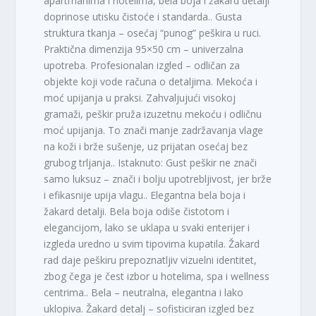
apartmanima i hotelima, bela boja i žakard detalji
doprinose utisku čistoće i standarda.. Gusta
struktura tkanja – osećaj “punog” peškira u ruci.
Praktična dimenzija 95×50 cm – univerzalna
upotreba. Profesionalan izgled – odličan za
objekte koji vode računa o detaljima. Mekoća i
moć upijanja u praksi. Zahvaljujući visokoj
gramaži, peškir pruža izuzetnu mekoću i odličnu
moć upijanja. To znači manje zadržavanja vlage
na koži i brže sušenje, uz prijatan osećaj bez
grubog trljanja.. Istaknuto: Gust peškir ne znači
samo luksuz – znači i bolju upotrebljivost, jer brže
i efikasnije upija vlagu.. Elegantna bela boja i
žakard detalji. Bela boja odiše čistotom i
elegancijom, lako se uklapa u svaki enterijer i
izgleda uredno u svim tipovima kupatila. Žakard
rad daje peškiru prepoznatljiv vizuelni identitet,
zbog čega je čest izbor u hotelima, spa i wellness
centrima.. Bela – neutralna, elegantna i lako
uklopiva. Žakard detalj – sofisticiran izgled bez