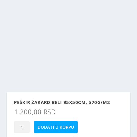
PEŠKIR ŽAKARD BELI 95X50CM, 570G/M2
1.200,00
RSD
Peškir
DODATI U KORPU
Žakard