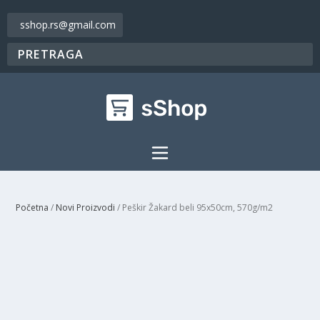
sshop.rs@gmail.com
Početna
/
Novi Proizvodi
/ Peškir Žakard beli 95x50cm, 570g/m2