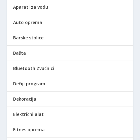
a
t
Aparati za vodu
l
n
n
a
Auto oprema
a
c
c
e
Barske stolice
e
n
n
a
Bašta
a
j
j
e
Bluetooth Zvučnici
e
:
b
2
Dečiji program
i
.
l
0
Dekoracija
a
9
:
0
Električni alat
2
,
.
0
3
0
Fitnes oprema
9