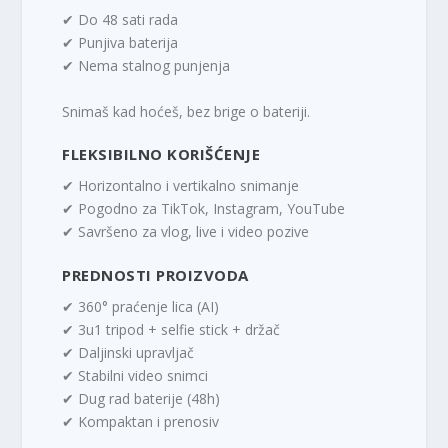
✔ Do 48 sati rada
✔ Punjiva baterija
✔ Nema stalnog punjenja
Snimaš kad hoćeš, bez brige o bateriji.
FLEKSIBILNO KORIŠĆENJE
✔ Horizontalno i vertikalno snimanje
✔ Pogodno za TikTok, Instagram, YouTube
✔ Savršeno za vlog, live i video pozive
PREDNOSTI PROIZVODA
✔ 360° praćenje lica (AI)
✔ 3u1 tripod + selfie stick + držač
✔ Daljinski upravljač
✔ Stabilni video snimci
✔ Dug rad baterije (48h)
✔ Kompaktan i prenosiv