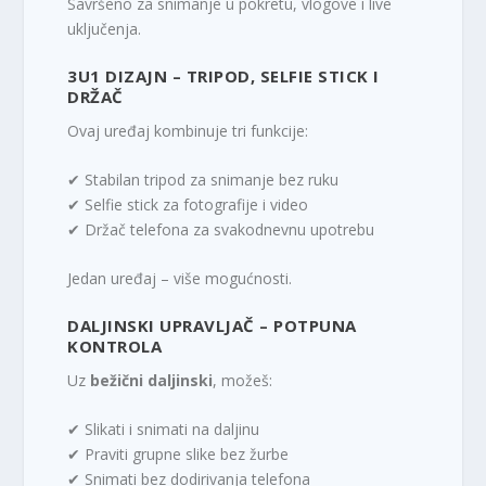
Savršeno za snimanje u pokretu, vlogove i live
uključenja.
3U1 DIZAJN – TRIPOD, SELFIE STICK I
DRŽAČ
Ovaj uređaj kombinuje tri funkcije:
✔ Stabilan tripod za snimanje bez ruku
✔ Selfie stick za fotografije i video
✔ Držač telefona za svakodnevnu upotrebu
Jedan uređaj – više mogućnosti.
DALJINSKI UPRAVLJAČ – POTPUNA
KONTROLA
Uz
bežični daljinski
, možeš:
✔ Slikati i snimati na daljinu
✔ Praviti grupne slike bez žurbe
✔ Snimati bez dodirivanja telefona