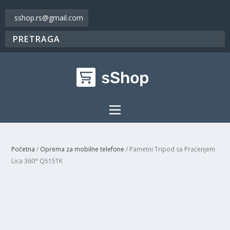
sshop.rs@gmail.com
Početna
/
Oprema za mobilne telefone
/ Pametni Tripod sa Praćenjem
Lica 360° Q515TK