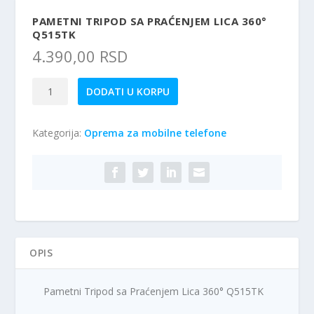
PAMETNI TRIPOD SA PRAĆENJEM LICA 360°
Q515TK
4.390,00
RSD
Pametni
DODATI U KORPU
Tripod
sa
Kategorija:
Oprema za mobilne telefone
Praćenjem
Lica
360°
Q515TK
količina
OPIS
Pametni Tripod sa Praćenjem Lica 360° Q515TK