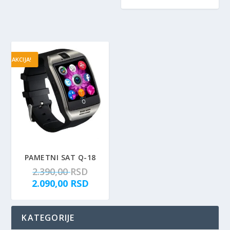
AKCIJA!
PAMETNI SAT Q-18
O
2.390,00
RSD
r
T
2.090,00
RSD
i
r
g
e
KATEGORIJE
i
n
n
u