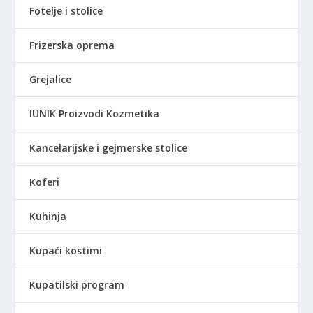
0
R
Fotelje i stolice
,
S
0
D
Frizerska oprema
0
.
Grejalice
R
S
IUNIK Proizvodi Kozmetika
D
.
Kancelarijske i gejmerske stolice
Koferi
Kuhinja
Kupaći kostimi
Kupatilski program