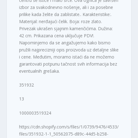
centru se ističe i malo srce. Ova ogrlica je savršen
izbor za svakodnevno nošenje, ali i za posebne
prilike kada želite da zablistate.. Karakteristike:.
Materijal: nerđajući čelik. Boja: roze zlato.
Privezak ukrašen sjajnim kamenčićima. Dužina:
42 cm. Prikazana cena uključuje PDV!.
Napominjemo da se angažujemo kako bismo
pružili najprecizniji opis proizvoda uz detaljne slike
i cene. Međutim, moramo istaći da ne možemo
garantovati potpunu tačnost svih informacija bez
eventualnih grešaka.
351932
13
1000003519324
https://cdn.shopify.com/s/files/1/0739/9476/4533/
files/351932-1-1_50562075-d89c-44d5-b258-