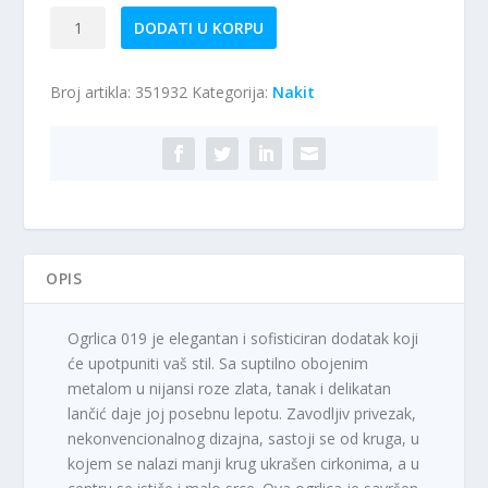
Ogrlica
DODATI U KORPU
019
količina
Broj artikla:
351932
Kategorija:
Nakit
OPIS
Ogrlica 019 je elegantan i sofisticiran dodatak koji
će upotpuniti vaš stil. Sa suptilno obojenim
metalom u nijansi roze zlata, tanak i delikatan
lančić daje joj posebnu lepotu. Zavodljiv privezak,
nekonvencionalnog dizajna, sastoji se od kruga, u
kojem se nalazi manji krug ukrašen cirkonima, a u