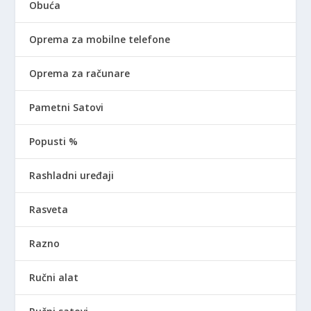
Obuća
Oprema za mobilne telefone
Oprema za računare
Pametni Satovi
Popusti %
Rashladni uređaji
Rasveta
Razno
Ručni alat