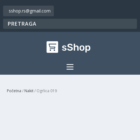
sshop.rs@gmail.com
Početna
/
Nakit
/ Ogrlica 019