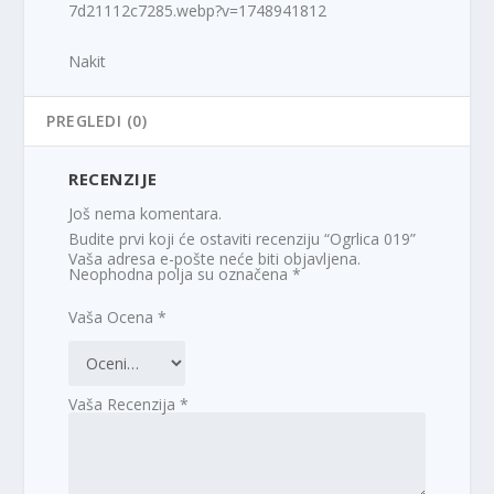
7d21112c7285.webp?v=1748941812
Nakit
PREGLEDI (0)
RECENZIJE
Još nema komentara.
Budite prvi koji će ostaviti recenziju “Ogrlica 019”
Vaša adresa e-pošte neće biti objavljena.
Neophodna polja su označena
*
Vaša Ocena
*
Vaša Recenzija
*