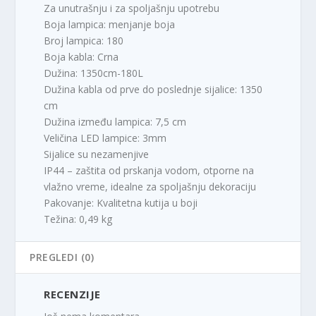
Za unutrašnju i za spoljašnju upotrebu
Boja lampica: menjanje boja
Broj lampica: 180
Boja kabla: Crna
Dužina: 1350cm-180L
Dužina kabla od prve do poslednje sijalice: 1350
cm
Dužina između lampica: 7,5 cm
Veličina LED lampice: 3mm
Sijalice su nezamenjive
IP44 – zaštita od prskanja vodom, otporne na
vlažno vreme, idealne za spoljašnju dekoraciju
Pakovanje: Kvalitetna kutija u boji
Težina: 0,49 kg
PREGLEDI (0)
RECENZIJE