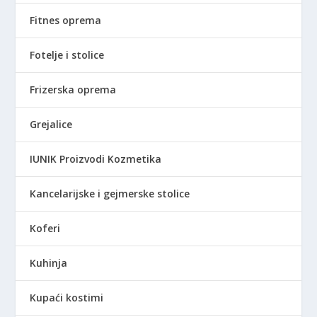
.
0
8
0
Fitnes oprema
9
9
R
Fotelje i stolice
,
S
0
D
Frizerska oprema
0
.
Grejalice
R
S
IUNIK Proizvodi Kozmetika
D
.
Kancelarijske i gejmerske stolice
Koferi
Kuhinja
Kupaći kostimi