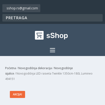
sshop.rs@gmail.com
Početna
/
Novogodišnja dekoracija
/
Novogodišnje
sijalice
/ Novogodišnja LED rasveta Twinkle 1350cm-180L Lumineo
494151
AKCIJA!