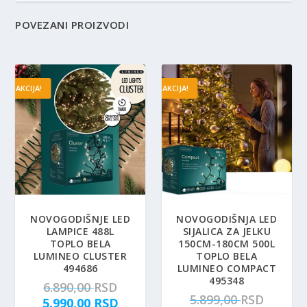
POVEZANI PROIZVODI
AKCIJA!
AKCIJA!
NOVOGODIŠNJE LED
NOVOGODIŠNJA LED
LAMPICE 488L
SIJALICA ZA JELKU
TOPLO BELA
150CM-180CM 500L
LUMINEO CLUSTER
TOPLO BELA
494686
LUMINEO COMPACT
495348
O
6.890,00
RSD
O
5.899,00
RSD
r
T
5.990,00
RSD