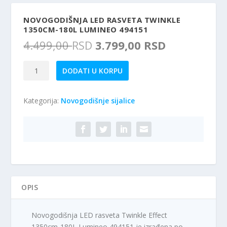
NOVOGODIŠNJA LED RASVETA TWINKLE
1350CM-180L LUMINEO 494151
O
T
4.499,00
RSD
3.799,00
RSD
r
r
i
e
Novogodišnja
DODATI U KORPU
g
n
LED
i
u
rasveta
n
t
Kategorija:
Novogodišnje sijalice
Twinkle
a
n
1350cm-
l
a
180L
n
c
Lumineo
a
e
494151
c
n
količina
e
a
n
j
a
e
OPIS
j
:
e
3
Novogodišnja LED rasveta Twinkle Effect
b
.
1350cm-180L Lumineo 494151 je izrađena po