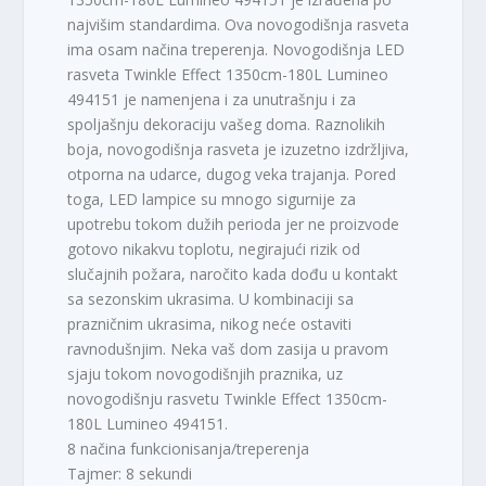
i
7
najvišim standardima. Ova novogodišnja rasveta
l
9
ima osam načina treperenja. Novogodišnja LED
a
9
rasveta Twinkle Effect 1350cm-180L Lumineo
:
,
494151 je namenjena i za unutrašnju i za
4
0
spoljašnju dekoraciju vašeg doma. Raznolikih
.
0
boja, novogodišnja rasveta je izuzetno izdržljiva,
4
otporna na udarce, dugog veka trajanja. Pored
9
R
toga, LED lampice su mnogo sigurnije za
9
S
upotrebu tokom dužih perioda jer ne proizvode
,
D
0
.
gotovo nikakvu toplotu, negirajući rizik od
0
slučajnih požara, naročito kada dođu u kontakt
sa sezonskim ukrasima. U kombinaciji sa
R
prazničnim ukrasima, nikog neće ostaviti
S
ravnodušnjim. Neka vaš dom zasija u pravom
D
sjaju tokom novogodišnjih praznika, uz
.
novogodišnju rasvetu Twinkle Effect 1350cm-
180L Lumineo 494151.
8 načina funkcionisanja/treperenja
Tajmer: 8 sekundi