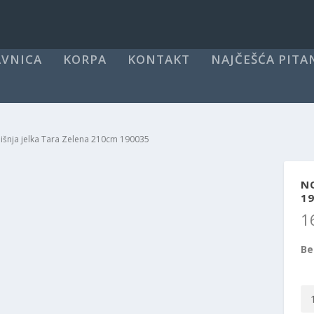
VNICA
KORPA
KONTAKT
NAJČEŠĆA PITA
šnja jelka Tara Zelena 210cm 190035
N
1
1
Be
No
jel