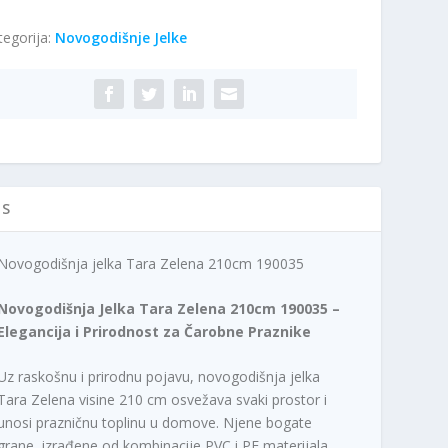
ra
tegorija:
Novogodišnje Jelke
lena
0cm
0035
ičina
IS
Novogodišnja jelka Tara Zelena 210cm 190035
Novogodišnja Jelka Tara Zelena 210cm 190035 –
Elegancija i Prirodnost za Čarobne Praznike
Uz raskošnu i prirodnu pojavu, novogodišnja jelka
Tara Zelena visine 210 cm osvežava svaki prostor i
unosi prazničnu toplinu u domove. Njene bogate
grane, izrađene od kombinacije PVC i PE materijala,