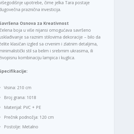
višegodišnje upotrebe, čime jelka Tara postaje
dugovečna praznična investicija.
Savršena Osnova za Kreativnost
Zelena boja u više nijansi omogućava savršeno
usklađivanje sa raznim stilovima dekoracije – bilo da
želite klasičan izgled sa crvenim i zlatnim detaljima,
minimalistički stil sa belim i srebrnim ukrasima, ili
živopisnu kombinaciju lampica i kuglica.
Specifikacije:
Visina: 210 cm
Broj grana: 1018
Materijal: PVC + PE
Prečnik podnožja: 120 cm
Postolje: Metalno