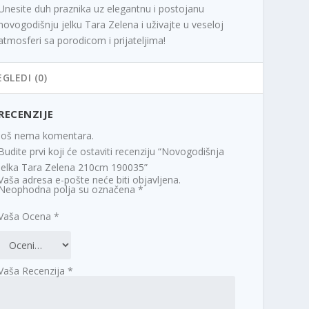
Unesite duh praznika uz elegantnu i postojanu
novogodišnju jelku Tara Zelena i uživajte u veseloj
atmosferi sa porodicom i prijateljima!
EGLEDI (0)
RECENZIJE
Još nema komentara.
Budite prvi koji će ostaviti recenziju “Novogodišnja
jelka Tara Zelena 210cm 190035”
Vaša adresa e-pošte neće biti objavljena.
Neophodna polja su označena
*
Vaša Ocena
*
Vaša Recenzija
*