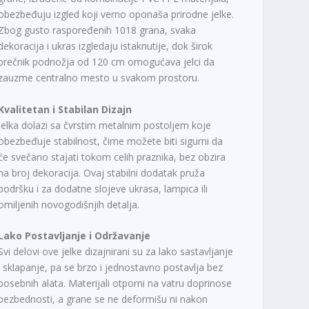
obezbeđuju izgled koji verno oponaša prirodne jelke.
Zbog gusto raspoređenih 1018 grana, svaka
dekoracija i ukras izgledaju istaknutije, dok širok
prečnik podnožja od 120 cm omogućava jelci da
zauzme centralno mesto u svakom prostoru.
Kvalitetan i Stabilan Dizajn
Jelka dolazi sa čvrstim metalnim postoljem koje
obezbeđuje stabilnost, čime možete biti sigurni da
će svečano stajati tokom celih praznika, bez obzira
na broj dekoracija. Ovaj stabilni dodatak pruža
podršku i za dodatne slojeve ukrasa, lampica ili
omiljenih novogodišnjih detalja.
Lako Postavljanje i Održavanje
Svi delovi ove jelke dizajnirani su za lako sastavljanje
i sklapanje, pa se brzo i jednostavno postavlja bez
posebnih alata. Materijali otporni na vatru doprinose
bezbednosti, a grane se ne deformišu ni nakon