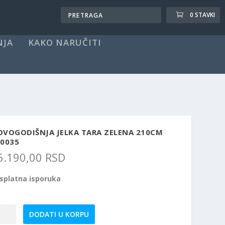
0 STAVKI
NJA
KAKO NARUČITI
OVOGODIŠNJA JELKA TARA ZELENA 210CM
90035
6.190,00
RSD
splatna isporuka
vogodišnja
DODATI U KORPU
ka