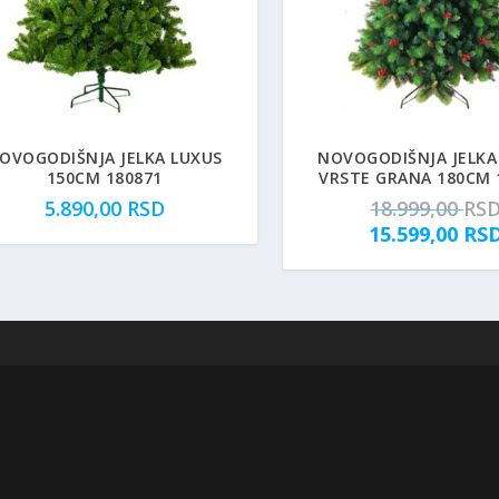
4.00
OVOGODIŠNJA JELKA LUXUS
NOVOGODIŠNJA JELKA 
150CM 180871
VRSTE GRANA 180CM 
5.890,00
RSD
18.999,00
RS
15.599,00
RS