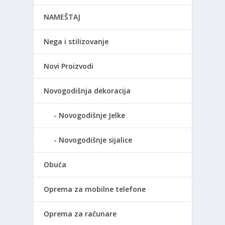
NAMEŠTAJ
Nega i stilizovanje
Novi Proizvodi
Novogodišnja dekoracija
Novogodišnje Jelke
Novogodišnje sijalice
Obuća
Oprema za mobilne telefone
Oprema za računare