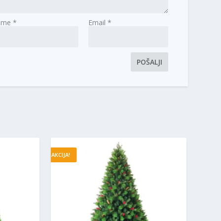
Ime
*
Email
*
AKCIJA!