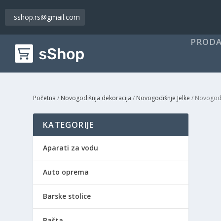
sshop.rs@gmail.com
PRODA
Početna
/
Novogodišnja dekoracija
/
Novogodišnje Jelke
/ Novogodi
KATEGORIJE
Aparati za vodu
Auto oprema
Barske stolice
Bašta