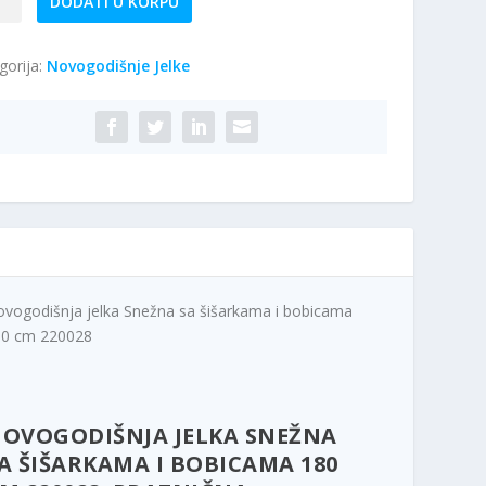
DODATI U KORPU
na
gorija:
Novogodišnje Jelke
rkama
icama
028
ina
vogodišnja jelka Snežna sa šišarkama i bobicama
80 cm 220028
OVOGODIŠNJA JELKA SNEŽNA
A ŠIŠARKAMA I BOBICAMA 180