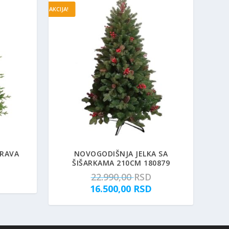
AKCIJA!
PRAVA
NOVOGODIŠNJA JELKA SA
ŠIŠARKAMA 210CM 180879
O
22.990,00
RSD
r
T
16.500,00
RSD
i
r
g
e
i
n