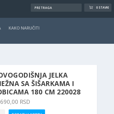
0 STAVKI
A
KAKO NARUČITI
OVOGODIŠNJA JELKA
EŽNA SA ŠIŠARKAMA I
OBICAMA 180 CM 220028
.690,00
RSD
godišnja