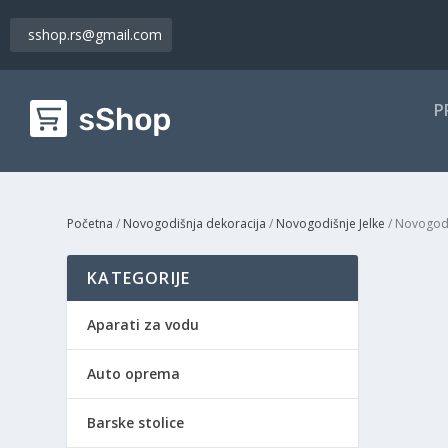
sshop.rs@gmail.com
P
Početna
/
Novogodišnja dekoracija
/
Novogodišnje Jelke
/ Novogodi
KATEGORIJE
Aparati za vodu
Auto oprema
Barske stolice