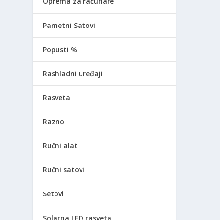
Oprema za računare
Pametni Satovi
Popusti %
Rashladni uređaji
Rasveta
Razno
Ručni alat
Ručni satovi
Setovi
Solarna LED rasveta