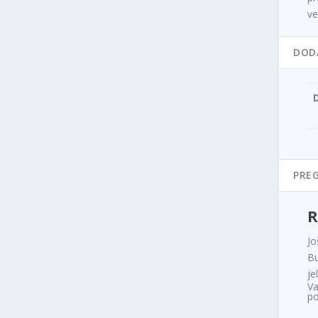
ve
DOD
PREG
R
Jo
Bu
je
Va
po