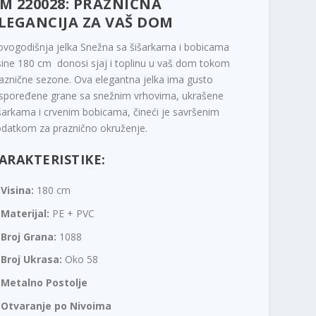
M 220028: PRAZNIČNA
LEGANCIJA ZA VAŠ DOM
vogodišnja jelka Snežna sa šišarkama i bobicama
sine 180 cm donosi sjaj i toplinu u vaš dom tokom
aznične sezone. Ova elegantna jelka ima gusto
spoređene grane sa snežnim vrhovima, ukrašene
šarkama i crvenim bobicama, čineći je savršenim
datkom za praznično okruženje.
ARAKTERISTIKE:
Visina:
180 cm
Materijal:
PE + PVC
Broj Grana:
1088
Broj Ukrasa:
Oko 58
Metalno Postolje
Otvaranje po Nivoima