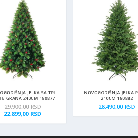
OGODIŠNJA JELKA SA TRI
NOVOGODIŠNJA JELKA 
TE GRANA 240CM 180877
210CM 180882
O
29.900,00
RSD
28.490,00
RSD
r
T
22.899,00
RSD
i
r
g
e
i
n