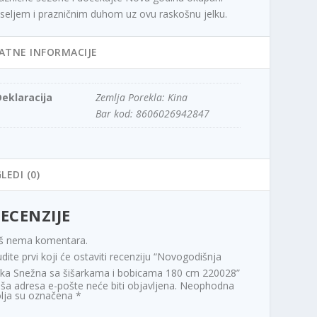
seljem i prazničnim duhom uz ovu raskošnu jelku.
ATNE INFORMACIJE
Deklaracija
Zemlja Porekla: Kina
Bar kod: 8606026942847
LEDI (0)
ECENZIJE
š nema komentara.
dite prvi koji će ostaviti recenziju “Novogodišnja
lka Snežna sa šišarkama i bobicama 180 cm 220028”
ša adresa e-pošte neće biti objavljena.
Neophodna
lja su označena
*