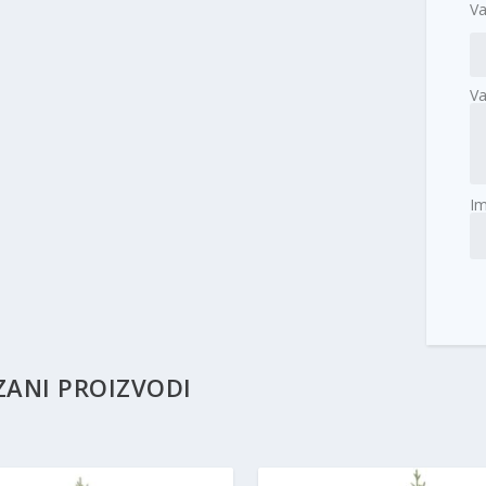
V
Va
I
ZANI PROIZVODI