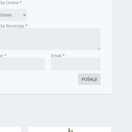
aša Ocena
*
ša Recenzija
*
me
*
Email
*