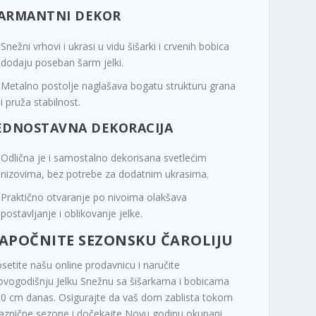
ARMANTNI DEKOR
Snežni vrhovi i ukrasi u vidu šišarki i crvenih bobica
dodaju poseban šarm jelki.
Metalno postolje naglašava bogatu strukturu grana
i pruža stabilnost.
EDNOSTAVNA DEKORACIJA
Odlična je i samostalno dekorisana svetlećim
nizovima, bez potrebe za dodatnim ukrasima.
Praktično otvaranje po nivoima olakšava
postavljanje i oblikovanje jelke.
APOČNITE SEZONSKU ČAROLIJU
setite našu online prodavnicu i naručite
vogodišnju Jelku Snežnu sa šišarkama i bobicama
0 cm danas. Osigurajte da vaš dom zablista tokom
aznične sezone i dočekajte Novu godinu okupani