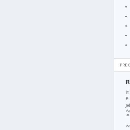
PREG
R
Jo
Bu
Je
Va
po
V