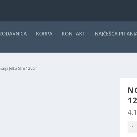
RODAVNICA
KORPA
KONTAKT
NAJČEŠĆA PITANJ
šnja Jelka Slim 120cm
N
1
4.
Novo
Jelka