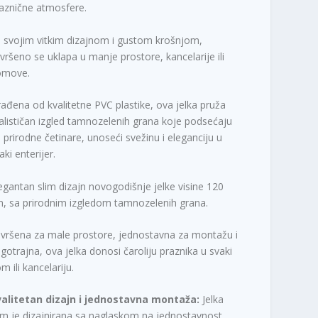
aznične atmosfere.
 svojim vitkim dizajnom i gustom krošnjom,
vršeno se uklapa u manje prostore, kancelarije ili
omove.
rađena od kvalitetne PVC plastike, ova jelka pruža
alističan izgled tamnozelenih grana koje podsećaju
 prirodne četinare, unoseći svežinu i eleganciju u
aki enterijer.
egantan slim dizajn novogodišnje jelke visine 120
, sa prirodnim izgledom tamnozelenih grana.
vršena za male prostore, jednostavna za montažu i
gotrajna, ova jelka donosi čaroliju praznika u svaki
m ili kancelariju.
valitetan dizajn i jednostavna montaža:
Jelka
im je dizajnirana sa naglaskom na jednostavnost