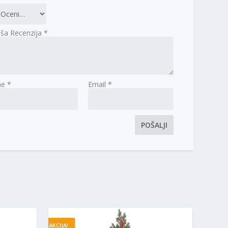
ša Recenzija
*
me
*
Email
*
AKCIJA!