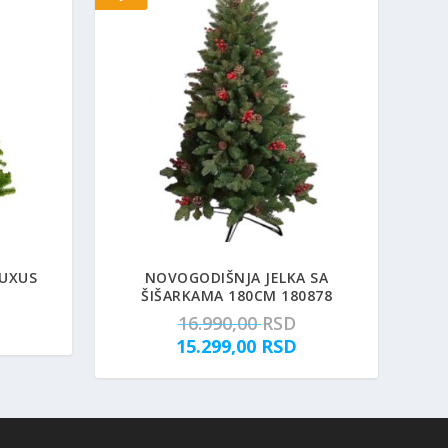
LUXUS
NOVOGODIŠNJA JELKA SA
ŠIŠARKAMA 180CM 180878
O
16.990,00
RSD
r
T
15.299,00
RSD
i
r
g
e
i
n
n
u