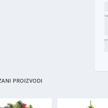
Va
I
ZANI PROIZVODI