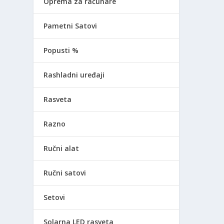
Oprema za računare
Pametni Satovi
Popusti %
Rashladni uređaji
Rasveta
Razno
Ručni alat
Ručni satovi
Setovi
Solarna LED rasveta