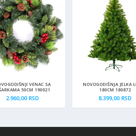
VOGODIŠNJI VENAC SA
NOVOGODIŠNJA JELKA 
ŠARKAMA 50CM 190021
180CM 180872
2.960,00
RSD
8.399,00
RSD