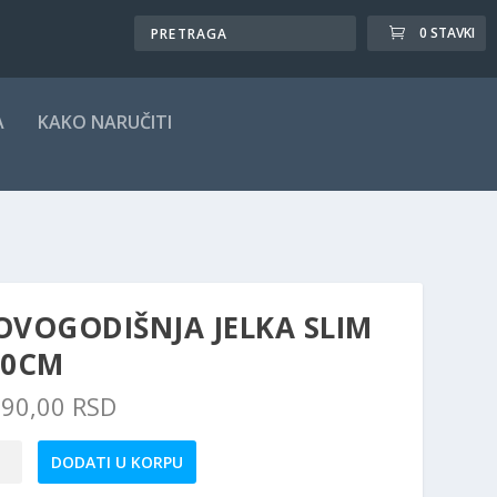
0 STAVKI
A
KAKO NARUČITI
OVOGODIŠNJA JELKA SLIM
20CM
190,00
RSD
godišnja
DODATI U KORPU