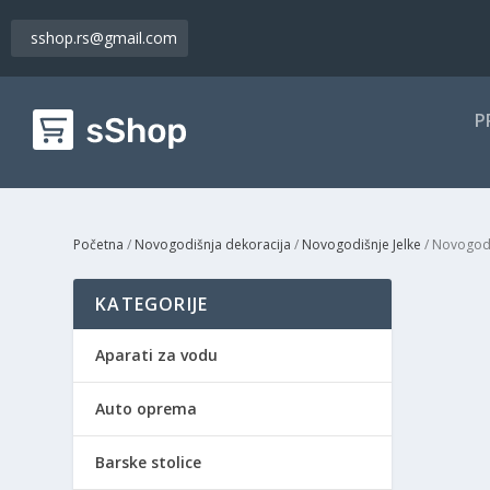
sshop.rs@gmail.com
P
Početna
/
Novogodišnja dekoracija
/
Novogodišnje Jelke
/ Novogodi
KATEGORIJE
Aparati za vodu
Auto oprema
Barske stolice