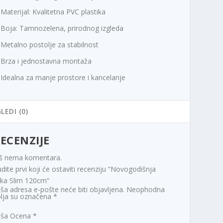
Materijal: Kvalitetna PVC plastika
Boja: Tamnozelena, prirodnog izgleda
Metalno postolje za stabilnost
Brza i jednostavna montaža
Idealna za manje prostore i kancelarije
LEDI (0)
ECENZIJE
š nema komentara.
dite prvi koji će ostaviti recenziju “Novogodišnja
lka Slim 120cm”
ša adresa e-pošte neće biti objavljena.
Neophodna
lja su označena
*
aša Ocena
*