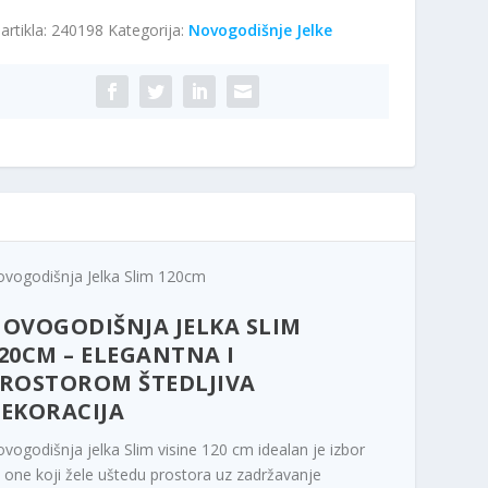
artikla:
240198
Kategorija:
Novogodišnje Jelke
cm
ina
vogodišnja Jelka Slim 120cm
OVOGODIŠNJA JELKA SLIM
20CM – ELEGANTNA I
ROSTOROM ŠTEDLJIVA
EKORACIJA
vogodišnja jelka Slim visine 120 cm idealan je izbor
 one koji žele uštedu prostora uz zadržavanje