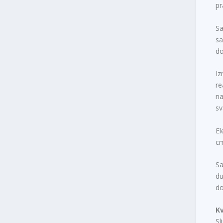
pr
Sa
sa
d
Iz
re
na
sv
El
cm
Sa
du
do
K
Sl