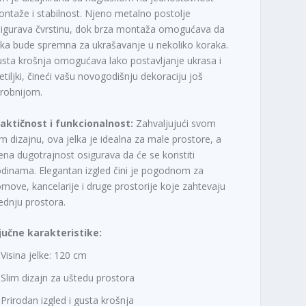
ntaže i stabilnost. Njeno metalno postolje
igurava čvrstinu, dok brza montaža omogućava da
lka bude spremna za ukrašavanje u nekoliko koraka.
sta krošnja omogućava lako postavljanje ukrasa i
etiljki, čineći vašu novogodišnju dekoraciju još
robnijom.
aktičnost i funkcionalnost:
Zahvaljujući svom
im dizajnu, ova jelka je idealna za male prostore, a
ena dugotrajnost osigurava da će se koristiti
dinama. Elegantan izgled čini je pogodnom za
move, kancelarije i druge prostorije koje zahtevaju
ednju prostora.
jučne karakteristike:
Visina jelke: 120 cm
Slim dizajn za uštedu prostora
Prirodan izgled i gusta krošnja