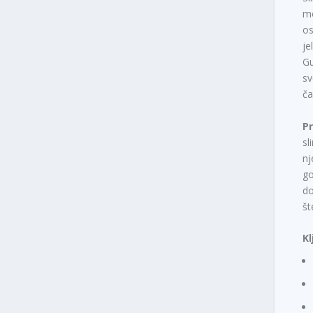
mo
os
je
Gu
sv
ča
Pr
sl
nj
go
do
št
Kl