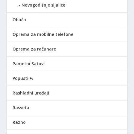
Novogodišnje sijalice
Obuća
Oprema za mobilne telefone
Oprema za računare
Pametni Satovi
Popusti %
Rashladni uređaji
Rasveta
Razno