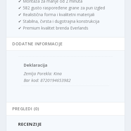
✔ Montaža za manje od 2 minuta
✔ 582 gusto raspoređene grane za pun izgled
✔ Realistična forma i kvalitetni materijali
✔ Stabilna, čvrsta i dugotrajna konstrukcija
✔ Premium kvalitet brenda Everlands
DODATNE INFORMACIJE
Deklaracija
Zemlja Porekla: Kina
Bar kod: 8720194653982
PREGLEDI (0)
RECENZIJE