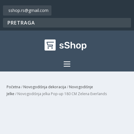
sshop.rs@gmail.com
Početna
/
Novogodišnja dekoracija
/
Novogodišnje
Jelke
/ Novogodišnja jelka Pop-up 180 CM Zelena Everlands