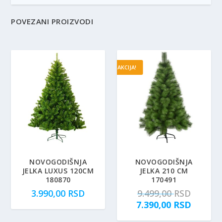
POVEZANI PROIZVODI
AKCIJA!
NOVOGODIŠNJA
NOVOGODIŠNJA
JELKA LUXUS 120CM
JELKA 210 CM
180870
170491
O
3.990,00
RSD
9.499,00
RSD
r
T
7.390,00
RSD
i
r