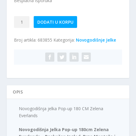
Besplatna Isporuka
Novogodišnja
DODATI U KORPU
jelka
Pop-
Broj artikla:
683855
Kategorija:
Novogodišnje Jelke
up
180
CM
Zelena
Everlands
količina
OPIS
Novogodišnja jelka Pop-up 180 CM Zelena
Everlands
Novogodišnja Jelka Pop-up 180cm Zelena