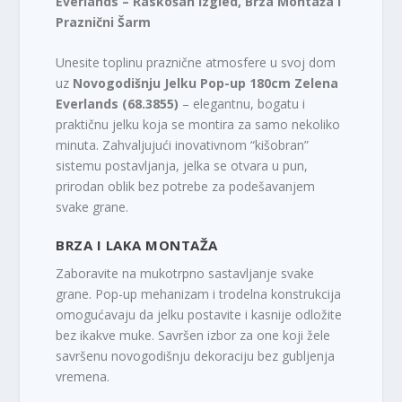
Everlands – Raskošan Izgled, Brza Montaža i
Praznični Šarm
Unesite toplinu praznične atmosfere u svoj dom
uz
Novogodišnju Jelku Pop-up 180cm Zelena
Everlands (68.3855)
– elegantnu, bogatu i
praktičnu jelku koja se montira za samo nekoliko
minuta. Zahvaljujući inovativnom “kišobran”
sistemu postavljanja, jelka se otvara u pun,
prirodan oblik bez potrebe za podešavanjem
svake grane.
BRZA I LAKA MONTAŽA
Zaboravite na mukotrpno sastavljanje svake
grane. Pop-up mehanizam i trodelna konstrukcija
omogućavaju da jelku postavite i kasnije odložite
bez ikakve muke. Savršen izbor za one koji žele
savršenu novogodišnju dekoraciju bez gubljenja
vremena.