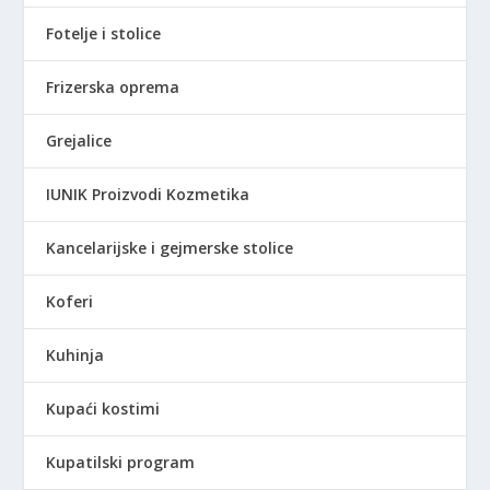
9
9
R
Fotelje i stolice
,
S
0
D
Frizerska oprema
0
.
Grejalice
R
S
IUNIK Proizvodi Kozmetika
D
.
Kancelarijske i gejmerske stolice
Koferi
Kuhinja
Kupaći kostimi
Kupatilski program