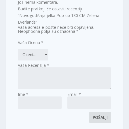
Još nema komentara.
Budite prvi koji će ostaviti recenziju
“Novogodišnja jelka Pop-up 180 CM Zelena
Everlands”
Vaša adresa e-pošte neće biti objavljena.
Neophodna polja su označena
*
Vaša Ocena
*
Vaša Recenzija
*
Ime
*
Email
*