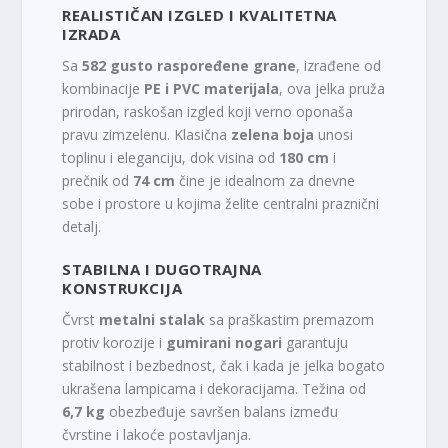
REALISTIČAN IZGLED I KVALITETNA
IZRADA
Sa
582 gusto raspoređene grane
, izrađene od
kombinacije
PE i PVC materijala
, ova jelka pruža
prirodan, raskošan izgled koji verno oponaša
pravu zimzelenu. Klasična
zelena boja
unosi
toplinu i eleganciju, dok visina od
180 cm
i
prečnik od
74 cm
čine je idealnom za dnevne
sobe i prostore u kojima želite centralni praznični
detalj.
STABILNA I DUGOTRAJNA
KONSTRUKCIJA
Čvrst
metalni stalak
sa praškastim premazom
protiv korozije i
gumirani nogari
garantuju
stabilnost i bezbednost, čak i kada je jelka bogato
ukrašena lampicama i dekoracijama. Težina od
6,7 kg
obezbeđuje savršen balans između
čvrstine i lakoće postavljanja.