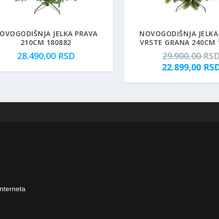
OVOGODIŠNJA JELKA PRAVA
NOVOGODIŠNJA JELKA 
210CM 180882
VRSTE GRANA 240CM 
28.490,00
RSD
29.900,00
RS
22.899,00
RS
interneta