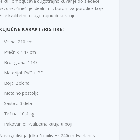
jelku i omogućava dugotrajno čuvanje do sledeće
sezone, čineći je idealnim izborom za porodice koje
žele kvalitetnu i dugotrajnu dekoraciju.
KLJUČNE KARAKTERISTIKE:
Visina: 210 cm
Prečnik: 147 cm
Broj grana: 1148
Materijal: PVC + PE
Boja: Zelena
Metalno postolje
Sastav: 3 dela
Težina: 10,4 kg
Pakovanje: Kvalitetna kutija u boji
Novogodišnja Jelka Nobilis Fir 240cm Everlands