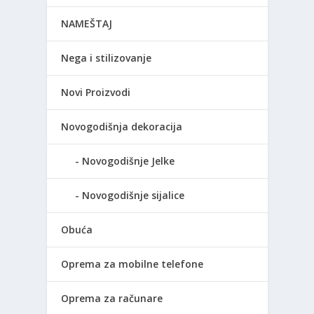
NAMEŠTAJ
Nega i stilizovanje
Novi Proizvodi
Novogodišnja dekoracija
Novogodišnje Jelke
Novogodišnje sijalice
Obuća
Oprema za mobilne telefone
Oprema za računare