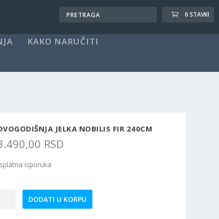
0 STAVKI
NJA
KAKO NARUČITI
VOGODIŠNJA JELKA NOBILIS FIR 240CM
3.490,00
RSD
splatna isporuka
vogodišnja
DODATI U KORPU
ka
ilis