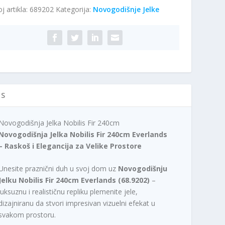
j artikla:
689202
Kategorija:
Novogodišnje Jelke
0cm
ičina
IS
Novogodišnja Jelka Nobilis Fir 240cm
Novogodišnja Jelka Nobilis Fir 240cm Everlands
– Raskoš i Elegancija za Velike Prostore
Unesite praznični duh u svoj dom uz
Novogodišnju
Jelku Nobilis Fir 240cm Everlands (68.9202)
–
luksuznu i realističnu repliku plemenite jele,
dizajniranu da stvori impresivan vizuelni efekat u
svakom prostoru.