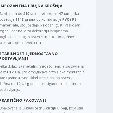
IMPOZANTNA I BUJNA KROŠNJA
Sa visinom od
210 cm
i prečnikom
147 cm
, jelka
poseduje
1148 grana
od kombinacije
PVC i PE
materijala
, što joj daje prirodan, gust i raskošan
izgled. Idealna je za dekoraciju lampicama,
kuglicama i drugim prazničnim ukrasima, čineći
prostor toplim i svečanim.
STABILNOST I JEDNOSTAVNO
POSTAVLJANJE
Jelka dolazi sa
metalnim postoljem
, a sastavljena
je iz
tri dela
, što omogućava brzo i lako montiranje,
kao i jednostavno skladištenje nakon praznika.
Težina od
10,4 kg
doprinosi sigurnom i stabilnom
postavljanju.
PRAKTIČNO PAKOVANJE
Upakovana je u
kvalitetnu kutiju u boji
, koja štiti