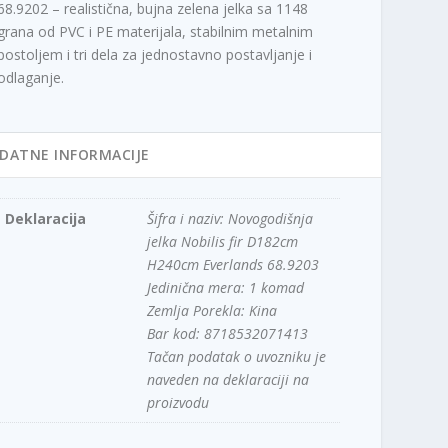
68.9202 – realistična, bujna zelena jelka sa 1148
grana od PVC i PE materijala, stabilnim metalnim
postoljem i tri dela za jednostavno postavljanje i
odlaganje.
DATNE INFORMACIJE
Deklaracija
Šifra i naziv: Novogodišnja
jelka Nobilis fir D182cm
H240cm Everlands 68.9203
Jedinična mera: 1 komad
Zemlja Porekla: Kina
Bar kod: 8718532071413
Tačan podatak o uvozniku je
naveden na deklaraciji na
proizvodu