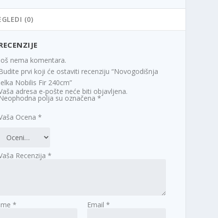
EGLEDI (0)
RECENZIJE
Još nema komentara.
Budite prvi koji će ostaviti recenziju “Novogodišnja
Jelka Nobilis Fir 240cm”
Vaša adresa e-pošte neće biti objavljena.
Neophodna polja su označena
*
Vaša Ocena
*
Vaša Recenzija
*
Ime
*
Email
*