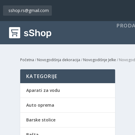
sshop.rs@gmail.com
PRODA
Početna
/
Novogodišnja dekoracija
/
Novogodišnje Jelke
/ Novogodi
KATEGORIJE
Aparati za vodu
Auto oprema
Barske stolice
Bašta