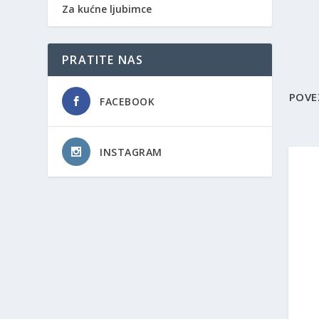
Za kućne ljubimce
PRATITE NAS
POVE
FACEBOOK
INSTAGRAM