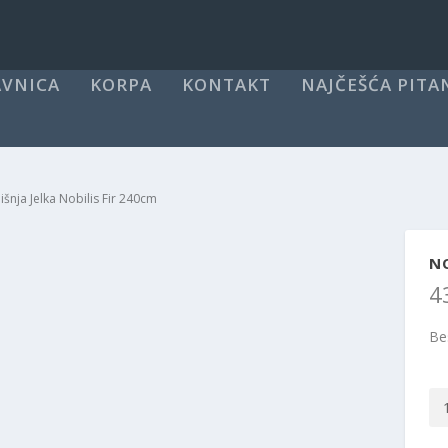
VNICA
KORPA
KONTAKT
NAJČEŠĆA PITA
šnja Jelka Nobilis Fir 240cm
NO
4
Be
No
Jel
Nob