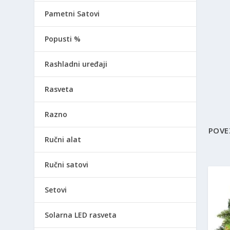
Pametni Satovi
Popusti %
Rashladni uređaji
Rasveta
Razno
POVE
Ručni alat
Ručni satovi
Setovi
Solarna LED rasveta