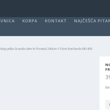
VNICA
KORPA
KONTAKT
NAJČEŠĆA PITA
šnja jelka Grandis slim fir frosted 240cm-110cm Everlands 681493
NO
F
3
Be
No
jel