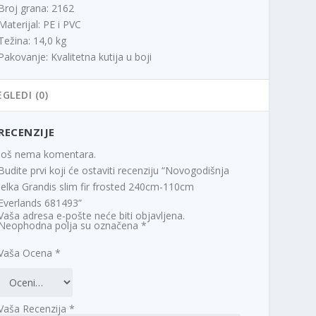
Broj grana: 2162
Materijal: PE i PVC
Težina: 14,0 kg
Pakovanje: Kvalitetna kutija u boji
EGLEDI (0)
RECENZIJE
Još nema komentara.
Budite prvi koji će ostaviti recenziju “Novogodišnja
jelka Grandis slim fir frosted 240cm-110cm
Everlands 681493”
Vaša adresa e-pošte neće biti objavljena.
Neophodna polja su označena
*
Vaša Ocena
*
Vaša Recenzija
*