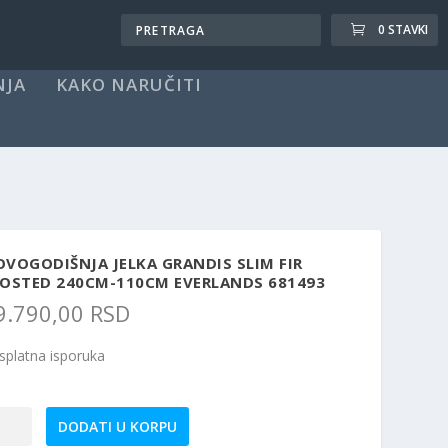
0 STAVKI
NJA
KAKO NARUČITI
VOGODIŠNJA JELKA GRANDIS SLIM FIR
ROSTED 240CM-110CM EVERLANDS 681493
9.790,00
RSD
splatna isporuka
vogodišnja
DODATI U KORPU
ka