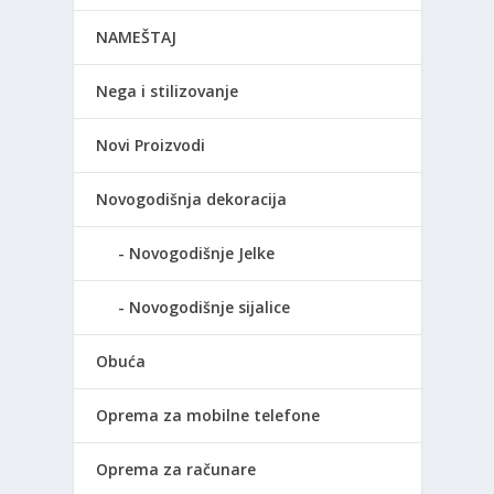
NAMEŠTAJ
Nega i stilizovanje
Novi Proizvodi
Novogodišnja dekoracija
Novogodišnje Jelke
Novogodišnje sijalice
Obuća
Oprema za mobilne telefone
Oprema za računare