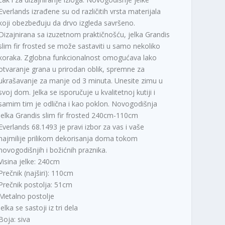
Everlands izrađene su od različitih vrsta materijala
koji obezbeđuju da drvo izgleda savršeno.
Dizajnirana sa izuzetnom praktičnošću, jelka Grandis
slim fir frosted se može sastaviti u samo nekoliko
koraka. Zglobna funkcionalnost omogućava lako
otvaranje grana u prirodan oblik, spremne za
ukrašavanje za manje od 3 minuta. Unesite zimu u
svoj dom. Jelka se isporučuje u kvalitetnoj kutiji i
samim tim je odlična i kao poklon. Novogodišnja
jelka Grandis slim fir frosted 240cm-110cm
Everlands 68.1493 je pravi izbor za vas i vaše
najmilije prilikom dekorisanja doma tokom
novogodišnjih i božićnih praznika.
Visina jelke: 240cm
Prečnik (najširi): 110cm
Prečnik postolja: 51cm
Metalno postolje
Jelka se sastoji iz tri dela
Boja: siva