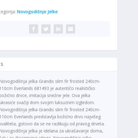
andis
tegorija:
Novogodišnje Jelke
m
osted
0cm-
0cm
erlands
1493
ičina
IS
Novogodišnja jelka Grandis slim fir frosted 240cm-
110cm Everlands 681493 je autentičo realističko
božićno drvce, imitacija snežne jele. Ova jelka
ukrasiće svačiji dom svojim luksuznim izgledom.
Novogodišnja jelka Grandis slim fir frosted 240cm-
110cm Everlands predstavlja božićno drvo najvišeg
kvaliteta, gotovo da se ne razlikuju od pravog drveta.
Novogodišnja jelka je idelana za ukrašavanje doma,
čak i za dizajniranje izloga. Novogodišnje jelke