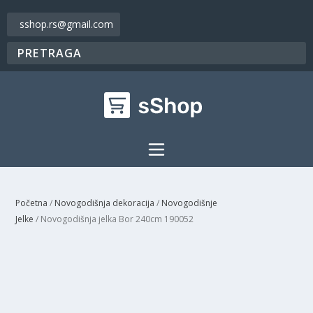
sshop.rs@gmail.com
Početna
/
Novogodišnja dekoracija
/
Novogodišnje
Jelke
/ Novogodišnja jelka Bor 240cm 190052