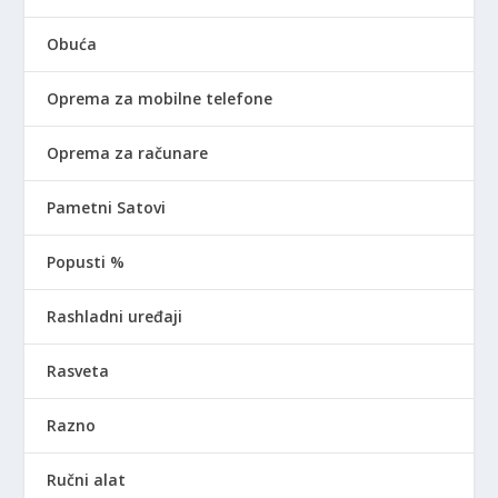
Obuća
Oprema za mobilne telefone
Oprema za računare
Pametni Satovi
Popusti %
Rashladni uređaji
Rasveta
Razno
Ručni alat