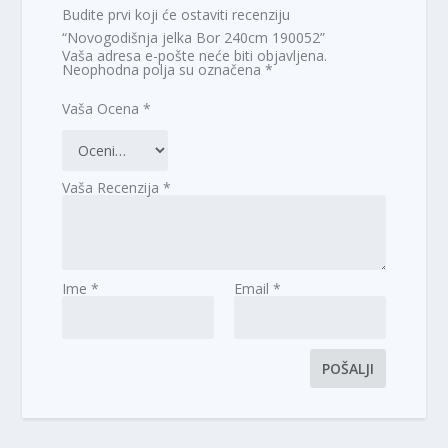
Budite prvi koji će ostaviti recenziju
“Novogodišnja jelka Bor 240cm 190052”
Vaša adresa e-pošte neće biti objavljena.
Neophodna polja su označena
*
Vaša Ocena
*
Vaša Recenzija
*
Ime
*
Email
*