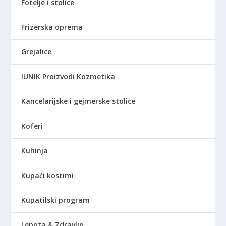
9
Fotelje i stolice
0
R
,
S
Frizerska oprema
0
D
0
.
Grejalice
R
IUNIK Proizvodi Kozmetika
S
D
Kancelarijske i gejmerske stolice
.
Koferi
Kuhinja
Kupaći kostimi
Kupatilski program
Lepota & Zdravlje