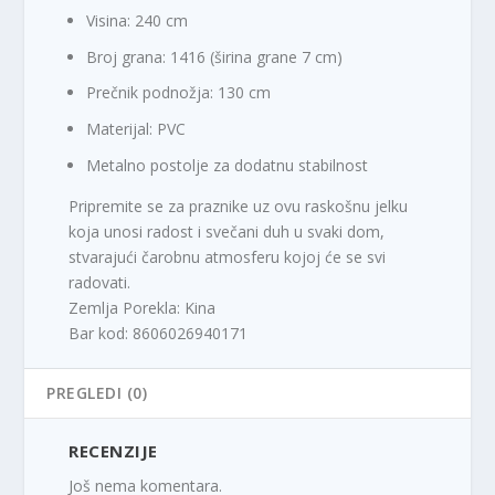
Visina: 240 cm
Broj grana: 1416 (širina grane 7 cm)
Prečnik podnožja: 130 cm
Materijal: PVC
Metalno postolje za dodatnu stabilnost
Pripremite se za praznike uz ovu raskošnu jelku
koja unosi radost i svečani duh u svaki dom,
stvarajući čarobnu atmosferu kojoj će se svi
radovati.
Zemlja Porekla: Kina
Bar kod: 8606026940171
PREGLEDI (0)
RECENZIJE
Još nema komentara.