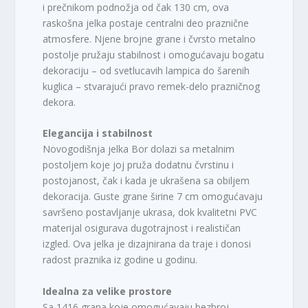
i prečnikom podnožja od čak 130 cm, ova
raskošna jelka postaje centralni deo praznične
atmosfere. Njene brojne grane i čvrsto metalno
postolje pružaju stabilnost i omogućavaju bogatu
dekoraciju – od svetlucavih lampica do šarenih
kuglica – stvarajući pravo remek-delo prazničnog
dekora.
Elegancija i stabilnost
Novogodišnja jelka Bor dolazi sa metalnim
postoljem koje joj pruža dodatnu čvrstinu i
postojanost, čak i kada je ukrašena sa obiljem
dekoracija. Guste grane širine 7 cm omogućavaju
savršeno postavljanje ukrasa, dok kvalitetni PVC
materijal osigurava dugotrajnost i realističan
izgled. Ova jelka je dizajnirana da traje i donosi
radost praznika iz godine u godinu.
Idealna za velike prostore
Sa 1416 grana koje omogućavaju bezbroj