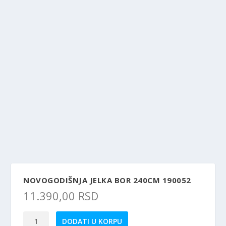
NOVOGODIŠNJA JELKA BOR 240CM 190052
11.390,00
RSD
Novogodišnja
DODATI U KORPU