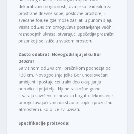
dekorativnih mogućnosti, ova jelka je idealna za
prostrane dnevne sobe, poslovne prostore, ili
svečane foajee gde može zasijati u punom sjaju.
Visina od 240 cm omogućava postavljanje većih i
raznobojnih ukrasa, stvarajući upečatljiv praznični
prizor koji se ističe u svakom prostoru.
Zašto odabrati Novogodišnju jelku Bor
240cm?
Sa visinom od 240 cm i prečnikom podnožja od
130 cm, Novogodišnja jelka Bor unosi svečani
ambijent i postaje centralni deo okupljanja
porodice i prijatelja. Njene raskošne grane
stvaraju savršenu osnovu za bogato dekorisanje,
omogućavajući vam da stvorite toplu i prazničnu
atmosferu u kojoj će svi uživati.
Specifikacije proizvoda: