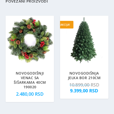
POVEZANI PROIZVODI
AKCIJA!
NOVOGODIŠNJI
NOVOGODIŠNJA
VENAC SA
JELKA BOR 210CM
ŠIŠARKAMA 40CM
O
10.899,00
RSD
190020
T
r
9.399,00
RSD
2.480,00
RSD
r
i
e
g
n
i
u
n