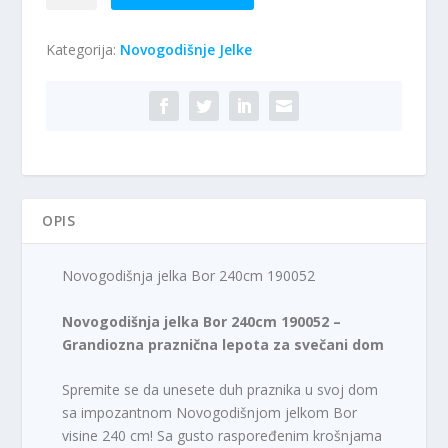
jelka
Bor
Kategorija:
Novogodišnje Jelke
240cm
190052
količina
OPIS
Novogodišnja jelka Bor 240cm 190052
Novogodišnja jelka Bor 240cm 190052 –
Grandiozna praznična lepota za svečani dom
Spremite se da unesete duh praznika u svoj dom
sa impozantnom Novogodišnjom jelkom Bor
visine 240 cm! Sa gusto raspoređenim krošnjama