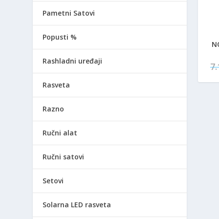
Pametni Satovi
Popusti %
N
Rashladni uređaji
7
Rasveta
Razno
Ručni alat
Ručni satovi
Setovi
Solarna LED rasveta