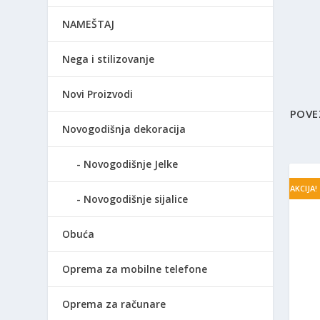
NAMEŠTAJ
Nega i stilizovanje
Novi Proizvodi
POVE
Novogodišnja dekoracija
Novogodišnje Jelke
AKCIJA!
Novogodišnje sijalice
Obuća
Oprema za mobilne telefone
Oprema za računare