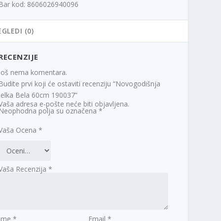
0
Bar kod: 8606026940096
R
EGLEDI (0)
S
D
RECENZIJE
.
Još nema komentara.
Budite prvi koji će ostaviti recenziju “Novogodišnja
jelka Bela 60cm 190037”
Vaša adresa e-pošte neće biti objavljena.
Neophodna polja su označena
*
Vaša Ocena
*
Vaša Recenzija
*
Ime
*
Email
*