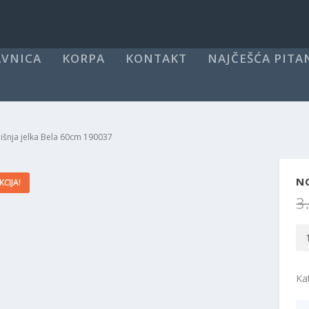
VNICA
KORPA
KONTAKT
NAJČEŠĆA PITA
šnja jelka Bela 60cm 190037
N
KCIJA!
3
No
jel
Be
Ka
60
19