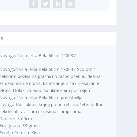
ičina
n
c
a
e
c
n
e
a
n
j
a
e
IS
j
:
e
2
Novogodišnja jelka Bela 60cm 190037
b
.
i
6
Novogodišnja jelka Bela 60cm 190037-Svojom ”
l
9
belinom” poziva na praznično raspoloženje. Idealna
a
0
za dekorisanje doma, kancelarije ili za ukrašavanje
:
,
izloga. Dolazi zajedno sa ukrašenim postoljem.
3
0
Novogodišnja jelka Bela 60cm predstavlja
.
0
novogodišnji ukras, kojeg po potrebi možete dodtno
4
dekorisati različitim ukrasima i lampicama.
9
R
Dimenzije: 60cm
9
S
Broj grana: 33 grane
,
D
0
.
Zemlja Porekla: Kina