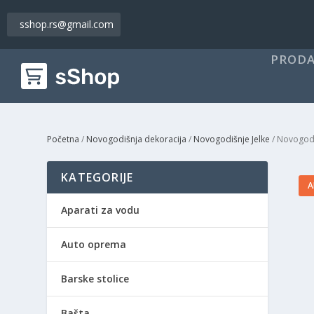
sshop.rs@gmail.com
PRODA
Početna
/
Novogodišnja dekoracija
/
Novogodišnje Jelke
/ Novogodi
KATEGORIJE
A
Aparati za vodu
Auto oprema
Barske stolice
Bašta